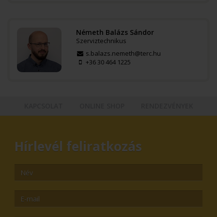
Németh Balázs Sándor
Szerviztechnikus
s.balazs.nemeth@terc.hu
+36 30 464 1225
KAPCSOLAT
ONLINE SHOP
RENDEZVÉNYEK
Hírlevél feliratkozás