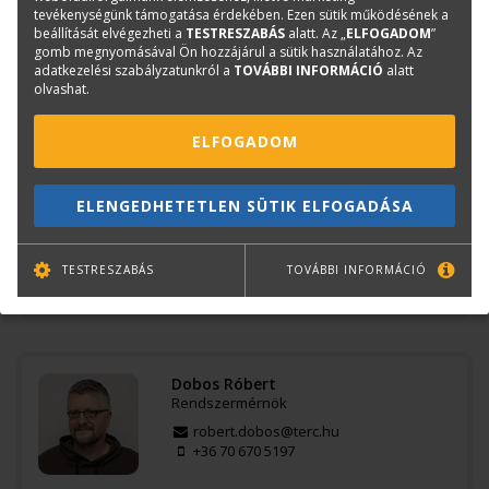
tevékenységünk támogatása érdekében. Ezen sütik működésének a
Méret:
25,5 x 100 x 100 mm
beállítását elvégezheti a
TESTRESZABÁS
alatt. Az „
ELFOGADOM
”
Márka:
SILEX
gomb megnyomásával Ön hozzájárul a sütik használatához. Az
adatkezelési szabályzatunkról a
TOVÁBBI INFORMÁCIÓ
alatt
EAN:
4944406005411
olvashat.
ELFOGADOM
Kérdése van?
ELENGEDHETETLEN SÜTIK ELFOGADÁSA
Bajkó Csaba
Szkenner értékesítési tanácsadó
csaba.bajko@terc.hu
TESTRESZABÁS
TOVÁBBI INFORMÁCIÓ
+36 70 670 5200
Dobos Róbert
Rendszermérnök
robert.dobos@terc.hu
+36 70 670 5197