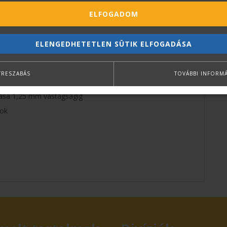
ELFOGADOM
dagoló, leporellók szkenneléséhez
esség (A4, színes, 200 dpi)
ELENGEDHETETLEN SÜTIK ELFOGADÁSA
ontással
TRESZABÁS
TOVÁBBI INFORM
ás
ása 1,25 mm vastagságig
sok