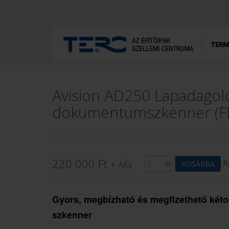
TERM
Avision AD250 Lapadagol
dokumentumszkenner (F
220 000
Ft
+ Áfa
R
db
KOSÁRBA
Gyors, megbízható és megfizethető kéto
szkenner