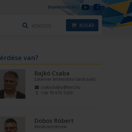
Bejelentkezés
KOSÁR
érdése van?
Bajkó Csaba
Szkenner értékesítési tanácsadó
csaba.bajko@terc.hu
+36 70 670 5200
Dobos Róbert
Rendszermérnök