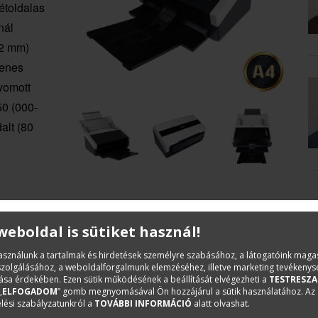
étoldalas
nál
42 mm)
yenes
yomott
50 (000-
alt (80
 weboldal is sütiket használ!
használunk a tartalmak és hirdetések személyre szabásához, a látogatóink mag
MŰKÖDÉSI JELLEMZŐK
OPCIÓK
iszolgálásához, a weboldalforgalmunk elemzéséhez, illetve marketing tevékeny
sa érdekében. Ezen sütik működésének a beállítását elvégezheti a
TESTRESZA
„
ELFOGADOM
” gomb megnyomásával Ön hozzájárul a sütik használatához. Az
lési szabályzatunkról a
TOVÁBBI INFORMÁCIÓ
alatt olvashat.