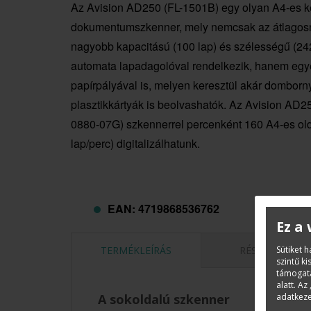
Az Avision AD250 (FL-1501B) egy olyan A4-es k
dokumentumszkenner, mely nemcsak az átlagos
nagyobb kapacitású (100 lap) és szélességű (2
automata lapadagolóval rendelkezik, hanem eg
papírpályával is, melyen keresztül akár domborn
plasztikkártyák is beolvashatók. Az Avision AD2
0880-07G) szkennerrel percenként 160 A4-es old
lap/perc) digitalizálhatunk.
EAN: 4719868536762
Ez a
Sütiket 
TERMÉKLEÍRÁS
RÉSZLETEK
szintű k
támogatá
alatt. Az 
adatkeze
A sokoldalú szkenner