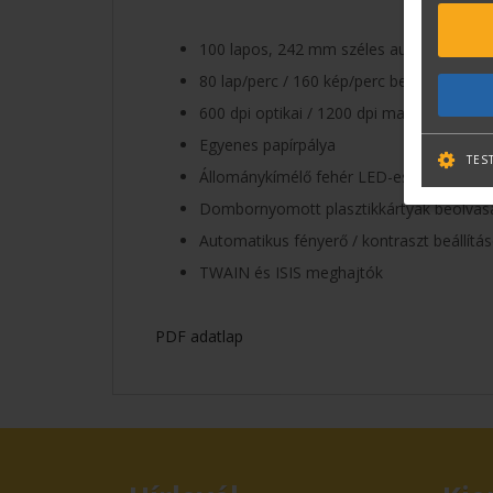
100 lapos, 242 mm széles automata lapa
80 lap/perc / 160 kép/perc beolvasási seb
600 dpi optikai / 1200 dpi maximális felb
Egyenes papírpálya
TES
Állománykímélő fehér LED-es megvilágít
Dombornyomott plasztikkártyák beolvas
Automatikus fényerő / kontraszt beállítá
TWAIN és ISIS meghajtók
PDF adatlap