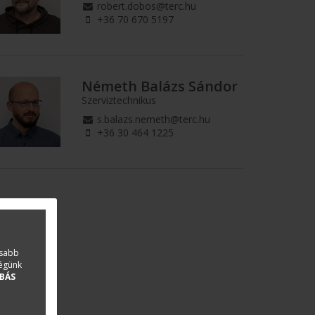
robert.dobos@terc.hu
+36 70 670 5197
Németh Balázs Sándor
Szerviztechnikus
s.balazs.nemeth@terc.hu
+36 30 464 1225
asabb
ségünk
BÁS