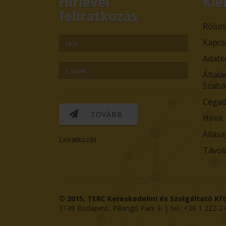
Hírlevél
Kie
feliratkozás
Rólun
Kapcs
Adatk
Általá
Szabá
Cégad
TOVÁBB
Hírek
Állása
Leiratkozás
Távol
© 2015,
TERC Kereskedelmi és Szolgáltató Kft
1149
Budapest
,
Pillangó Park 9
. | tel.:
+36 1 222-2