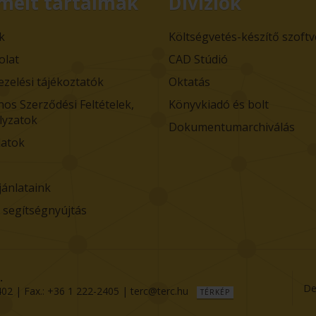
melt tartalmak
Divíziók
k
Költségvetés-készítő szoft
olat
CAD Stúdió
ezelési tájékoztatók
Oktatás
nos Szerződési Feltételek,
Könyvkiadó és bolt
lyzatok
Dokumentumarchiválás
atok
jánlataink
i segítségnyújtás
.
De
402
| Fax.:
+36 1 222-2405
|
terc@terc.hu
TÉRKÉP