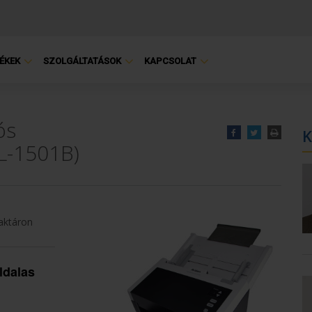
ÉKEK
SZOLGÁLTATÁSOK
KAPCSOLAT
ós
K
L-1501B)
aktáron
ldalas