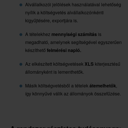
Alvállalkozói jelölések használatával lehetőség
nyílik a költségvetés alvállalkozónkénti
kigyűjtésére, exportjára is.
A tételekhez
mennyiségi számítás
is
megadható, amelynek segítségével egyszerűen
készíthető
felmérési napló.
Az elkészített költségvetések
XLS
kiterjesztésű
állományként is lementhetők.
Másik költségvetésből a tételek
átemelhetők
,
így könnyűvé válik az állományok összefűzése.