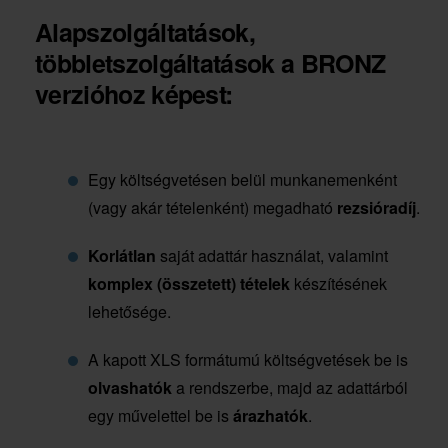
Alapszolgáltatások
,
többletszolgáltatások a BRONZ
verzióhoz képest:
Egy költségvetésen belül munkanemenként
(vagy akár tételenként) megadható
rezsióradíj
.
Korlátlan
saját adattár használat, valamint
komplex (összetett) tételek
készítésének
lehetősége.
A kapott XLS formátumú költségvetések be is
olvashatók
a rendszerbe, majd az adattárból
egy művelettel be is
árazhatók
.