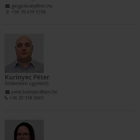
gergo.kiraly@terc.hu
+36 70 670 5198
Kurinyec Péter
Értékesítési ügyintéző
peter.kurinyec@terc.hu
+36 20 318 3683