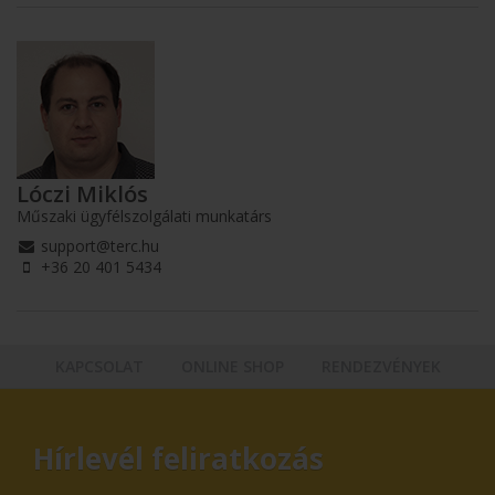
Lóczi Miklós
Műszaki ügyfélszolgálati munkatárs
support@terc.hu
+36 20 401 5434
KAPCSOLAT
ONLINE SHOP
RENDEZVÉNYEK
Hírlevél feliratkozás