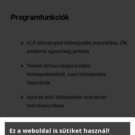
Programfunkciók
XLS állományból költségvetés importálása, ÖN
adattárral egyezőség jelölése
Tételek felhasználása korábbi
költségvetésekből, input költségvetés
használata
Input és aktív költségvetés számszaki
összehasonlítása
Felmérési napló készítése
Ez a weboldal is sütiket használ!
Komplex tételek kibontva történő rögzítése