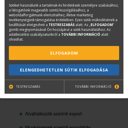
Sütiket használunk a tartalmak és hirdetések személyre szabásához,
a látogatóink magasabb szintű kiszolgálásához, a
Tételek sorrendjének módosítása
weboldalforgalmunk elemzéséhez, illetve marketing
tevékenységünk támogatása érdekében. Ezen sütik működésének a
beállítását elvégezheti a
TESTRESZABÁS
alatt. Az „
ELFOGADOM
”
Devizás költségvetés használata
gomb megnyomásával Ön hozzájárul a sütik használatához. Az
adatkezelési szabályzatunkról a
TOVÁBBI INFORMÁCIÓ
alatt
olvashat.
Költségvetés létrehozása sablonból
ELFOGADOM
Részköltségvetés összesítő használata
ELENGEDHETETLEN SÜTIK ELFOGADÁSA
Export - Import
TESTRESZABÁS
TOVÁBBI INFORMÁCIÓ
Alvállalkozók szerinti export
Munkanemek szerinti exportálás