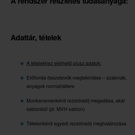
A rendszer részletes tudásanyaga:
Adattár, tételek
A tételekhez elérhető plusz adatok:
Erőforrás összetevők megtekintése – szakmák,
anyagok normaháttere
Munkanemenkénti rezsióradíj megadása, akár
sablonból (pl. MVH sablon)
Tételenkénti egyedi rezsióradíj meghatározása