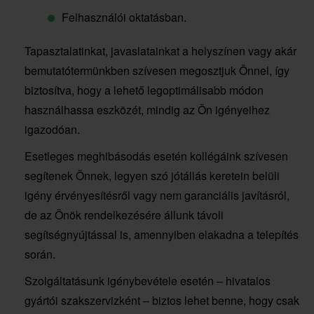
Felhasználói oktatásban.
Tapasztalatinkat, javaslatainkat a helyszínen vagy akár
bemutatótermünkben szívesen megosztjuk Önnel, így
biztosítva, hogy a lehető legoptimálisabb módon
használhassa eszközét, mindig az Ön igényeihez
igazodóan.
Esetleges meghibásodás esetén kollégáink szívesen
segítenek Önnek, legyen szó jótállás keretein belüli
igény érvényesítésről vagy nem garanciális javításról,
de az Önök rendelkezésére állunk távoli
segítségnyújtással is, amennyiben elakadna a telepítés
során.
Szolgáltatásunk igénybevétele esetén – hivatalos
gyártói szakszervizként – biztos lehet benne, hogy csak