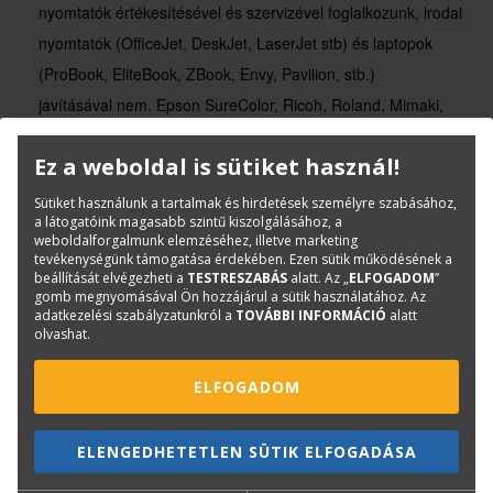
nyomtatók értékesítésével és szervizével foglalkozunk, irodai
nyomtatók (OfficeJet, DeskJet, LaserJet stb) és laptopok
(ProBook, EliteBook, ZBook, Envy, Pavilion, stb.)
javításával nem. Epson SureColor, Ricoh, Roland, Mimaki,
Xerox, KIP, stb. nagyformátumú nyomtatók szervizelésére nem
Ez a weboldal is sütiket használ!
tudunk rendelést felvenni.
Sütiket használunk a tartalmak és hirdetések személyre szabásához,
a látogatóink magasabb szintű kiszolgálásához, a
weboldalforgalmunk elemzéséhez, illetve marketing
tevékenységünk támogatása érdekében. Ezen sütik működésének a
beállítását elvégezheti a
TESTRESZABÁS
alatt. Az „
ELFOGADOM
”
gomb megnyomásával Ön hozzájárul a sütik használatához. Az
Kérdése van?
adatkezelési szabályzatunkról a
TOVÁBBI INFORMÁCIÓ
alatt
olvashat.
ELFOGADOM
ELENGEDHETETLEN SÜTIK ELFOGADÁSA