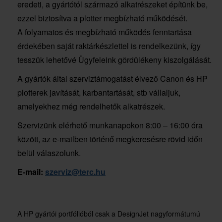
eredeti, a gyártótól származó alkatrészeket építünk be,
ezzel biztosítva a plotter megbízható működését.
A folyamatos és megbízható működés fenntartása
érdekében saját raktárkészlettel is rendelkezünk, így
tesszük lehetővé Ügyfeleink gördülékeny kiszolgálását.
A gyártók által szerviztámogatást élvező Canon és HP
plotterek javítását, karbantartását, stb vállaljuk,
amelyekhez még rendelhetők alkatrészek.
Szervizünk elérhető munkanapokon 8:00 – 16:00 óra
között, az e-mailben történő megkeresésre rövid időn
belül válaszolunk.
E-mail:
szerviz@terc.hu
A HP gyártói portfólióból csak a DesignJet nagyformátumú