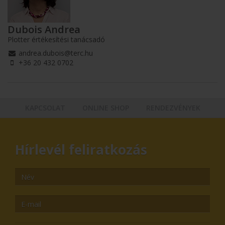
Dubois Andrea
Plotter értékesítési tanácsadó
andrea.dubois@terc.hu
+36 20 432 0702
KAPCSOLAT
ONLINE SHOP
RENDEZVÉNYEK
Hírlevél feliratkozás