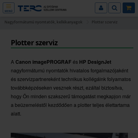
MENÜ
Nagyformátumú nyomtatók, kellékanyagok
Plotter szerviz
Plotter szerviz
A
Canon imagePROGRAF
és
HP DesignJet
nagyformátumú nyomtatók hivatalos forgalmazójaként
és szervizpartnereként technikus kollégáink folyamatos
továbbképzéseken vesznek részt, ezáltal biztosítva,
hogy Ön minden szakszerű támogatást megkapjon már
a beüzemeléstől kezdődően a plotter teljes élettartama
alatt.