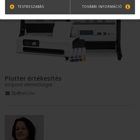
TESTRESZABÁS
TOVÁBBI INFORMÁCIÓ
Plotter értékesítés
Központi elérhetőségek
lfp@terc.hu