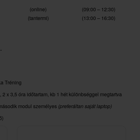
(online)
(09:00 – 12:30)
(tantermi)
(13:00 – 16:30)
.
a Tréning
, 2 x 3,5 óra időtartam, kb 1 hét különbséggel megtartva
, második modul személyes
(preferáltan saját laptop)
ő)