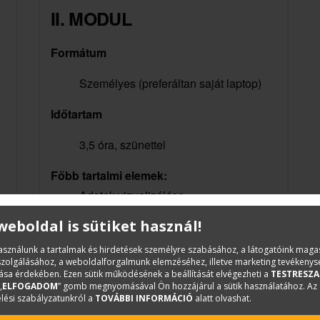
II. MODUL
Formátum
Személyes (preferáltan saját laptop)
Időtartam
3,5 óra, szünettel
Főbb tartalmi elemek:
Adatok vizualizálása
Prezentáció felsővezetőknek
 weboldal is sütiket használ!
Design elemek és vizualizáció
használunk a tartalmak és hirdetések személyre szabásához, a látogatóink mag
iszolgálásához, a weboldalforgalmunk elemzéséhez, illetve marketing tevékeny
sa érdekében. Ezen sütik működésének a beállítását elvégezheti a
TESTRESZA
Tippek, trükkök, inspirációs források
„
ELFOGADOM
” gomb megnyomásával Ön hozzájárul a sütik használatához. Az
lési szabályzatunkról a
TOVÁBBI INFORMÁCIÓ
alatt olvashat.
+a modul során sajátpéldák