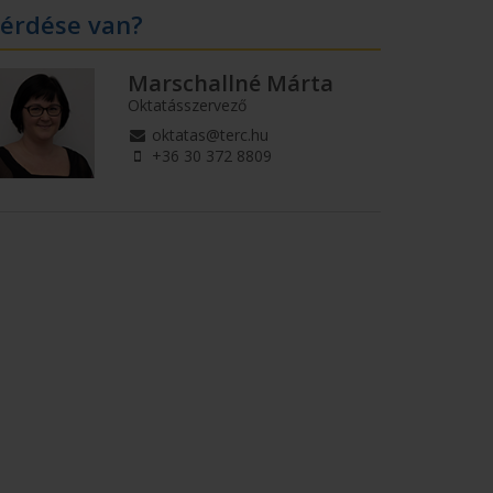
érdése van?
Marschallné Márta
Oktatásszervező
oktatas@terc.hu
+36 30 372 8809