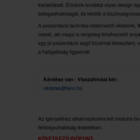
kialakítását. Érintünk továbbá olyan design t
befogadhatóságát, és lekötik a közönség/olvas
A prezentáció technika rejtelmeiről oktatónk,
V
mesél, aki maga is rengeteg felsővezetői anyag
egy jó prezentáció segít bizalmat ébreszteni, 
a hallgatóság figyelmét.
Kérdése van - Visszahívást kér:
oktatas@terc.hu
Az igényekhez alkalmazkodva két modulra bont
feldolgozhatóság érdekében.
KÖVETKEZŐ IDŐPONT: