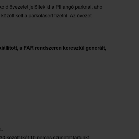
ló övezetet jelöltek ki a Pillangó parknál, ahol
zött kell a parkolásért fizetni. Az övezet
iállított, a FAR rendszeren keresztül generált,
a.
0 között (két 10 perces szünetet tartunk).