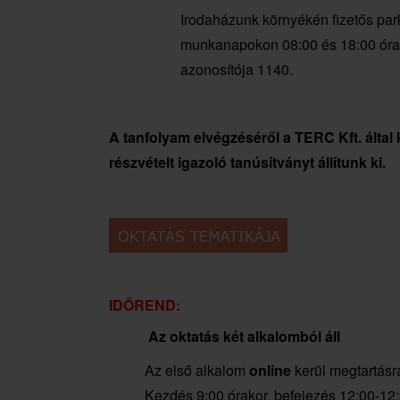
Irodaházunk környékén fizetős parko
munkanapokon 08:00 és 18:00 óra kö
azonosítója 1140.
A tanfolyam elvégzéséről a TERC Kft. által k
részvételt igazoló tanúsítványt állítunk ki.
IDŐREND:
Az oktatás két alkalomból áll
Az első alkalom
online
kerül megtartásr
Kezdés 9:00 órakor, befejezés 12:00-12:3