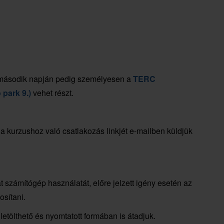
 második napján pedig személyesen a
TERC
 park 9.)
vehet részt.
 a kurzushoz való csatlakozás linkjét e-mailben küldjük
 számítógép használatát, előre jelzett igény esetén az
osítani.
letölthető és nyomtatott formában is átadjuk.