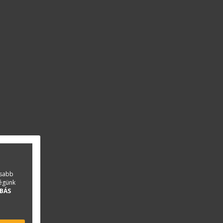
asabb
ségünk
BÁS