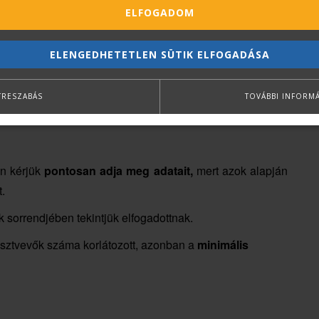
feldolgozása
ELFOGADOM
ELENGEDHETETLEN SÜTIK ELFOGADÁSA
TRESZABÁS
TOVÁBBI INFORM
án kérjük
pontosan adja meg adatait,
mert azok alapján
t.
k sorrendjében tekintjük elfogadottnak.
résztvevők száma korlátozott, azonban a
minimális