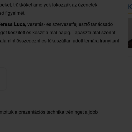
ippeket, trükköket amelyek fokozzák az üzenetek
K
ó figyelmét.
eress Luca,
vezetés- és szervezetfejlesztő tanácsadó
ot készített és készít a mai napig. Tapasztalatai szerint
valamint összegezni és fókuszáltan adott témára irányítani
ottuk a prezentációs technika tréninget a jobb