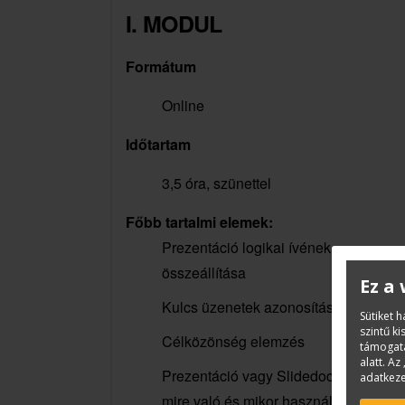
I. MODUL
Formátum
Online
Időtartam
3,5 óra, szünettel
Főbb tartalmi elemek:
Prezentáció logikai ívének
összeállítása
Ez a
Kulcs üzenetek azonosítása
Sütiket 
szintű k
Célközönség elemzés
támogatá
alatt. Az 
Prezentáció vagy Slidedock? –melyik
adatkeze
mire való és mikor használjuk