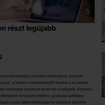
en részt legújabb
g
 a kulcsfontosságú elemekre fókuszálunk, amelyek
got - a tartalom strukturálásától kezdve a az adatok
nden fontosabb aspektust érintenek a hallgatók. Közösen
 információk rendszerezéséhez, gyakorlati példákon
segíti a jobb áttekinthetőséget és koherens storyline