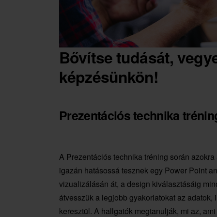
Bővítse tudását, vegy
képzésünkön!
Prezentációs technika trénin
A Prezentációs technika tréning során azokra
igazán hatásossá tesznek egy Power Point anya
vizualizálásán át, a design kiválasztásáig mi
átvesszük a legjobb gyakorlatokat az adatok,
keresztül. A hallgatók megtanulják, mi az, ami 