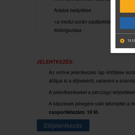
Adatok beépítése
+a modul során sajátpéldák
feldolgozása
TES
JELENTKEZÉS:
Az online jelentkezési lap kitöltése sor
állítjuk ki a díjbekérőt, valamint a számlá
A jelentkezéseket a pénzügyi teljesítése
A képzések jellegére való tekintettel a 
csoportlétszám: 10 fő
.
Előjelentkezés