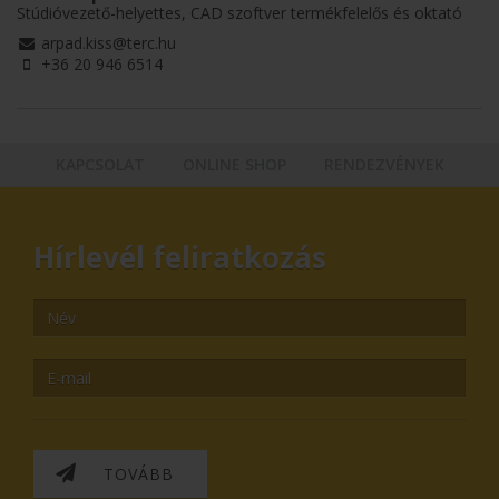
Stúdióvezető-helyettes, CAD szoftver termékfelelős és oktató
arpad.kiss@terc.hu
+36 20 946 6514
KAPCSOLAT
ONLINE SHOP
RENDEZVÉNYEK
Hírlevél feliratkozás
TOVÁBB