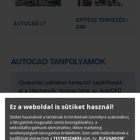
ÉPÍTÉSZ TERVEZÉS /
AUTOCAD LT
BIM
AUTOCAD TANFOLYAMOK
Gyakorlati példákon keresztül sajátíthatják
el a résztvevők, hogyan lehet az AutoCAD
szerkesztő, módosító funkcióinak
Ez a weboldal is sütiket használ!
alkalmazásával teljes értékű műszaki rajzot
készíteni. A tanfolyam
Sütiket használunk a tartalmak és hirdetések személyre szabásához,
elvégzéséről oklevelet állítunk ki.
a látogatóink magasabb szintű kiszolgálásához, a
weboldalforgalmunk elemzéséhez, illetve marketing
tevékenységünk támogatása érdekében. Ezen sütik működésének a
beállítását elvégezheti a
TESTRESZABÁS
alatt. Az „
ELFOGADOM
”