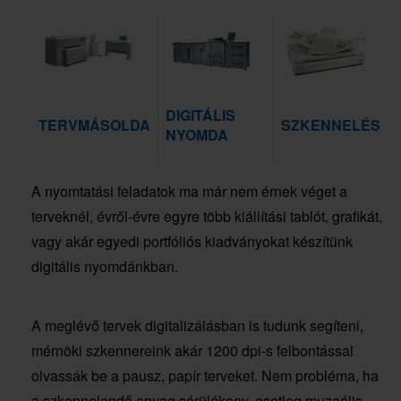
DIGITÁLIS
TERVMÁSOLDA
SZKENNELÉS
NYOMDA
A nyomtatási feladatok ma már nem érnek véget a
terveknél, évről-évre egyre több kiállítási tablót, grafikát,
vagy akár egyedi portfóliós kiadványokat készítünk
digitális nyomdánkban.
A meglévő tervek digitalizálásban is tudunk segíteni,
mérnöki szkennereink akár 1200 dpi-s felbontással
olvassák be a pausz, papír terveket. Nem probléma, ha
a szkennelendő anyag sérülékeny, esetleg muzeális