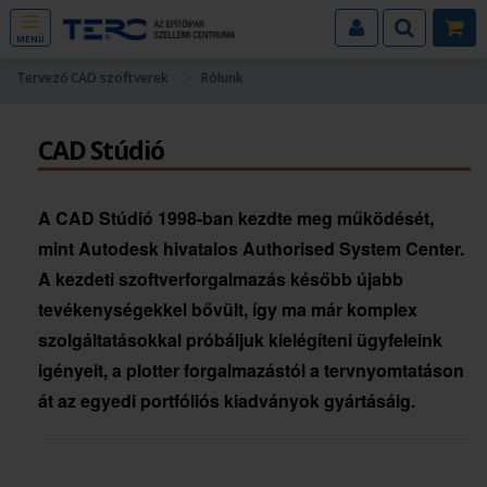
MENÜ
Tervező CAD szoftverek
Rólunk
CAD Stúdió
A CAD Stúdió 1998-ban kezdte meg működését,
mint Autodesk hivatalos Authorised System Center.
A kezdeti szoftverforgalmazás később újabb
tevékenységekkel bővült, így ma már komplex
szolgáltatásokkal próbáljuk kielégíteni ügyfeleink
igényeit, a plotter forgalmazástól a tervnyomtatáson
át az egyedi portfóliós kiadványok gyártásáig.