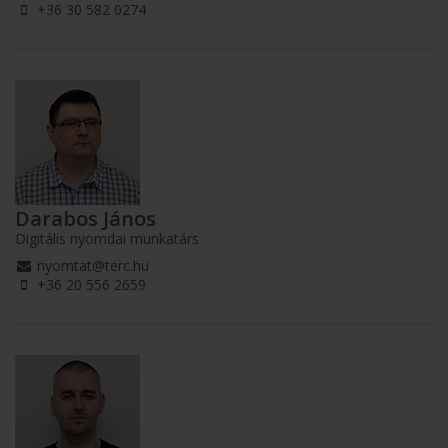
+36 30 582 0274
Darabos János
Digitális nyomdai munkatárs
nyomtat@terc.hu
+36 20 556 2659