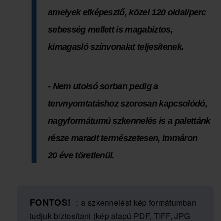
amelyek elképesztő, közel 120 oldal/perc
sebesség mellett is magabiztos,
kimagasló színvonalat teljesítenek.
- Nem utolsó sorban pedig a
tervnyomtatáshoz szorosan kapcsolódó,
nagyformátumú szkennelés is a palettánk
része maradt természetesen, immáron
20 éve töretlenül.
FONTOS!
:
a szkennelést kép formátumban
tudjuk biztosítani (kép alapú PDF, TIFF, JPG