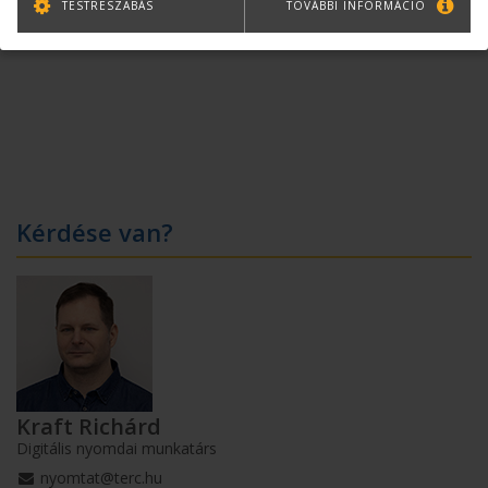
TESTRESZABÁS
TOVÁBBI INFORMÁCIÓ
Kérdése van?
Kraft Richárd
Digitális nyomdai munkatárs
nyomtat@terc.hu