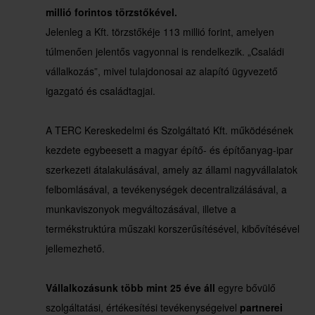
millió forintos törzstőkével.
Jelenleg a Kft. törzstőkéje 113 millió forint, amelyen
túlmenően jelentős vagyonnal is rendelkezik. „Családi
vállalkozás”, mivel tulajdonosai az alapító ügyvezető
igazgató és családtagjai.
A TERC Kereskedelmi és Szolgáltató Kft. működésének
kezdete egybeesett a magyar építő- és építőanyag-ipar
szerkezeti átalakulásával, amely az állami nagyvállalatok
felbomlásával, a tevékenységek decentralizálásával, a
munkaviszonyok megváltozásával, illetve a
termékstruktúra műszaki korszerűsítésével, kibővítésével
jellemezhető.
Vállalkozásunk több mint 25 éve áll
egyre bővülő
szolgáltatási, értékesítési tevékenységeivel
partnerei