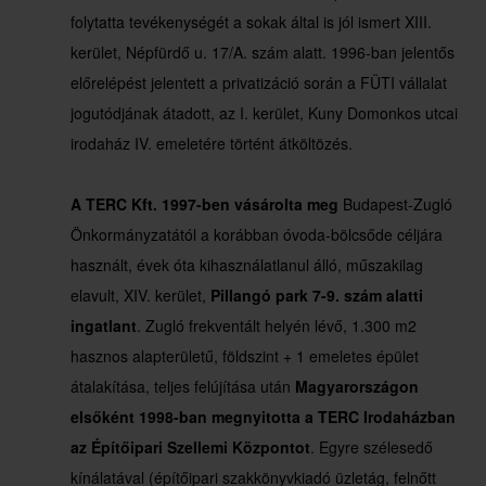
folytatta tevékenységét a sokak által is jól ismert XIII.
kerület, Népfürdő u. 17/A. szám alatt. 1996-ban jelentős
előrelépést jelentett a privatizáció során a FÜTI vállalat
jogutódjának átadott, az I. kerület, Kuny Domonkos utcai
irodaház IV. emeletére történt átköltözés.
A TERC Kft. 1997-ben vásárolta meg
Budapest-Zugló
Önkormányzatától a korábban óvoda-bölcsőde céljára
használt, évek óta kihasználatlanul álló, műszakilag
elavult, XIV. kerület,
Pillangó park 7-9. szám alatti
ingatlant
. Zugló frekventált helyén lévő, 1.300 m2
hasznos alapterületű, földszint + 1 emeletes épület
átalakítása, teljes felújítása után
Magyarországon
elsőként 1998-ban megnyitotta a TERC Irodaházban
az Építőipari Szellemi Központot
. Egyre szélesedő
kínálatával (építőipari szakkönyvkiadó üzletág, felnőtt