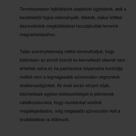
Természetesen fejlődésünk alapkövei ügyfeleink, akik a
kezdetektől fogva véleményeik, ötleteik, olykor kritikai
észrevételeik megküldésével hozzájárultak terveink
megvalósításához.
Talán szerénytelenség nélkül elmondhatjuk, hogy
különösen az elmúlt tizenöt év kiemelkedő sikereit nem
érhettük volna el, ha partnereink folyamatos kontrollja
mellett nem a legmagasabb színvonalon végeznénk
tevékenységünket. Az évek során elnyert díjak,
kitüntetések egyben kötelezettséget is jelentenek
vállalkozásunkra, hogy munkánkat vevőink
megelégedésére, még magasabb színvonalon kell a
továbbiakban is ellátnunk.