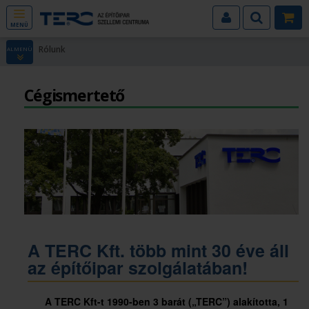
MENÜ
Rólunk
ALMENÜ
Cégismertető
A TERC Kft. több mint 30 éve áll
az építőipar szolgálatában!
A TERC Kft-t 1990-ben 3 barát („TERC”) alakította, 1