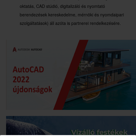
oktatás, CAD stúdió, digitalizáló és nyomtató
berendezések kereskedelme, mérnöki és nyomdaipari
szolgáltatások) áll azóta is partnerei rendelkezésére.