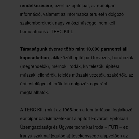
rendelkezésére
, ezért az építőipar, az építőipari
információ, valamint az informatika területén dolgozó
szakembereknek nagy valószínűséggel nem kell
bemutatnunk a TERC Kft-t.
Társaságunk évente több mint 10.000 partnerrel áll
kapcsolatban
, akik között építőipari tervezők, beruházók
(megrendelők), mérnöki irodák, kivitelezők, építési
műszaki ellenőrök, felelős műszaki vezetők, szakértők, az
építésfelügyelet területén dolgozók egyaránt
megtalálhatók.
A TERC Kft. (mint az 1965-ben a fenntartással foglalkozó
építőipar bázisintézeteként alapított Fővárosi Építőipari
Üzemgazdasági és Ügyviteltechnikai Iroda – FÜTI – ez
irányú szakmai jogutódja) tevékenysége alapvetően az