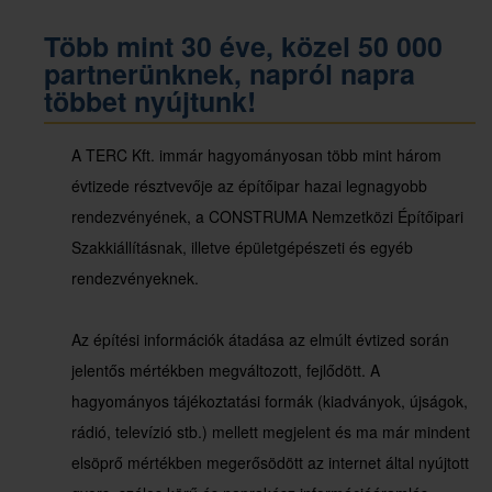
Több mint 30 éve, közel 50 000
partnerünknek, napról napra
többet nyújtunk!
A TERC Kft. immár hagyományosan több mint három
évtizede résztvevője az építőipar hazai legnagyobb
rendezvényének, a CONSTRUMA Nemzetközi Építőipari
Szakkiállításnak, illetve épületgépészeti és egyéb
rendezvényeknek.
Az építési információk átadása az elmúlt évtized során
jelentős mértékben megváltozott, fejlődött. A
hagyományos tájékoztatási formák (kiadványok, újságok,
rádió, televízió stb.) mellett megjelent és ma már mindent
elsöprő mértékben megerősödött az internet által nyújtott