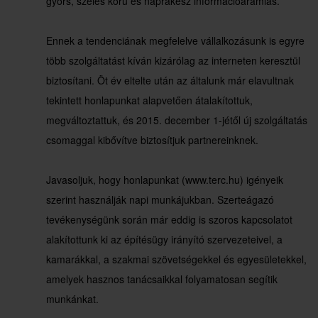
gyors, széles körű és naprakész információáramlás.
Ennek a tendenciának megfelelve vállalkozásunk is egyre
több szolgáltatást kíván kizárólag az interneten keresztül
biztosítani. Öt év eltelte után az általunk már elavultnak
tekintett honlapunkat alapvetően átalakítottuk,
megváltoztattuk, és 2015. december 1-jétől új szolgáltatás
csomaggal kibővítve biztosítjuk partnereinknek.
Javasoljuk, hogy honlapunkat (www.terc.hu) igényeik
szerint használják napi munkájukban. Szerteágazó
tevékenységünk során már eddig is szoros kapcsolatot
alakítottunk ki az építésügy irányító szervezeteivel, a
kamarákkal, a szakmai szövetségekkel és egyesületekkel,
amelyek hasznos tanácsaikkal folyamatosan segítik
munkánkat.