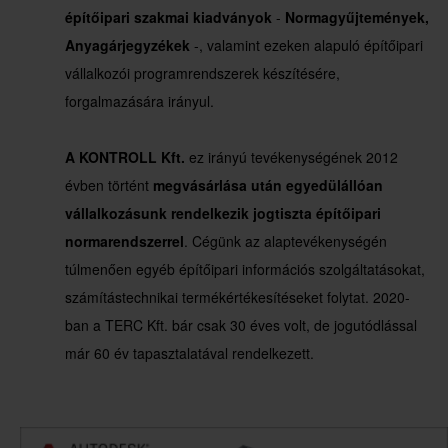
építőipari szakmai kiadványok
-
Normagyűjtemények,
Anyagárjegyzékek
-, valamint ezeken alapuló építőipari
vállalkozói programrendszerek készítésére,
forgalmazására irányul.
A KONTROLL Kft.
ez irányú tevékenységének 2012
évben történt
megvásárlása után egyedülállóan
vállalkozásunk rendelkezik jogtiszta építőipari
normarendszerrel
. Cégünk az alaptevékenységén
túlmenően egyéb építőipari információs szolgáltatásokat,
számítástechnikai termékértékesítéseket folytat. 2020-
ban a TERC Kft. bár csak 30 éves volt, de jogutódlással
már 60 év tapasztalatával rendelkezett.