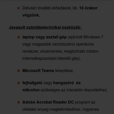
Délután további előadások, kb.
16 órakor
végzünk.
Javasolt számítástechnikai eszközök:
laptop vagy asztali gép
(ajánlott Windows 7
vagy magasabb verziószámú operációs
rendszer, vírusmentes, megbízható módon
internetkapcsolatot létesítő gép),
Microsoft Teams
telepítése,
fejhallgató
vagy
hangszóró és
mikrofon
szükséges az interaktív részvételhez,
Adobe Acrobat Reader DC
program az
oktatási anyag megtekintéséhez, ingyenes