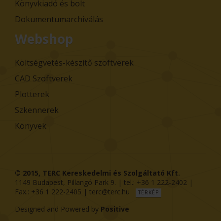
Könyvkiadó és bolt
Dokumentumarchiválás
Webshop
Költségvetés-készítő szoftverek
CAD Szoftverek
Plotterek
Szkennerek
Könyvek
© 2015,
TERC Kereskedelmi és Szolgáltató Kft.
1149
Budapest
,
Pillangó Park 9
. | tel.:
+36 1 222-2402
|
Fax.:
+36 1 222-2405
|
terc@terc.hu
TÉRKÉP
Designed and Powered by
Positive