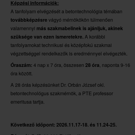
Képzési információk:
A tanfolyam elvégzését a betontechnológia témában
továbbképzésre
vágyó mérnökökön túlmenően
valamennyi
más szakmabelinek is ajánljuk, akinek
szüksége van ezen ismeretekre.
A korábbi
tanfolyamokat technikusi és középfokú szakmai
végzettséggel rendelkezők is eredménnyel elvégezték.
Óraszám:
4 nap x 7 óra, összesen
28 óra
, naponta 9-16
óra között
.
A 28 órás képzésünket Dr. Orbán József okl.
betontechnológus szakmérnök, a PTE professor
emeritusa tartja.
Következő időpont: 2026.11.17-18. és 11.24-25.