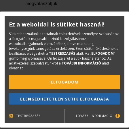
megválaszoljuk.
A Teams programot ide kattintva tudja letölteni
.
Ez a weboldal is sütiket használ!
Sütiket használunk a tartalmak és hirdetések személyre szabásához,
a látogatóink magasabb szintű kiszolgálásához, a
weboldalforgalmunk elemzéséhez, illetve marketing
A tanfolyam elvégzéséről a TERC Kft. által
tevékenységünk támogatása érdekében. Ezen sütik működésének a
kiállított, a FAR rendszeren keresztül generált,
beállítását elvégezheti a
TESTRESZABÁS
alatt. Az „
ELFOGADOM
”
gomb megnyomásával Ön hozzájárul a sütik használatához. Az
részvételt igazoló
tanúsítványt
állítunk ki.
adatkezelési szabályzatunkról a
TOVÁBBI INFORMÁCIÓ
alatt
olvashat.
Időrend:
ELFOGADOM
A tantermi oktatáshoz hasonlóan
9-kor
kezdjük
az elméleti anyag megismerését, a tanfolyam
ELENGEDHETETLEN SÜTIK ELFOGADÁSA
során
10–15 perces szünetet
tartunk.
12:00-13:00 óra
között
ebédszünet
(kb. 20
TESTRESZABÁS
TOVÁBBI INFORMÁCIÓ
perc),