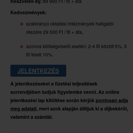
Részvételi díj:
89 900 Ft / fő + áfa
Kedvezmények:
szakirányú oktatási intézmények hallgatói
részére 29 500 Ft / fő + áfa,
azonos költségviselő esetén: 2-4 fő között 5%, 5
fő felett 10%.
JELENTKEZÉS
A jelentkezéseket a fizetési teljesítések
sorrendjében tudjuk figyelembe venni. Az online
jelentkezési lap kitöltése során kérjük
pontosan adja
meg adatait,
mert azok alapján állítjuk ki a díjbekérőt,
valamint a számlát.