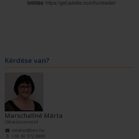
letöltés:
https://get.adobe.com/hu/reader/
Kérdése van?
Marschallné Márta
Oktatásszervező
oktatas@terc.hu
+36 30 372 8809