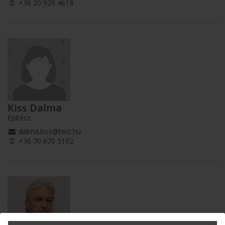
+36 20 929 4619
Kiss Dalma
Építész
dalma.kiss@terc.hu
+36 70 670 5192