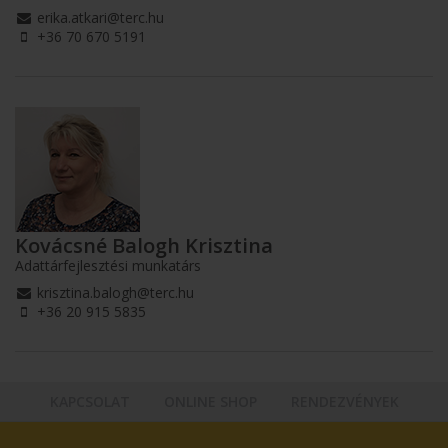
erika.atkari@terc.hu
+36 70 670 5191
Kovácsné Balogh Krisztina
Adattárfejlesztési munkatárs
krisztina.balogh@terc.hu
+36 20 915 5835
KAPCSOLAT
ONLINE SHOP
RENDEZVÉNYEK