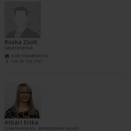
Roska Zsolt
Gépészmérnök
zsolt.roska@terc.hu
+36 30 129 3701
Atkári Erika
Szakinformációs- adminisztratív vezető