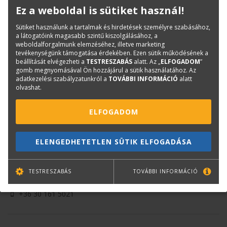
Ez a weboldal is sütiket használ!
Németh Antal
Sütiket használunk a tartalmak és hirdetések személyre szabásához,
Okl. villamosmérnök, adattár-fejlesztési munkatárs
a látogatóink magasabb szintű kiszolgálásához, a
weboldalforgalmunk elemzéséhez, illetve marketing
antal.nemeth@terc.hu
tevékenységünk támogatása érdekében. Ezen sütik működésének a
+36 20 464 4374
beállítását elvégezheti a
TESTRESZABÁS
alatt. Az „
ELFOGADOM
”
gomb megnyomásával Ön hozzájárul a sütik használatához. Az
adatkezelési szabályzatunkról a
TOVÁBBI INFORMÁCIÓ
alatt
olvashat.
ELFOGADOM
ELENGEDHETETLEN SÜTIK ELFOGADÁSA
Juhász Éva
Építészmérnök
TESTRESZABÁS
TOVÁBBI INFORMÁCIÓ
eva.juhasz@terc.hu
+36 30 161 5021