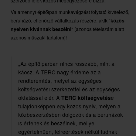
szerződő felek közös megegyezésére bízza.
Valamennyi építőipari munkavégzést folytató kivitelező,
beruházó, ellenőrző vállalkozás részére, akik "
közös
nyelven kívánnak beszélni
" (azonos tételszám alatt
azonos műszaki tartalom)!
„Az építőiparban nincs rosszabb, mint a
káosz. A TERC nagy érdeme az a
rendteremtés, melyet az egységes
költségvetési szerkezettel és az egységes
oktatással elér. A
TERC költségvetés
e
tulajdonképpen egy közös nyelv, melyen a
közbeszerzésben dolgozók és a beruházók
is értenek és beszélnek, mellyel
egyértelműen, félreértések nélkül tudnak