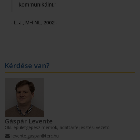
kommunikálni.”
- L. J., MH NL, 2002 -
Kérdése van?
Gáspár Levente
Okl. épületgépész mérnök, adattárfejlesztési vezető
levente.gaspar@terc.hu