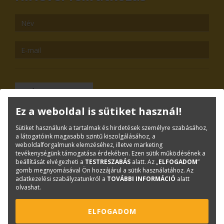
TOVÁBB
Ez a weboldal is sütiket használ!
Leiratkozás
Sütiket használunk a tartalmak és hirdetések személyre szabásához,
Kiemelt tartalmak
a látogatóink magasabb szintű kiszolgálásához, a
weboldalforgalmunk elemzéséhez, illetve marketing
tevékenységünk támogatása érdekében. Ezen sütik működésének a
Rólunk
beállítását elvégezheti a
TESTRESZABÁS
alatt. Az „
ELFOGADOM
”
gomb megnyomásával Ön hozzájárul a sütik használatához. Az
Kapcsolat
adatkezelési szabályzatunkról a
TOVÁBBI INFORMÁCIÓ
alatt
olvashat.
Adatkezelési tájékoztatók
Általános Szerződési Feltételek, Szabályzatok
ELFOGADOM