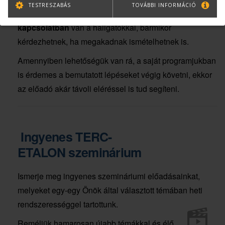
TESTRESZABÁS
TOVÁBBI INFORMÁCIÓ
A tanfolyam ideje alatt az előadó mindvégig
élő
kapcsolatban
van a hallgatókkal, bármikor
kérdezhetnek, ha megakadnak ismételhetnek is.
Amennyiben lehetőségük van rá, a saját programjukban
is érdemes a bemutatott lépéseket végig követni, ekkor
az előadó akár távoli eléréssel is tud segíteni.
Ingyenes TERC-
ETALON szeminárium
Ismerje meg ingyenes szemináriumi előadásainkat,
melyeket egy-egy Önök által választott témában heti
rendszerességgel tartottunk.
Reméljük hamarosan újabb témákkal és élő