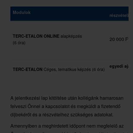
Modulok
részvételi dí
TERC-ETALON
ONLINE
alapképzés
20 000 Ft +
(6 óra)
egyedi aján
TERC-ETALON
Céges, tematikus képzés (6 óra)
A jelentkezési lap kitöltése után kollégánk hamarosan
felveszi Önnel a kapcsolatot és megküldi a fizetendő
díjbekérőt és a részvételhez szükséges adatokat.
Amennyiben a meghirdetett időpont nem megfelelő az