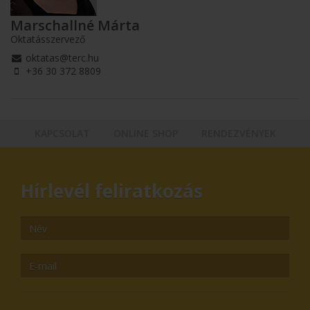
Marschallné Márta
Oktatásszervező
oktatas@terc.hu
+36 30 372 8809
KAPCSOLAT
ONLINE SHOP
RENDEZVÉNYEK
Hírlevél feliratkozás