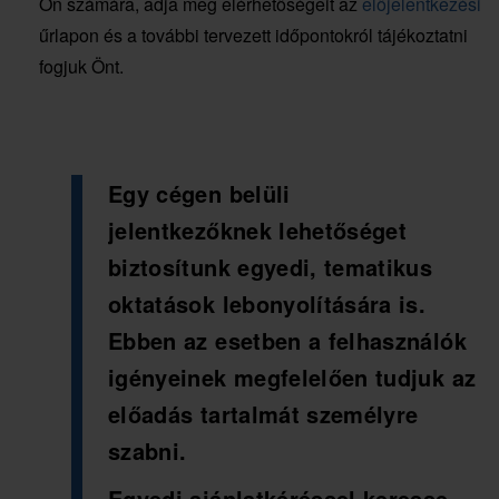
Ön számára, adja meg elérhetőségeit az
előjelentkezési
űrlapon és a további tervezett időpontokról tájékoztatni
fogjuk Önt.
Egy cégen belüli
jelentkezőknek
lehetőséget
biztosítunk
egyedi, tematikus
oktatások
lebonyolítására is.
Ebben az esetben a felhasználók
igényeinek megfelelően tudjuk az
előadás tartalmát személyre
szabni.
Egyedi ajánlatkéréssel keresse