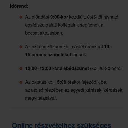
Időrend:
Az előadást
9:00-kor
kezdjük, 8:45-től hívható
ügyfélszolgálati kollégáink segítenek a
becsatlakozásban.
Az oktatás közben kb. másfél óránként
10–
15 perces szüneteket
tartunk.
12:00–13:00
körül
ebédszünet
(kb. 20-30 perc)
Az oktatás kb.
15:00
órakor fejeződik be,
az utolsó részében az egyedi kérések, kérdések
megvitatásával.
Online részvételhez szükséges