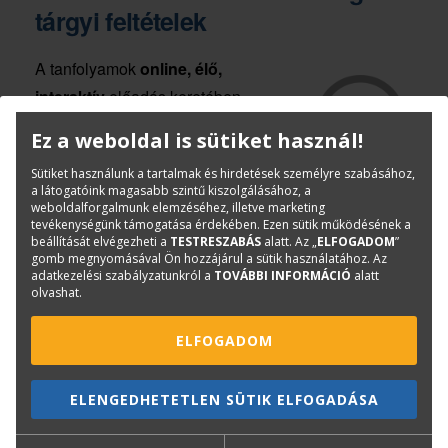
tárgyi feltételek
A tanfolyamok
online, élő,
interaktív
előadás keretében
zajlanak.
Ez a weboldal is sütiket használ!
Az előadást általában a
Sütiket használunk a tartalmak és hirdetések személyre szabásához,
Microsoft Teams
program
a látogatóink magasabb szintű kiszolgálásához, a
weboldalforgalmunk elemzéséhez, illetve marketing
Konferencia funkciójával tartjuk, de lehetőség van
tevékenységünk támogatása érdekében. Ezen sütik működésének a
beállítását elvégezheti a
TESTRESZABÁS
alatt. Az „
ELFOGADOM
”
TeamViewer
megbeszélés lefolytatására is.
gomb megnyomásával Ön hozzájárul a sütik használatához. Az
adatkezelési szabályzatunkról a
TOVÁBBI INFORMÁCIÓ
alatt
A résztvevőknek az interaktív részvételhez
olvashat.
szükséges:
ELFOGADOM
hangszóró/fülhallgató
mikrofon (
nem kötelező, lehetőség van
ELENGEDHETETLEN SÜTIK ELFOGADÁSA
szövegesen is kérdezni).