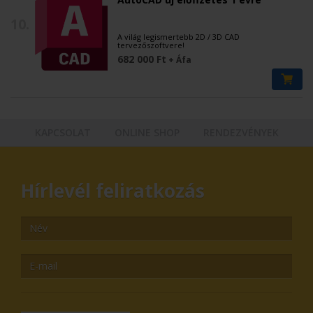
10.
A világ legismertebb 2D / 3D CAD
tervezőszoftvere!
682 000 Ft
+ Áfa
KAPCSOLAT
ONLINE SHOP
RENDEZVÉNYEK
Hírlevél feliratkozás