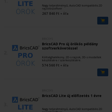
1.
Nagy teljesítményű, AutoCAD kompatibilis 2D
rajzolószoftver
267 840 Ft
+ Áfa
BRICSYS
BricsCAD Pro új örökös példány
szoftverkövetéssel
2.
Költséghatékony, 2D-s rajzok, 3D-s modellek
készítésére / szerkesztésére.
574 560 Ft
+ Áfa
BRICSYS
BricsCAD Lite új előfizetés 1 évre
3.
Nagy teljesítményű, AutoCAD kompatibilis 2D
rajzolószoftver