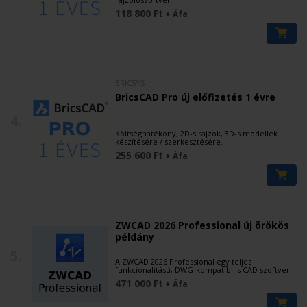
118 800 Ft
+ Áfa
BRICSYS
BricsCAD Pro új előfizetés 1 évre
4.
Költséghatékony, 2D-s rajzok, 3D-s modellek
készítésére / szerkesztésére.
255 600 Ft
+ Áfa
ZWCAD 2026 Professional új örökös
példány
5.
A ZWCAD 2026 Professional egy teljes
funkcionalitású, DWG-kompatibilis CAD szoftver,
amely a 2D rajzolás mellett fejlett 3D
471 000 Ft
+ Áfa
modellezési és automatizálási lehetőségeket is
kínál. Az örökös licencnek köszönhetően
egyszeri beruházással, hosszú távon használható,