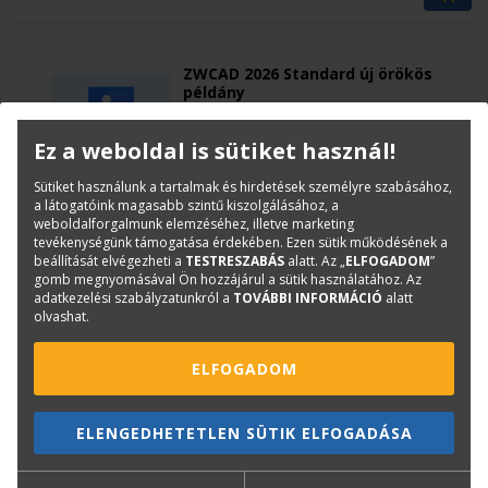
előfizetési díj nélkül.
ZWCAD 2026 Standard új örökös
példány
6.
A ZWCAD 2026 Standard egy modern, gyors és
Ez a weboldal is sütiket használ!
költséghatékony CAD szoftver, amely ideális
választás 2D műszaki rajzoláshoz, tervezéshez és
290 000 Ft
+ Áfa
dokumentáció készítéshez. Az örökös licencnek
köszönhetően egyszeri beruházással, előfizetési
Sütiket használunk a tartalmak és hirdetések személyre szabásához,
díj nélkül használható hosszú távon.
a látogatóink magasabb szintű kiszolgálásához, a
weboldalforgalmunk elemzéséhez, illetve marketing
tevékenységünk támogatása érdekében. Ezen sütik működésének a
beállítását elvégezheti a
TESTRESZABÁS
alatt. Az „
ELFOGADOM
”
ADOBE
gomb megnyomásával Ön hozzájárul a sütik használatához. Az
adatkezelési szabályzatunkról a
TOVÁBBI INFORMÁCIÓ
alatt
Adobe Acrobat Pro DC 1 éves
olvashat.
előfizetés többnyelvű
7.
/65304521CA01A12/
PDF-fájlokat hozhat létre és szerkeszthet,
ELFOGADOM
dokumentumokat írhat és írathat alá
elektronikusan.
103 637 Ft
+ Áfa
ELENGEDHETETLEN SÜTIK ELFOGADÁSA