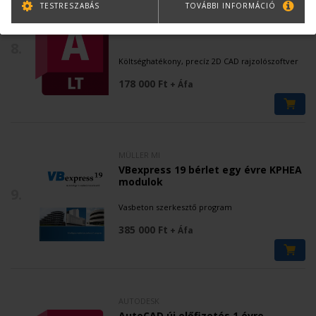
TESTRESZABÁS
TOVÁBBI INFORMÁCIÓ
AUTODESK
AutoCAD LT új előfizetés 1 évre
8.
Költséghatékony, precíz 2D CAD rajzolószoftver
178 000 Ft
+ Áfa
MÜLLER MI
VBexpress 19 bérlet egy évre KPHEA
modulok
9.
Vasbeton szerkesztő program
385 000 Ft
+ Áfa
AUTODESK
AutoCAD új előfizetés 1 évre