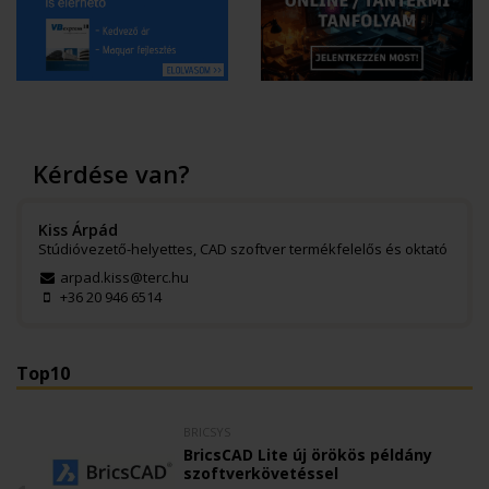
Kérdése van?
Kiss Árpád
Stúdióvezető-helyettes, CAD szoftver termékfelelős és oktató
arpad.kiss@terc.hu
+36 20 946 6514
Top10
BRICSYS
BricsCAD Lite új örökös példány
szoftverkövetéssel