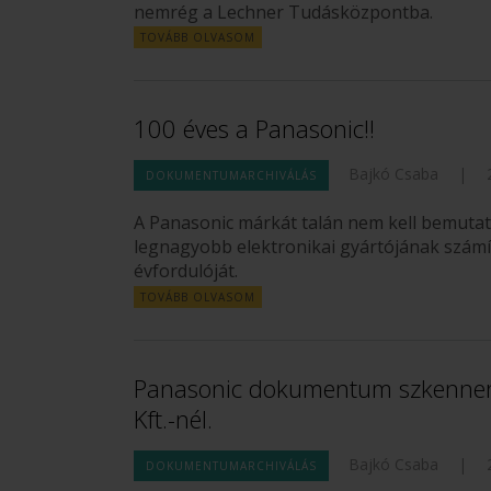
nemrég a Lechner Tudásközpontba.
TOVÁBB OLVASOM
100 éves a Panasonic!!
Bajkó Csaba
|
DOKUMENTUMARCHIVÁLÁS
A Panasonic márkát talán nem kell bemutatn
legnagyobb elektronikai gyártójának számít
évfordulóját.
TOVÁBB OLVASOM
Panasonic dokumentum szkennerek
Kft.-nél.
Bajkó Csaba
|
DOKUMENTUMARCHIVÁLÁS