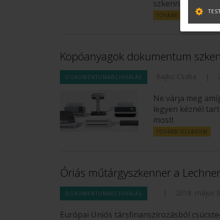
szkennerektől? El
TES
TOVÁBB OLVASOM
Kopóanyagok dokumentum szken
Bajko Csaba
|
DOKUMENTUMARCHIVÁLÁS
Ne várja meg amíg
legyen kéznél tar
most!
TOVÁBB OLVASOM
Óriás műtárgyszkenner a Lechne
|
2018. május 0
DOKUMENTUMARCHIVÁLÁS
Európai Uniós társfinanszírozásból csúcste