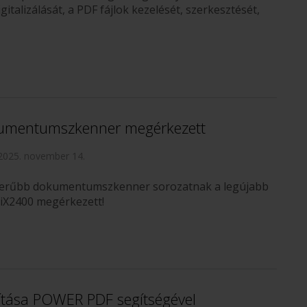
talizálását, a PDF fájlok kezelését, szerkesztését,
kumentumszkenner megérkezett
2025. november 14.
zerűbb dokumentumszkenner sorozatnak a legújabb
 iX2400 megérkezett!
tása POWER PDF segítségével