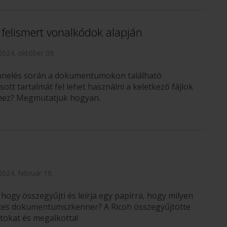
 felismert vonalkódok alapján
2024. október 09.
nnelés során a dokumentumokon található
ott tartalmát fel lehet használni a keletkező fájlok
hez? Megmutatjuk hogyan.
2024. február 19.
hogy összegyűjti és leírja egy papírra, hogy milyen
etes dokumentumszkenner? A Ricoh összegyűjtötte
tokat és megalkotta!