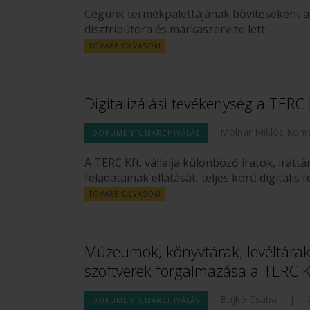
Cégünk termékpalettájának bővítéseként 
disztribútora és márkaszervize lett.
TOVÁBB OLVASOM
Digitalizálási tevékenység a TERC K
Molnár Miklós Konr
DOKUMENTUMARCHIVÁLÁS
A TERC Kft. vállalja különböző iratok, irattá
feladatainak ellátását, teljes körű digitális 
TOVÁBB OLVASOM
Múzeumok, könyvtárak, levéltárak
szoftverek forgalmazása a TERC Kf
Bajkó Csaba
|
DOKUMENTUMARCHIVÁLÁS