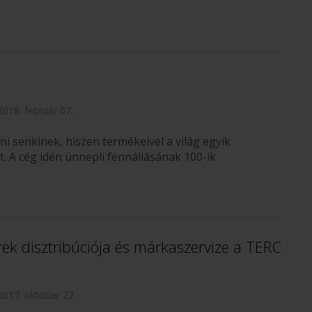
2018. február 07.
i senkinek, hiszen termékeivel a világ egyik
. A cég idén ünnepli fennállásának 100-ik
 disztribúciója és márkaszervize a TERC
2017. október 27.