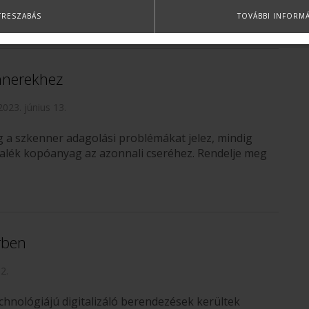
mondjuk. Az egyik ilyen különbség a FELBONTÁS!
TRESZABÁS
TOVÁBBI INFORM
nerekhez
2023. június 13.
 a szkenner adagolási problémákat jelez, mindig
talék kopóanyag az azonnali cseréhez. Rendelje meg
rben
2.
chnológiájú digitalizáló berendezések kerültek