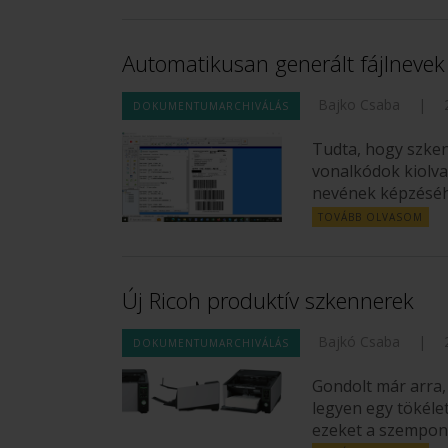
Automatikusan generált fájlnevek
Bajko Csaba
|
DOKUMENTUMARCHIVÁLÁS
Tudta, hogy szke
vonalkódok kiolvas
nevének képzésé
TOVÁBB OLVASOM
Új Ricoh produktív szkennerek
Bajkó Csaba
|
DOKUMENTUMARCHIVÁLÁS
Gondolt már arra, 
legyen egy tökél
ezeket a szempon