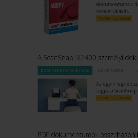
dokumentumok digi
konvertálását.
TOVÁBB OLVASOM
A ScanSnap iX2400 személyi do
Bajkó Csaba
|
DOKUMENTUMARCHIVÁLÁS
Az egyik legnéps
tagja, a ScanSnap
TOVÁBB OLVASOM
PDF dokumentumok összehasonlí