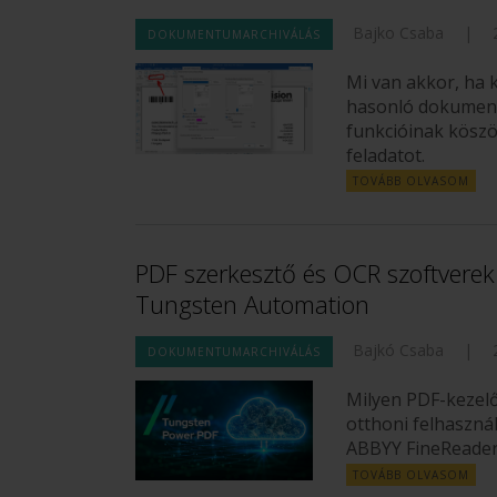
Bajko Csaba
|
DOKUMENTUMARCHIVÁLÁS
Mi van akkor, ha k
hasonló dokumen
funkcióinak köszö
feladatot.
TOVÁBB OLVASOM
PDF szerkesztő és OCR szoftverek
Tungsten Automation
Bajkó Csaba
|
DOKUMENTUMARCHIVÁLÁS
Milyen PDF-kezelő
otthoni felhaszná
ABBYY FineReader 
TOVÁBB OLVASOM