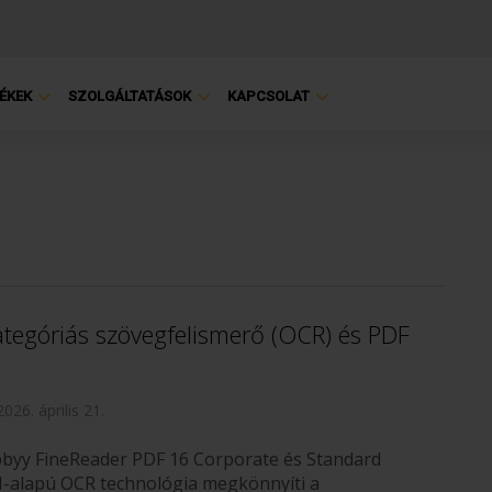
ÉKEK
SZOLGÁLTATÁSOK
KAPCSOLAT
tegóriás szövegfelismerő (OCR) és PDF
2026. április 21.
bbyy FineReader PDF 16 Corporate és Standard
AI-alapú OCR technológia megkönnyíti a