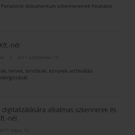
a Panasonic dokumentum szkennereinek hivatalos
ft.-nél
ád
|
2017. szeptember 19.
rak, tervek, tervtárak, könyvek archiválási
feldolgozását.
 digitalizálására alkalmas szkennerek és
t.-nél.
2017. május 12.