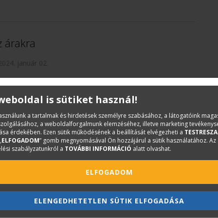
z árakra
2024. január 02.
az IT szektorban lévő termékek beszerzési áraira? A
 útvonalak várhatóan jelentős drágulásokat fognak
 weboldal is sütiket használ!
használunk a tartalmak és hirdetések személyre szabásához, a látogatóink mag
iszolgálásához, a weboldalforgalmunk elemzéséhez, illetve marketing tevékeny
sa érdekében. Ezen sütik működésének a beállítását elvégezheti a
TESTRESZA
„
ELFOGADOM
” gomb megnyomásával Ön hozzájárul a sütik használatához. Az
lési szabályzatunkról a
TOVÁBBI INFORMÁCIÓ
alatt olvashat.
ása
ELFOGADOM
2023. június 21.
ek a dokumentum szkennerek, a
ELENGEDHETETLEN SÜTIK ELFOGADÁSA
kban kapható, lakossági felhasználásra készült