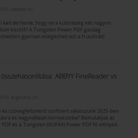
2025. október 02.
i kell derítenie, hogy mi a különbség két nagyon
tum között? A Tungsten Power PDF gazdag
nhetően gyorsan elvégezheti ezt a frusztráló
 összehasonlítása: ABBYY FineReader vs
2025. augusztus 25.
 és szövegfelismerő szoftvert válasszunk 2025-ben
lásra és nagyvállalati környezetbe? Bemutatjuk az
PDF és a Tungsten (KOFAX) Power PDF fő előnyeit.