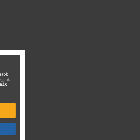
asabb
ségünk
BÁS