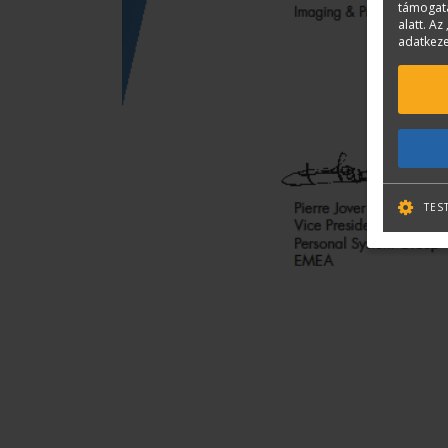
támogatá
alatt. Az 
adatkeze
TES