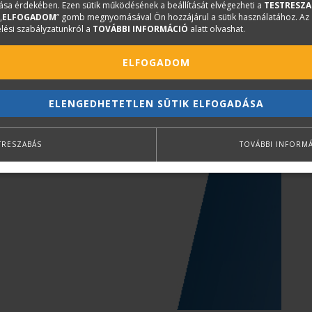
sa érdekében. Ezen sütik működésének a beállítását elvégezheti a
TESTRESZA
„
ELFOGADOM
” gomb megnyomásával Ön hozzájárul a sütik használatához. Az
lési szabályzatunkról a
TOVÁBBI INFORMÁCIÓ
alatt olvashat.
ELFOGADOM
ELENGEDHETETLEN SÜTIK ELFOGADÁSA
TRESZABÁS
TOVÁBBI INFORM