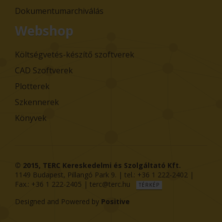
Dokumentumarchiválás
Webshop
Költségvetés-készítő szoftverek
CAD Szoftverek
Plotterek
Szkennerek
Könyvek
© 2015,
TERC Kereskedelmi és Szolgáltató Kft.
1149
Budapest
,
Pillangó Park 9
. | tel.:
+36 1 222-2402
|
Fax.:
+36 1 222-2405
|
terc@terc.hu
TÉRKÉP
Designed and Powered by
Positive