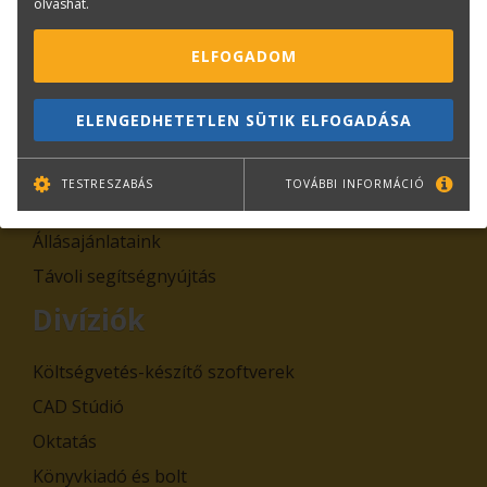
olvashat.
Rólunk
ELFOGADOM
Kapcsolat
Adatkezelési tájékoztatók
ELENGEDHETETLEN SÜTIK ELFOGADÁSA
Általános Szerződési Feltételek, Szabályzatok
Cégadatok
TESTRESZABÁS
TOVÁBBI INFORMÁCIÓ
Hírek
Állásajánlataink
Távoli segítségnyújtás
Divíziók
Költségvetés-készítő szoftverek
CAD Stúdió
Oktatás
Könyvkiadó és bolt