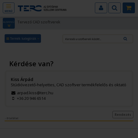
MENÜ
Tervező CAD szoftverek
ALMENÜ
Termék kategóriák
Kérdése van?
Kiss Árpád
Stúdióvezető-helyettes, CAD szoftver termékfelelős és oktató
arpad.kiss@terc.hu
+36 20 946 6514
Rendezés
- 0 találat