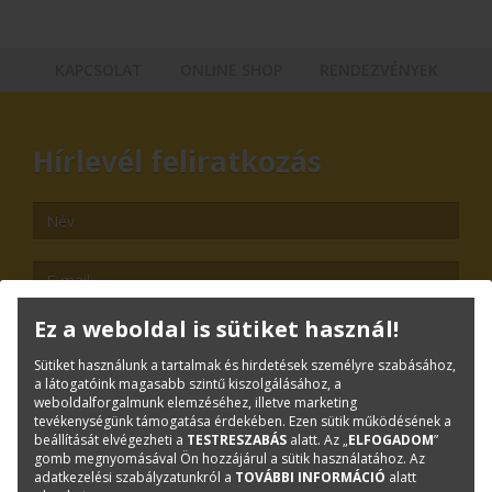
KAPCSOLAT
ONLINE SHOP
RENDEZVÉNYEK
Hírlevél feliratkozás
Ez a weboldal is sütiket használ!
Sütiket használunk a tartalmak és hirdetések személyre szabásához,
TOVÁBB
a látogatóink magasabb szintű kiszolgálásához, a
weboldalforgalmunk elemzéséhez, illetve marketing
tevékenységünk támogatása érdekében. Ezen sütik működésének a
Leiratkozás
beállítását elvégezheti a
TESTRESZABÁS
alatt. Az „
ELFOGADOM
”
gomb megnyomásával Ön hozzájárul a sütik használatához. Az
Kiemelt tartalmak
adatkezelési szabályzatunkról a
TOVÁBBI INFORMÁCIÓ
alatt