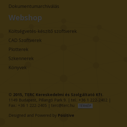
Dokumentumarchiválás
Webshop
Költségvetés-készítő szoftverek
CAD Szoftverek
Plotterek
Szkennerek
Könyvek
© 2015,
TERC Kereskedelmi és Szolgáltató Kft.
1149
Budapest
,
Pillangó Park 9
. | tel.:
+36 1 222-2402
|
Fax.:
+36 1 222-2405
|
terc@terc.hu
TÉRKÉP
Designed and Powered by
Positive