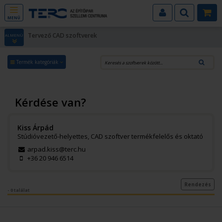
MENÜ
Tervező CAD szoftverek
ALMENÜ
Termék kategóriák
Kérdése van?
Kiss Árpád
Stúdióvezető-helyettes, CAD szoftver termékfelelős és oktató
arpad.kiss@terc.hu
+36 20 946 6514
Rendezés
- 0 találat