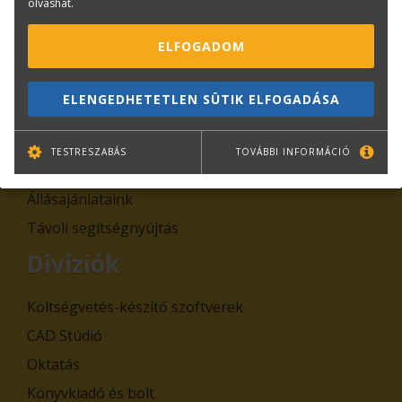
olvashat.
Rólunk
ELFOGADOM
Kapcsolat
Adatkezelési tájékoztatók
ELENGEDHETETLEN SÜTIK ELFOGADÁSA
Általános Szerződési Feltételek, Szabályzatok
Cégadatok
TESTRESZABÁS
TOVÁBBI INFORMÁCIÓ
Hírek
Állásajánlataink
Távoli segítségnyújtás
Divíziók
Költségvetés-készítő szoftverek
CAD Stúdió
Oktatás
Könyvkiadó és bolt