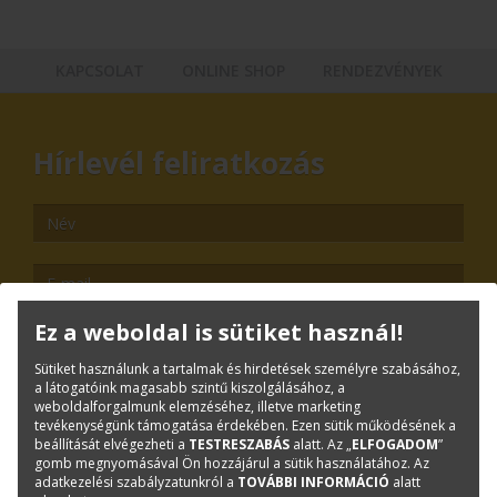
KAPCSOLAT
ONLINE SHOP
RENDEZVÉNYEK
Hírlevél feliratkozás
Ez a weboldal is sütiket használ!
Sütiket használunk a tartalmak és hirdetések személyre szabásához,
TOVÁBB
a látogatóink magasabb szintű kiszolgálásához, a
weboldalforgalmunk elemzéséhez, illetve marketing
tevékenységünk támogatása érdekében. Ezen sütik működésének a
Leiratkozás
beállítását elvégezheti a
TESTRESZABÁS
alatt. Az „
ELFOGADOM
”
gomb megnyomásával Ön hozzájárul a sütik használatához. Az
Kiemelt tartalmak
adatkezelési szabályzatunkról a
TOVÁBBI INFORMÁCIÓ
alatt