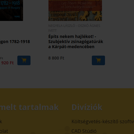
melt tartalmak
Divíziók
k
Költségvetés-készítő szoft
olat
CAD Stúdió