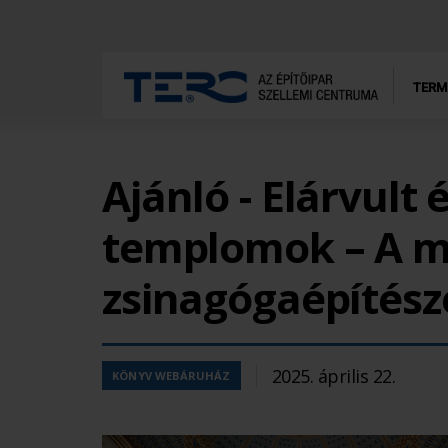
TERM
Ajánló - Elárvult
templomok – A 
zsinagógaépítésze
2025. április 22.
KÖNYV WEBÁRUHÁZ