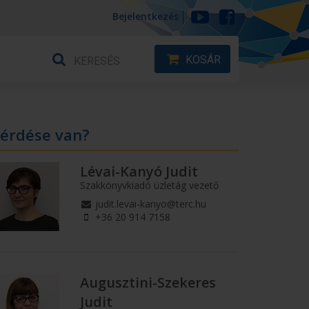
Bejelentkezés
KOSÁR
érdése van?
Lévai-Kanyó Judit
Szakkönyvkiadó üzletág vezető
judit.levai-kanyo@terc.hu
+36 20 914 7158
Augusztini-Szekeres
Judit