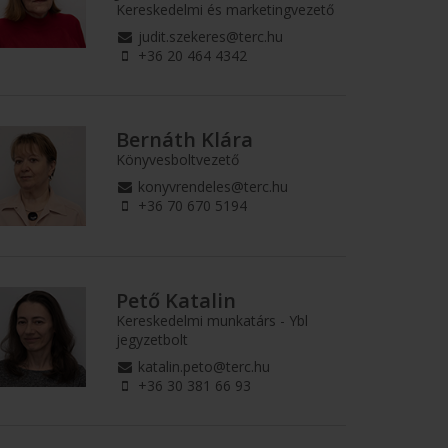
Kereskedelmi és marketingvezető
judit.szekeres@terc.hu
+36 20 464 4342
Bernáth Klára
Könyvesboltvezető
konyvrendeles@terc.hu
+36 70 670 5194
Pető Katalin
Kereskedelmi munkatárs - Ybl
jegyzetbolt
katalin.peto@terc.hu
+36 30 381 66 93