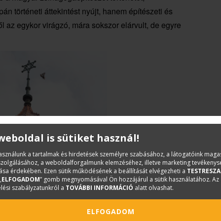
n történeti áttekintést nyújt, hanem építészeti és
ről az egykor virágzó, mára sokszor elárvult, de egyre
 weboldal is sütiket használ!
használunk a tartalmak és hirdetések személyre szabásához, a látogatóink mag
iszolgálásához, a weboldalforgalmunk elemzéséhez, illetve marketing tevékeny
sa érdekében. Ezen sütik működésének a beállítását elvégezheti a
TESTRESZA
„
ELFOGADOM
” gomb megnyomásával Ön hozzájárul a sütik használatához. Az
gyökerektől a 19. század neológ fellendüléséig, amikor
lési szabályzatunkról a
TOVÁBBI INFORMÁCIÓ
alatt olvashat.
 Lipót vagy Förster Ludwig. Kiemelt figyelmet érdemel
ELFOGADOM
űve, amely különleges kupolájával és gazdag belső