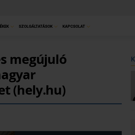
ÉKEK
SZOLGÁLTATÁSOK
KAPCSOLAT
 és megújuló
K
magyar
t (hely.hu)