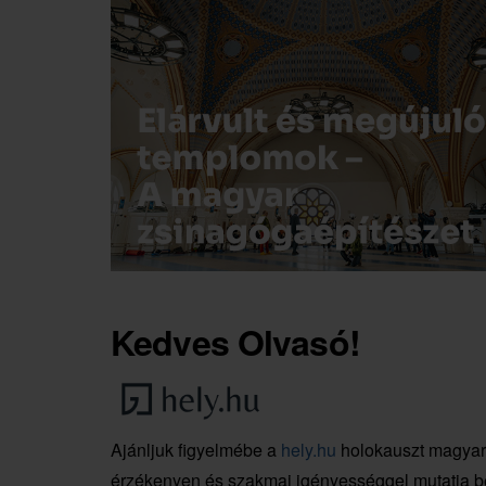
Kedves Olvasó!
Ajánljuk figyelmébe a
hely.hu
holokauszt magyar 
érzékenyen és szakmai igényességgel mutatja be