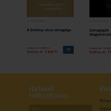
Hírlevél
Kie
feliratkozás
Rólun
Kapcs