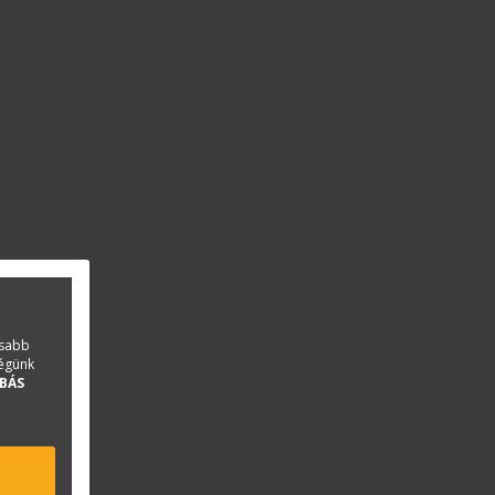
asabb
ségünk
BÁS