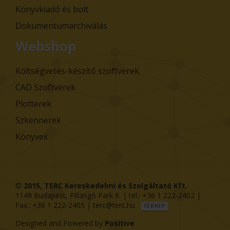
Könyvkiadó és bolt
Dokumentumarchiválás
Webshop
Költségvetés-készítő szoftverek
CAD Szoftverek
Plotterek
Szkennerek
Könyvek
© 2015,
TERC Kereskedelmi és Szolgáltató Kft.
1149
Budapest
,
Pillangó Park 9
. | tel.:
+36 1 222-2402
|
Fax.:
+36 1 222-2405
|
terc@terc.hu
TÉRKÉP
Designed and Powered by
Positive