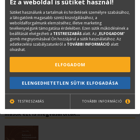
Ez a weboldal is sütiket használ!
Kiadás éve:
2001
Sütiket használunk a tartalmak és hirdetések személyre szabásához,
Könyv nyelve:
a látogatóink magasabb szintű kiszolgálásához, a
Kötészet:
kartonált, ragasztókötött
weboldalforgalmunk elemzéséhez, illetve marketing
tevékenységünk támogatása érdekében. Ezen sütik működésének a
beállítását elvégezheti a
TESTRESZABÁS
alatt. Az „
ELFOGADOM
”
gomb megnyomásával Ön hozzájárul a sütik használatához. Az
Kérdése van?
adatkezelési szabályzatunkról a
TOVÁBBI INFORMÁCIÓ
alatt
olvashat.
Bernáth Klára
Könyvesboltvezető
ELFOGADOM
konyvrendeles@terc.hu
+36 70 670 5194
ELENGEDHETETLEN SÜTIK ELFOGADÁSA
TESTRESZABÁS
TOVÁBBI INFORMÁCIÓ
Mások ezt is megvásárolták...