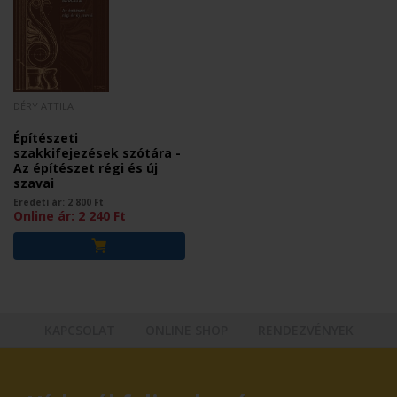
DÉRY ATTILA
Építészeti
szakkifejezések szótára -
Az építészet régi és új
szavai
Eredeti ár:
2 800
Ft
Online ár:
2 240
Ft
KAPCSOLAT
ONLINE SHOP
RENDEZVÉNYEK