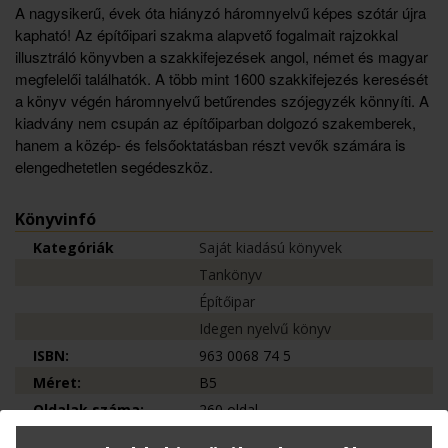
A nagysikerű, évek óta hiányzó háromnyelvű képes szótár újra
kapható! Az építőipari szakma alapvető fogalmait rajzokkal
illusztráló könyvben a szakkifejezések angol, német és magyar
megfelelői találhatók. A több mint 1600 szakkifejezés keresését
a könyv végén háromnyelvű betűrendes szójegyzék könnyíti. A
kiadvány nem csupán az építőiparban dolgozó szakemberek,
hanem a közép- és felsőoktatásban részt vevők számára is
elengedhetetlen segédeszköz.
Könyvinfó
Kategóriák
Saját kiadású könyvek
Tankönyv
Építőipar
Idegen nyelvű könyv
ISBN:
963 0068 74 5
Méret:
B5
Oldalak száma:
260 oldal
Kiadó:
TERC Kft.