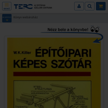
MENÜ
Könyv webáruház
ALMENÜ