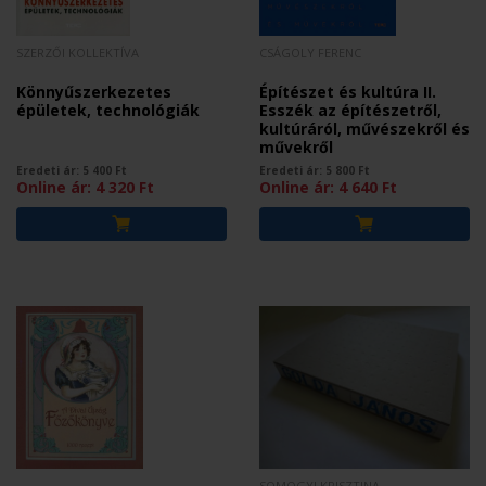
SZERZŐI KOLLEKTÍVA
CSÁGOLY FERENC
Könnyűszerkezetes
Építészet és kultúra II.
épületek, technológiák
Esszék az építészetről,
kultúráról, művészekről és
művekről
Eredeti ár:
5 400
Ft
Eredeti ár:
5 800
Ft
Online ár:
4 320
Ft
Online ár:
4 640
Ft
SOMOGYI KRISZTINA