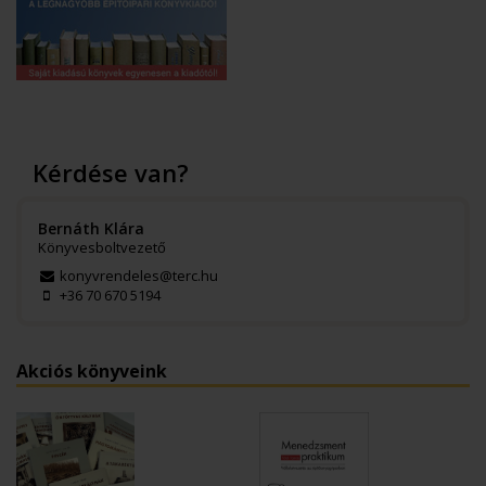
Kérdése van?
Bernáth Klára
Könyvesboltvezető
konyvrendeles@terc.hu
+36 70 670 5194
Akciós könyveink