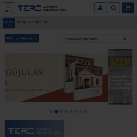
MENÜ
Könyv webáruház
ALMENÜ
Könyv kategóriák