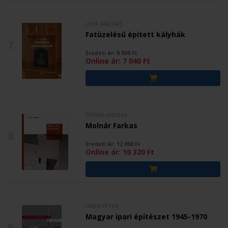
LIBIK ANDRÁS
Fatüzelésű épített kályhák
7.
Eredeti ár:
8 800
Ft
Online ár:
7 040
Ft
FERKAI ANDRÁS
Molnár Farkas
8.
Eredeti ár:
12 900
Ft
Online ár:
10 320
Ft
HABA PÉTER
Magyar ipari építészet 1945-1970
9.