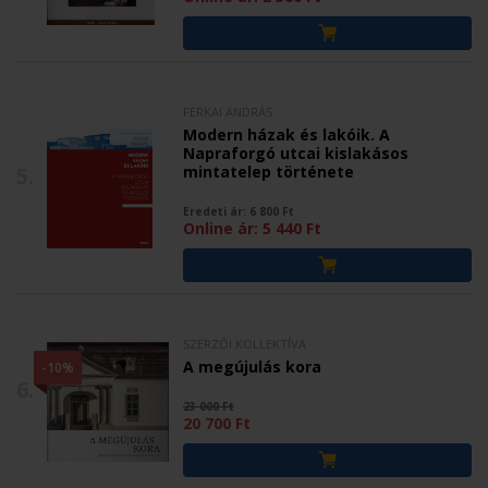
FERKAI ANDRÁS
Modern házak és lakóik. A
Napraforgó utcai kislakásos
5.
mintatelep története
Eredeti ár:
6 800
Ft
Online ár:
5 440
Ft
SZERZŐI KOLLEKTÍVA
A megújulás kora
-10%
6.
23 000 Ft
20 700 Ft