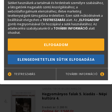
Sütiket használunk a tartalmak és hirdetések személyre szabásához,
A takaréktűzhely - Népi kultúra 3.
a látogatóink magasabb szintű kiszolgálásához, a
2.
weboldalforgalmunk elemzéséhez, illetve marketing
Eredeti ár:
3 400
Ft
tevékenységünk támogatása érdekében. Ezen sütik működésének a
Online ár:
2 720
Ft
beállítását elvégezheti a
TESTRESZABÁS
alatt. Az „
ELFOGADOM
”
gomb megnyomásával Ön hozzájárul a sütik használatához. Az
adatkezelési szabályzatunkról a
TOVÁBBI INFORMÁCIÓ
alatt
olvashat.
MEDGYASSZAY PÉTER-NOVÁK ÁGNES
ELFOGADOM
Föld- és szalmaépítészet 5. kiadás
3.
Eredeti ár:
4 500
Ft
ELENGEDHETETLEN SÜTIK ELFOGADÁSA
Online ár:
3 600
Ft
TESTRESZABÁS
TOVÁBBI INFORMÁCIÓ
SABJÁN TIBOR-BUZÁS MIKLÓS
Hagyományos falak 5. kiadás - Népi
kultúra 4.
4.
Eredeti ár:
3 200
Ft
Online ár:
2 560
Ft