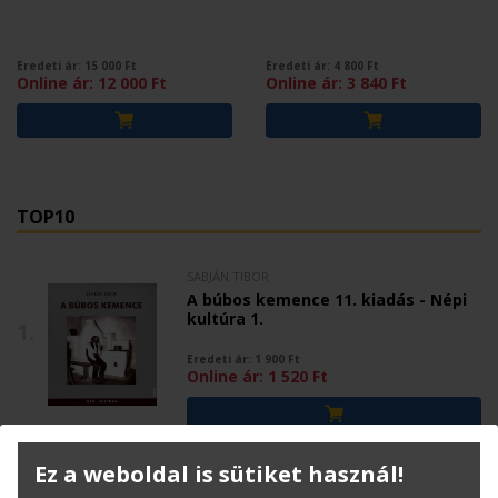
Eredeti ár:
15 000
Ft
Eredeti ár:
4 800
Ft
Online ár:
12 000
Ft
Online ár:
3 840
Ft
TOP10
SABJÁN TIBOR
A búbos kemence 11. kiadás - Népi
kultúra 1.
1.
Eredeti ár:
1 900
Ft
Online ár:
1 520
Ft
Ez a weboldal is sütiket használ!
SABJÁN TIBOR