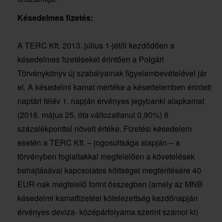
Késedelmes fizetés:
A TERC Kft. 2013. július 1-jétől kezdődően a
késedelmes fizetéseket érintően a Polgári
Törvénykönyv új szabályainak figyelembevételével jár
el. A késedelmi kamat mértéke a késedelemben érintett
naptári félév 1. napján érvényes jegybanki alapkamat
(2016. május 25. óta változatlanul 0,90%) 8
százalékponttal növelt értéke. Fizetési késedelem
esetén a TERC Kft. – jogosultsága alapján – a
törvényben foglaltakkal megfelelően a követelések
behajtásával kapcsolatos költségei megtérítésére 40
EUR-nak megfelelő forint összegben (amely az MNB
késedelmi kamatfizetési kötelezettség kezdőnapján
érvényes deviza- középárfolyama szerint számol ki)