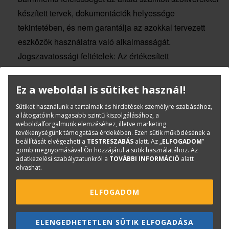
készített tervek, dokumentációk helyessége
tekintetében, és nem garantálja az azokkal tervezett
eszközök használatra való alkalmasságát.
Jogszavatossági feltételek: Az értékesített
szoftverlicencek használatára vonatkozóan az adott
szoftverhez tartozó mindenkori gyártói licencszerződés
Ez a weboldal is sütiket használ!
feltételei érvényesek. Vevő a szoftver megvásárlásával
Sütiket használunk a tartalmak és hirdetések személyre szabásához,
a szoftver gyártójától licenc jogosultságot szerez az
a látogatóink magasabb szintű kiszolgálásához, a
weboldalforgalmunk elemzéséhez, illetve marketing
adott szoftver használatára. Vevő licenc jogosultsága
tevékenységünk támogatása érdekében. Ezen sütik működésének a
mindaddig érvényes, amíg a szoftvert újabb verzióra
beállítását elvégezheti a
TESTRESZABÁS
alatt. Az „
ELFOGADOM
”
gomb megnyomásával Ön hozzájárul a sütik használatához. Az
nem cseréli (szoftver upgrade: amikor a vevő az új
adatkezelési szabályzatunkról a
TOVÁBBI INFORMÁCIÓ
alatt
olvashat.
verzióra használatára szerez licence jogosultságot).
Szoftver upgrade hiányában Vevő licenc jogosultsága
ELFOGADOM
időben – kivéve az időkorláttal ellátott szoftvereket –
nem korlátozott. A TERC Kft. az általa viszonteladóként
ELENGEDHETETLEN SÜTIK ELFOGADÁSA
értékesített szoftverre vonatkozóan Vevő részére a