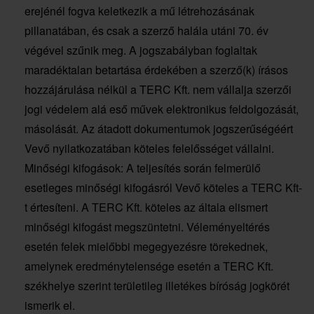
erejénél fogva keletkezik a mű létrehozásának
pillanatában, és csak a szerző halála utáni 70. év
végével szűnik meg. A jogszabályban foglaltak
maradéktalan betartása érdekében a szerző(k) írásos
hozzájárulása nélkül a TERC Kft. nem vállalja szerzői
jogi védelem alá eső művek elektronikus feldolgozását,
másolását. Az átadott dokumentumok jogszerűségéért
Vevő nyilatkozatában köteles felelősséget vállalni.
Minőségi kifogások: A teljesítés során felmerülő
esetleges minőségi kifogásról Vevő köteles a TERC Kft-
t értesíteni. A TERC Kft. köteles az általa elismert
minőségi kifogást megszüntetni. Véleményeltérés
esetén felek mielőbbi megegyezésre törekednek,
amelynek eredménytelensége esetén a TERC Kft.
székhelye szerint területileg illetékes bíróság jogkörét
ismerik el.