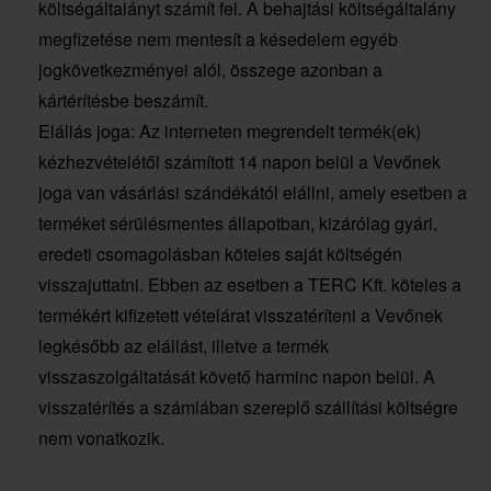
költségáltalányt számít fel. A behajtási költségáltalány
megfizetése nem mentesít a késedelem egyéb
jogkövetkezményei alól, összege azonban a
kártérítésbe beszámít.
Elállás joga: Az interneten megrendelt termék(ek)
kézhezvételétől számított 14 napon belül a Vevőnek
joga van vásárlási szándékától elállni, amely esetben a
terméket sérülésmentes állapotban, kizárólag gyári,
eredeti csomagolásban köteles saját költségén
visszajuttatni. Ebben az esetben a TERC Kft. köteles a
termékért kifizetett vételárat visszatéríteni a Vevőnek
legkésőbb az elállást, illetve a termék
visszaszolgáltatását követő harminc napon belül. A
visszatérítés a számlában szereplő szállítási költségre
nem vonatkozik.