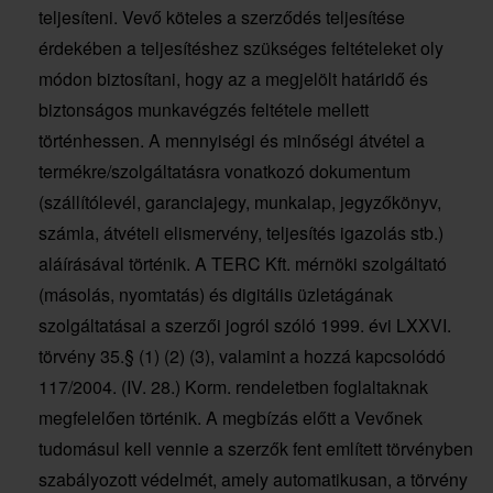
teljesíteni. Vevő köteles a szerződés teljesítése
érdekében a teljesítéshez szükséges feltételeket oly
módon biztosítani, hogy az a megjelölt határidő és
biztonságos munkavégzés feltétele mellett
történhessen. A mennyiségi és minőségi átvétel a
termékre/szolgáltatásra vonatkozó dokumentum
(szállítólevél, garanciajegy, munkalap, jegyzőkönyv,
számla, átvételi elismervény, teljesítés igazolás stb.)
aláírásával történik. A TERC Kft. mérnöki szolgáltató
(másolás, nyomtatás) és digitális üzletágának
szolgáltatásai a szerzői jogról szóló 1999. évi LXXVI.
törvény 35.§ (1) (2) (3), valamint a hozzá kapcsolódó
117/2004. (IV. 28.) Korm. rendeletben foglaltaknak
megfelelően történik. A megbízás előtt a Vevőnek
tudomásul kell vennie a szerzők fent említett törvényben
szabályozott védelmét, amely automatikusan, a törvény