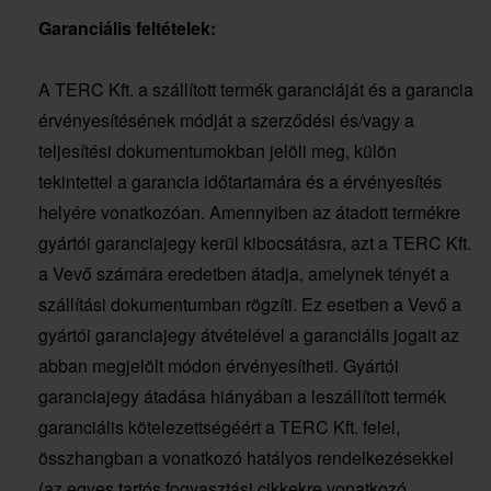
Garanciális feltételek:
A TERC Kft. a szállított termék garanciáját és a garancia
érvényesítésének módját a szerződési és/vagy a
teljesítési dokumentumokban jelöli meg, külön
tekintettel a garancia időtartamára és a érvényesítés
helyére vonatkozóan. Amennyiben az átadott termékre
gyártói garanciajegy kerül kibocsátásra, azt a TERC Kft.
a Vevő számára eredetben átadja, amelynek tényét a
szállítási dokumentumban rögzíti. Ez esetben a Vevő a
gyártói garanciajegy átvételével a garanciális jogait az
abban megjelölt módon érvényesítheti. Gyártói
garanciajegy átadása hiányában a leszállított termék
garanciális kötelezettségéért a TERC Kft. felel,
összhangban a vonatkozó hatályos rendelkezésekkel
(az egyes tartós fogyasztási cikkekre vonatkozó