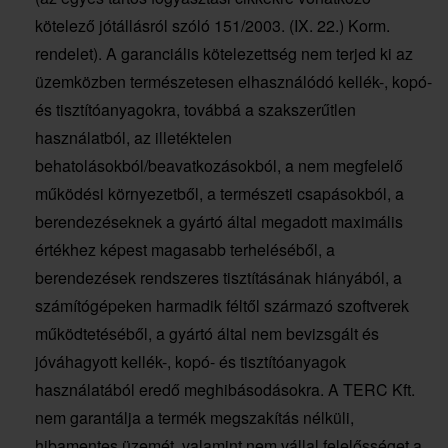
kötelező jótállásról szóló 151/2003. (IX. 22.) Korm.
rendelet). A garanciális kötelezettség nem terjed ki az
üzemközben természetesen elhasználódó kellék-, kopó-
és tisztítóanyagokra, továbbá a szakszerűtlen
használatból, az illetéktelen
behatolásokból/beavatkozásokból, a nem megfelelő
működési környezetből, a természeti csapásokból, a
berendezéseknek a gyártó által megadott maximális
értékhez képest magasabb terheléséből, a
berendezések rendszeres tisztításának hiányából, a
számítógépeken harmadik féltől származó szoftverek
működtetéséből, a gyártó által nem bevizsgált és
jóváhagyott kellék-, kopó- és tisztítóanyagok
használatából eredő meghibásodásokra. A TERC Kft.
nem garantálja a termék megszakítás nélküli,
hibamentes üzemét, valamint nem vállal felelősséget a