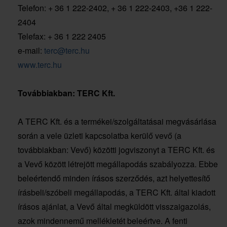
Telefon: + 36 1 222-2402, + 36 1 222-2403, +36 1 222-
2404
Telefax: + 36 1 222 2405
e-mail:
terc@terc.hu
www.terc.hu
Továbbiakban: TERC Kft.
A TERC Kft. és a termékei/szolgáltatásai megvásárlása
során a vele üzleti kapcsolatba kerülő vevő (a
továbbiakban: Vevő) közötti jogviszonyt a TERC Kft. és
a Vevő között létrejött megállapodás szabályozza. Ebbe
beleértendő minden írásos szerződés, azt helyettesítő
írásbeli/szóbeli megállapodás, a TERC Kft. által kiadott
írásos ajánlat, a Vevő által megküldött visszaigazolás,
azok mindennemű mellékletét beleértve. A fenti