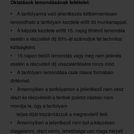
Oktatások lemondásának feltételei:
• A tanfolyamra való jelentkezés kötbérmentesen
lemondható a tanfolyam kezdete előtt 30 munkanappal.
• A képzés kezdete előtti 15. napig történő lemondás
esetén a részvételi díj 50%-át számoljuk fel technikai
költségként.
• 15 napon belüli lemondás vagy meg nem jelenés
esetén a részvételi díj visszatérítésére nincs mód.
• A tanfolyam lemondása csak írásos formában
történhet.
• Amennyiben a tanfolyamon a jelentkező nem vesz
részt és részvételét a fentiek szerint írásban nem
mondja le, úgy a tanfolyam
teljes díját kiszámlázzuk a megrendelő felé.
• Amennyiben a jelentkező nem tud a képzésen
megjelenni, részt venni, lehetősége van maga helyett