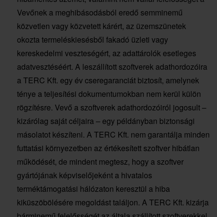
Vevőnek a meghibásodásból eredő semminemű
közvetlen vagy közvetett kárért, az üzemszünetek
okozta termeléskiesésből fakadó üzleti vagy
kereskedelmi veszteségért, az adattárolók esetleges
adatvesztéséért. A leszállított szoftverek adathordozóira
a TERC Kft. egy év cseregaranciát biztosít, amelynek
ténye a teljesítési dokumentumokban nem kerül külön
rögzítésre. Vevő a szoftverek adathordozóiról jogosult –
kizárólag saját céljaira – egy példányban biztonsági
másolatot készíteni. A TERC Kft. nem garantálja minden
futtatási környezetben az értékesített szoftver hibátlan
működését, de mindent megtesz, hogy a szoftver
gyártójának képviselőjeként a hivatalos
terméktámogatási hálózaton keresztül a hiba
kiküszöbölésére megoldást találjon. A TERC Kft. kizárja
bárminemű felelősségét az általa szállított szoftverekkel