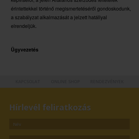
érintettekkel történő megismertetéséről gondoskodunk,
a szabályzat alkalmazását a jelzett hatállyal
elrendeljük.
Ügyvezetés
KAPCSOLAT
ONLINE SHOP
RENDEZVÉNYEK
Hírlevél feliratkozás