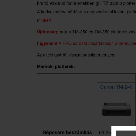
bruttó 939.800 forint értékben (pl. TZ-32000 plotter
A kedvezmény mértéke a megvásárolni kívánt plotte
minket!
Újdonság:
már a TM-250 és TM-350 plotterek vásá
Figyelem!
A PRO sorozat vásárlásakor, amennyiben 
Az akció gyártói visszavonásig érvényes.
Mérnöki plotterek:
Canon TM-240
Gépcsere beszámítás
53.250,- Ft + áfa