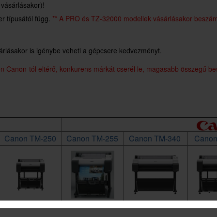
 vásárlásakor)!
r típusától függ.
** A PRO és TZ-32000 modellek vásárlásakor beszámí
rlásakor is igénybe veheti a gépcsere kedvezményt.
Canon-tól eltérő, konkurens márkát cserél le, magasabb összegű beszá
Canon TM-250
Canon TM-255
Canon TM-340
Canon
53.250,- Ft + áfa
53.250,- Ft + áfa
88.750,- Ft + áfa
88.750,