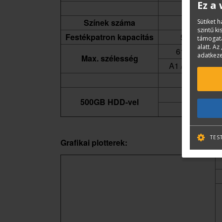
Ez a
Színek száma
5
Sütiket 
szintű k
Festékpatron kapacitás
55 ml
támogatá
alatt. Az 
610 mm
adatkeze
Max. szélesség
A1 / 24 inch
500GB HDD-vel
TES
Grafikai plotterek: