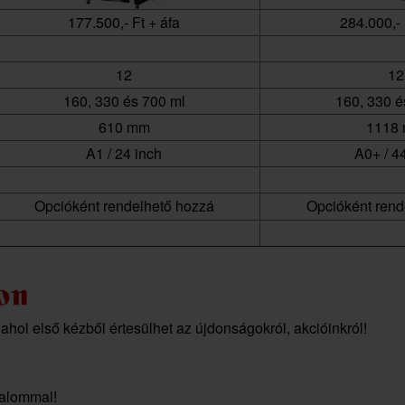
177.500,- Ft + áfa
284.000,- 
12
12
160, 330 és 700 ml
160, 330 é
610 mm
1118
A1 / 24 inch
A0+ / 4
Opcióként rendelhető hozzá
Opcióként rend
 ahol első kézből értesülhet az újdonságokról, akcióinkról!
zalommal!