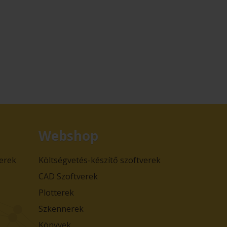
Webshop
verek
Költségvetés-készítő szoftverek
CAD Szoftverek
Plotterek
Szkennerek
Könyvek