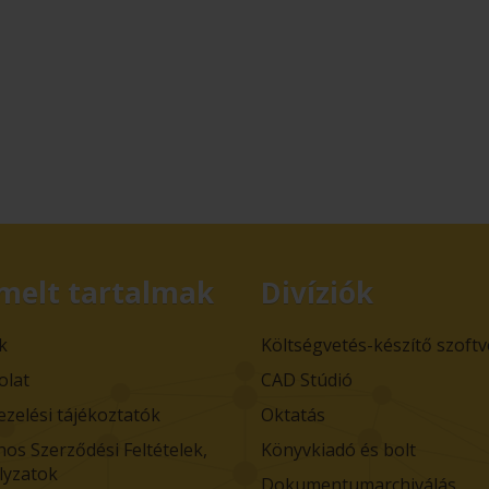
melt tartalmak
Divíziók
k
Költségvetés-készítő szoft
olat
CAD Stúdió
ezelési tájékoztatók
Oktatás
nos Szerződési Feltételek,
Könyvkiadó és bolt
lyzatok
Dokumentumarchiválás