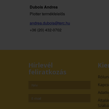
Dubois Andrea
Plotter termékfelelős
a
ndrea.dubois@terc.hu
+36 (20) 432-0702
Hírlevél
Kie
feliratkozás
Rólun
Kapcs
Adatk
Általá
Szabá