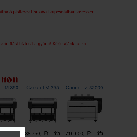
tható plotterek típusával kapcsolatban keressen
mítást biztosít a gyártó! Kérje ajánlatunkat!
 TM-350
Canon TM-355
Canon TZ-32000
- Ft + áfa
88.750,- Ft + áfa
710.000,- Ft + áfa