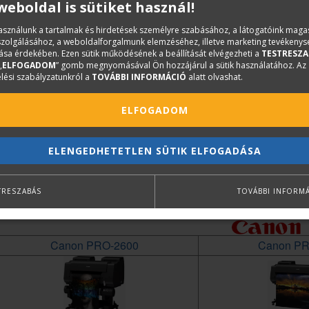
 weboldal is sütiket használ!
5
5
5
használunk a tartalmak és hirdetések személyre szabásához, a látogatóink mag
iszolgálásához, a weboldalforgalmunk elemzéséhez, illetve marketing tevékeny
130 és 300 ml
130 és 300 ml
55 ml
130 é
sa érdekében. Ezen sütik működésének a beállítását elvégezheti a
TESTRESZA
„
ELFOGADOM
” gomb megnyomásával Ön hozzájárul a sütik használatához. Az
610 mm
610 mm
914 mm
91
lési szabályzatunkról a
TOVÁBBI INFORMÁCIÓ
alatt olvashat.
A1 / 24 inch
A1 / 24 inch
A0 / 36 inch
A0 / 
ELFOGADOM
ELENGEDHETETLEN SÜTIK ELFOGADÁSA
TRESZABÁS
TOVÁBBI INFORM
Canon PRO-2600
Canon PR