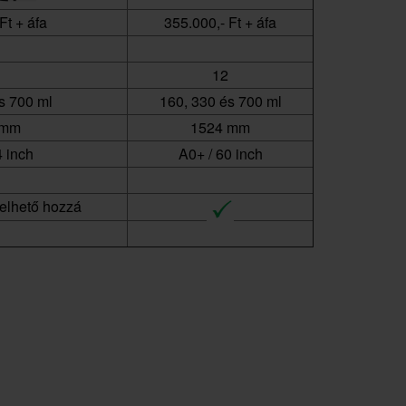
Ft + áfa
355.000,- Ft + áfa
12
s 700 ml
160, 330 és 700 ml
 mm
1524 mm
4 inch
A0+ / 60 inch
elhető hozzá