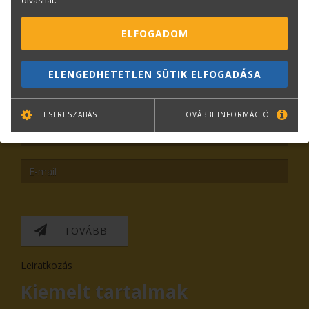
olvashat.
ELFOGADOM
KAPCSOLAT
ONLINE SHOP
RENDEZVÉNYEK
ELENGEDHETETLEN SÜTIK ELFOGADÁSA
Hírlevél feliratkozás
TESTRESZABÁS
TOVÁBBI INFORMÁCIÓ
TOVÁBB
Leiratkozás
Kiemelt tartalmak