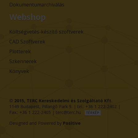
Dokumentumarchiválás
Webshop
Költségvetés-készítő szoftverek
CAD Szoftverek
Plotterek
Szkennerek
Könyvek
© 2015,
TERC Kereskedelmi és Szolgáltató Kft.
1149
Budapest
,
Pillangó Park 9
. | tel.:
+36 1 222-2402
|
Fax.:
+36 1 222-2405
|
terc@terc.hu
TÉRKÉP
Designed and Powered by
Positive