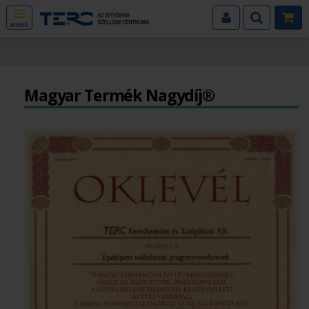
MENÜ
Magyar Termék Nagydíj®