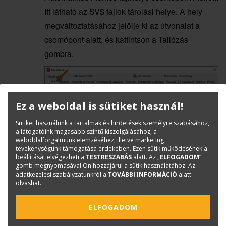
Itt látható az SV$ fájlok tárolási helye. A hely
megváltoztatásához jelölje ki az útvonalat a
csomópont alatt, és kattintson a Tallózás
gombra.
Ez a weboldal is sütiket használ!
Sütiket használunk a tartalmak és hirdetések személyre szabásához,
Kattintson a Megnyitás és mentés fülre.
a látogatóink magasabb szintű kiszolgálásához, a
weboldalforgalmunk elemzéséhez, illetve marketing
tevékenységünk támogatása érdekében. Ezen sütik működésének a
beállítását elvégezheti a
TESTRESZABÁS
alatt. Az „
ELFOGADOM
”
A Fájlok biztonsági beállításai szakaszban
gomb megnyomásával Ön hozzájárul a sütik használatához. Az
ellenőrizze, hogy be van-e jelölve az
adatkezelési szabályzatunkról a
TOVÁBBI INFORMÁCIÓ
alatt
olvashat.
Automatikus mentés és a Biztonsági másolat
készítése minden mentésnél jelölőnégyzet.
ELFOGADOM