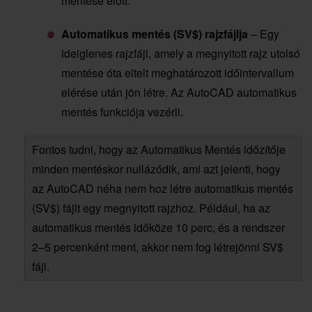
mentése előtt.
Automatikus mentés (SV$) rajzfájlja
– Egy
ideiglenes rajzfájl, amely a megnyitott rajz utolsó
mentése óta eltelt meghatározott időintervallum
elérése után jön létre. Az AutoCAD automatikus
mentés funkciója vezérli.
Fontos tudni, hogy az Automatikus Mentés időzítője
minden mentéskor nullázódik, ami azt jelenti, hogy
az AutoCAD néha nem hoz létre automatikus mentés
(SV$) fájlt egy megnyitott rajzhoz. Például, ha az
automatikus mentés időköze 10 perc, és a rendszer
2–5 percenként ment, akkor nem fog létrejönni SV$
fájl.