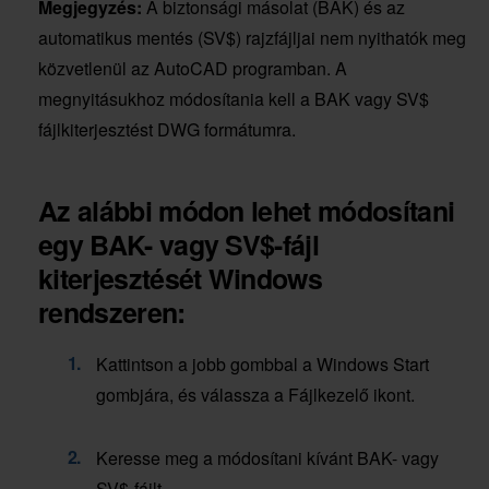
Megjegyzés:
A biztonsági másolat (BAK) és az
automatikus mentés (SV$) rajzfájljai nem nyithatók meg
közvetlenül az AutoCAD programban. A
megnyitásukhoz módosítania kell a BAK vagy SV$
fájlkiterjesztést DWG formátumra.
Az alábbi módon lehet módosítani
egy BAK- vagy SV$-fájl
kiterjesztését Windows
rendszeren:
Kattintson a jobb gombbal a Windows Start
gombjára, és válassza a Fájlkezelő ikont.
Keresse meg a módosítani kívánt BAK- vagy
SV$-fájlt.