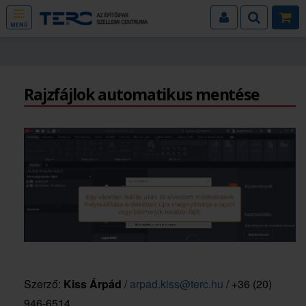
MENÜ
Rajzfájlok automatikus mentése
Szerző:
Kiss Árpád
/
arpad.kiss@terc.hu
/ +36 (20)
946-6514