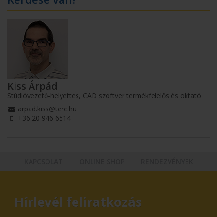
Kiss Árpád
Stúdióvezető-helyettes, CAD szoftver termékfelelős és oktató
arpad.kiss@terc.hu
+36 20 946 6514
KAPCSOLAT
ONLINE SHOP
RENDEZVÉNYEK
Hírlevél feliratkozás