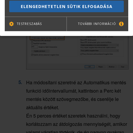
ELENGEDHETETLEN SÜTIK ELFOGADÁSA
TESTRESZABÁS
TOVÁBBI INFORMÁCIÓ
Ha módosítani szeretné az Automatikus mentés
funkció időintervallumát, kattintson a Perc két
mentés között szövegmezőbe, és cserélje le
aktuális értéket.
Én 5 perces értéket szeretek használni, hogy
korlátozzam az átdolgozás mennyiségét, amikor
valami váratlan történik, de én nagyon gyakran