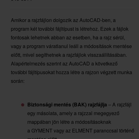
Amikor a rajzfájlon dolgozik az AutoCAD-ben, a
program két további fájltípust is létrehoz. Ezek a fájlok
fontosak lehetnek abban az esetben, ha a rajz sérül,
vagy a program váratlanul leáll a módosítások mentése
előtt, mivel segíthetnek a rajzfájlok visszaállításában.
Alapértelmezés szerint az AutoCAD a következő
további fájltípusokat hozza létre a rajzon végzett munka
során:
Biztonsági mentés (BAK) rajzfájlja
– A rajzfájl
egy másolata, amely a rajzzal megegyező
mappában jön létre a módosításoknak
a GYMENT vagy az ELMENT paranccsal történő