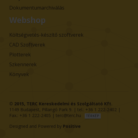
Dokumentumarchiválás
Webshop
Költségvetés-készítő szoftverek
CAD Szoftverek
Plotterek
Szkennerek
Könyvek
© 2015,
TERC Kereskedelmi és Szolgáltató Kft.
1149
Budapest
,
Pillangó Park 9
. | tel.:
+36 1 222-2402
|
Fax.:
+36 1 222-2405
|
terc@terc.hu
TÉRKÉP
Designed and Powered by
Positive