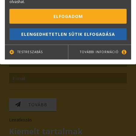
olvashat.
ELFOGADOM
KAPCSOLAT
ONLINE SHOP
RENDEZVÉNYEK
ELENGEDHETETLEN SÜTIK ELFOGADÁSA
Hírlevél feliratkozás
TESTRESZABÁS
TOVÁBBI INFORMÁCIÓ
TOVÁBB
Leiratkozás
Kiemelt tartalmak