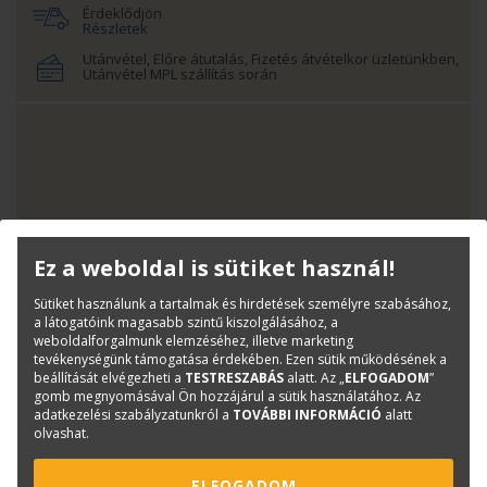
Érdeklődjön
Részletek
Utánvétel, Előre átutalás, Fizetés átvételkor üzletünkben,
Utánvétel MPL szállítás során
Ez a weboldal is sütiket használ!
Sütiket használunk a tartalmak és hirdetések személyre szabásához,
a látogatóink magasabb szintű kiszolgálásához, a
weboldalforgalmunk elemzéséhez, illetve marketing
tevékenységünk támogatása érdekében. Ezen sütik működésének a
DOKUMENTUMOK
beállítását elvégezheti a
TESTRESZABÁS
alatt. Az „
ELFOGADOM
”
gomb megnyomásával Ön hozzájárul a sütik használatához. Az
adatkezelési szabályzatunkról a
TOVÁBBI INFORMÁCIÓ
alatt
olvashat.
6058B-V3-20210411222141.pdf
ELFOGADOM