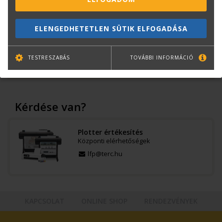
Termékinfó
ELENGEDHETETLEN SÜTIK ELFOGADÁSA
Kategóriák
Grafikai és fotópapírok
170 grammos, fényes
TESTRESZABÁS
TOVÁBBI INFORMÁCIÓ
Cikkszám:
97003329
Márka:
CANON
Kérdése van?
Plotter értékesítés
Központi elérhetőségek
lfp@terc.hu
KAPCSOLAT
ONLINE SHOP
RENDEZVÉNYEK