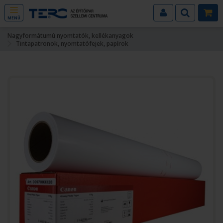
MENÜ
Nagyformátumú nyomtatók, kellékanyagok
Tintapatronok, nyomtatófejek, papírok