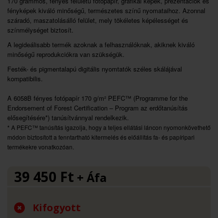
170 grammos, fényes felületű fotópapír, grafikai képek, prezentációk és
fényképek kiváló minőségű, természetes színű nyomataihoz. Azonnal
száradó, maszatolásálló felület, mely tökéletes képélességet és
színmélységet biztosít.
A legideálisabb termék azoknak a felhasználóknak, akiknek kiváló
minőségű reprodukciókra van szükségük.
Festék- és pigmentalapú digitális nyomtatók széles skálájával
kompatibilis.
A 6058B fényes fotópapír 170 g/m² PEFC™ (Programme for the
Endorsement of Forest Certification – Program az erdőtanúsítás
elősegítésére*) tanúsítvánnyal rendelkezik.
* A PEFC™ tanúsítás igazolja, hogy a teljes ellátási láncon nyomonkövethető
módon biztosított a fenntartható kitermelés és előállítás fa- és papíripari
termékekre vonatkozóan.
39 450
Ft
+ Áfa
Kifogyott