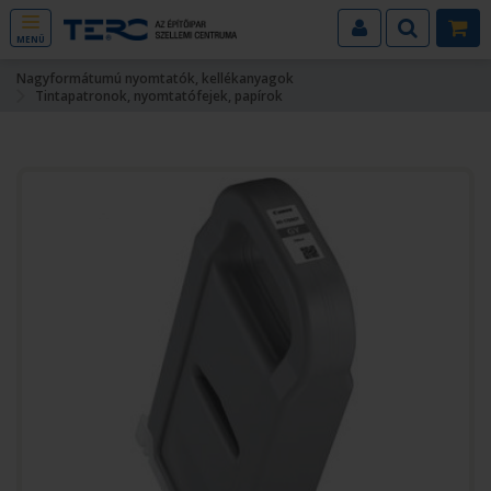
MENÜ
Nagyformátumú nyomtatók, kellékanyagok
Tintapatronok, nyomtatófejek, papírok