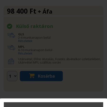
98 400
Ft
+ Áfa
Külső raktáron
GLS
2-4 munkanapon belül
Részletek
MPL
6-10 munkanapon belül
Részletek
Utánvétel, Előre átutalás, Fizetés átvételkor üzletünkben,
Utánvétel MPL szállítás során
Kosárba
Termékinfó