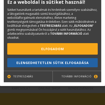
Ez a weboldal is sütiket használ!
Kategóriák
Tintapatronok
Canon tintapatronok
Sütiket használunk a tartalmak és hirdetések személyre szabásához,
a látogatóink magasabb szintű kiszolgálásához, a
Cikkszám:
CF0781C001AA
weboldalforgalmunk elemzéséhez, illetve marketing
Márka:
CANON
tevékenységünk támogatása érdekében. Ezen sütik működésének a
beállítását elvégezheti a
TESTRESZABÁS
alatt. Az „
ELFOGADOM
”
EAN:
4549292049237
gomb megnyomásával Ön hozzájárul a sütik használatához. Az
adatkezelési szabályzatunkról a
TOVÁBBI INFORMÁCIÓ
alatt
olvashat.
Kérdése van?
ELFOGADOM
Plotter értékesítés
Központi elérhetőségek
ELENGEDHETETLEN SÜTIK ELFOGADÁSA
lfp@terc.hu
TESTRESZABÁS
TOVÁBBI INFORMÁCIÓ
KAPCSOLAT
ONLINE SHOP
RENDEZVÉNYEK