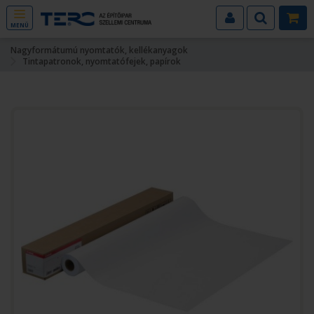
MENÜ
Nagyformátumú nyomtatók, kellékanyagok
Tintapatronok, nyomtatófejek, papírok