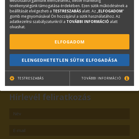
weboldalforgalmunk elemzéséhez, illetve marketing
tevékenységünk támogatása érdekében. Ezen sütik működésének a
Kérdése van?
beállítását elvégezheti a
TESTRESZABÁS
alatt. Az „
ELFOGADOM
”
gomb megnyomásával Ön hozzájárul a sütik használatához. Az
adatkezelési szabályzatunkról a
TOVÁBBI INFORMÁCIÓ
alatt
olvashat.
Plotter értékesítés
Központi elérhetőségek
ELFOGADOM
lfp@terc.hu
ELENGEDHETETLEN SÜTIK ELFOGADÁSA
KAPCSOLAT
ONLINE SHOP
RENDEZVÉNYEK
TESTRESZABÁS
TOVÁBBI INFORMÁCIÓ
Hírlevél feliratkozás