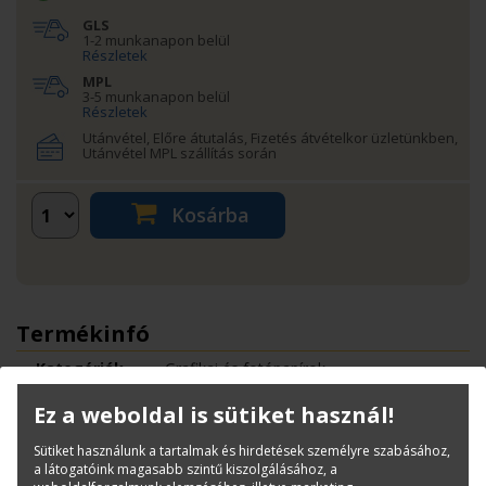
GLS
1-2 munkanapon belül
Részletek
MPL
3-5 munkanapon belül
Részletek
Utánvétel, Előre átutalás, Fizetés átvételkor üzletünkben,
Utánvétel MPL szállítás során
Kosárba
Termékinfó
Kategóriák
Grafikai és fotópapírok
200 grammos, félfényes (satin)
Ez a weboldal is sütiket használ!
Cikkszám:
97003177
Sütiket használunk a tartalmak és hirdetések személyre szabásához,
Márka:
CANON
a látogatóink magasabb szintű kiszolgálásához, a