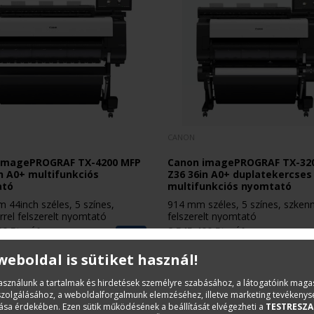
CANON
imagePROGRAF TX-4200 MFP
Canon imagePROGRAF TX-32
n A0+ multifunkciós
Z36 36in A0+ duplatekercses
ató
multifunkciós nyomtató
színes,
914 mm széles, 5 színes, szkenn
rel felszerelt nyomtató
felszerelt nyomtató
00 Ft
2 545 400 Ft
+ Áfa
+ Áfa
 weboldal is sütiket használ!
használunk a tartalmak és hirdetések személyre szabásához, a látogatóink mag
iszolgálásához, a weboldalforgalmunk elemzéséhez, illetve marketing tevékeny
sa érdekében. Ezen sütik működésének a beállítását elvégezheti a
TESTRESZA