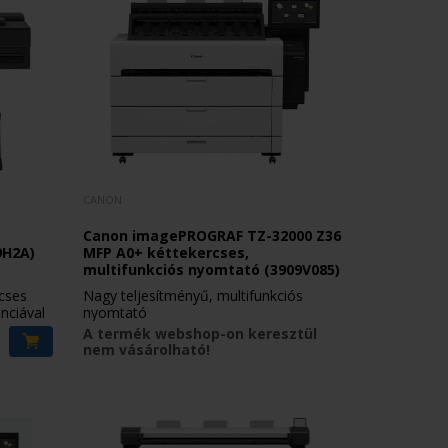
CANON
Canon imagePROGRAF TZ-32000 Z36
9H2A)
MFP A0+ kéttekercses,
multifunkciós nyomtató (3909V085)
rcses
Nagy teljesítményű, multifunkciós
nciával
nyomtató
A termék webshop-on keresztül
nem vásárolható!