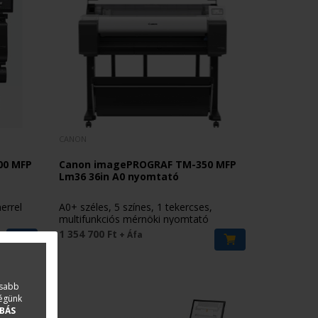
CANON
00 MFP
Canon imagePROGRAF TM-350 MFP
Lm36 36in A0 nyomtató
errel
A0+ széles, 5 színes, 1 tekercses,
multifunkciós mérnöki nyomtató
1 354 700 Ft
+ Áfa
asabb
ségünk
BÁS