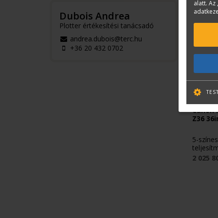
alatt. Az 
adatkeze
Dubois Andrea
Plotter értékesítési tanácsadó
andrea.dubois@terc.hu
+36 20 432 0702
TES
CANON
Canon 
Z36 36
5-színe
teljesít
2 025 8