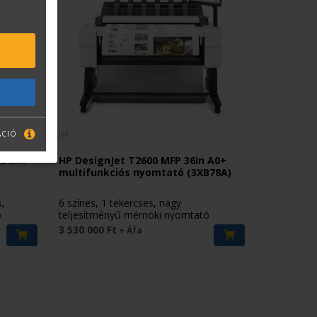
ÁCIÓ
HP
0 MFP
HP DesignJet T2600 MFP 36in A0+
multifunkciós nyomtató (3XB78A)
s,
6 színes, 1 tekercses, nagy
ó
teljesítményű mérnöki nyomtató
3 530 000 Ft
+ Áfa