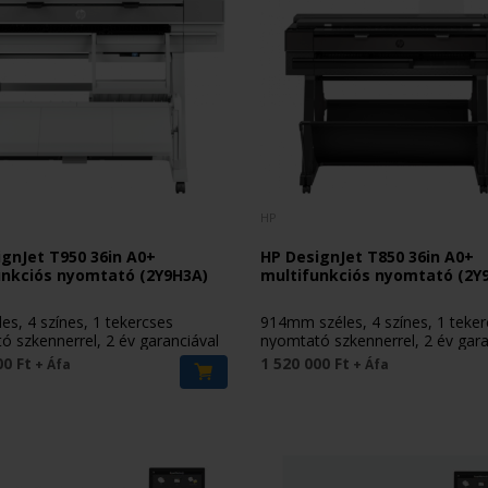
HP
gnJet T950 36in A0+
HP DesignJet T850 36in A0+
unkciós nyomtató (2Y9H3A)
multifunkciós nyomtató (2Y
es, 4 színes, 1 tekercses
914mm széles, 4 színes, 1 teke
 szkennerrel, 2 év garanciával
nyomtató szkennerrel, 2 év gara
00 Ft
1 520 000 Ft
+ Áfa
+ Áfa