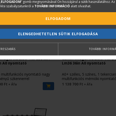
„
ELFOGADOM
” gomb megnyomásával Ön hozzájárul a sütik használatához. Az
lési szabályzatunkról a
TOVÁBBI INFORMÁCIÓ
alatt olvashat.
ELFOGADOM
ELENGEDHETETLEN SÜTIK ELFOGADÁSA
TRESZABÁS
TOVÁBBI INFORM
CANON
imagePROGRAF TM-350 MFP
Canon imagePROGRAF TM-34
in A0 nyomtató
Lm36 36in A0 nyomtató
s multifunkciós nyomtató nagy
A0+ széles, 5 színes, 1 tekercse
ményű szkennerrel
multifunkciós mérnöki nyomtat
00 Ft
1 138 700 Ft
+ Áfa
+ Áfa