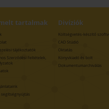
melt tartalmak
Divíziók
k
Költségvetés-készítő szoft
olat
CAD Stúdió
ezelési tájékoztatók
Oktatás
nos Szerződési Feltételek,
Könyvkiadó és bolt
lyzatok
Dokumentumarchiválás
atok
jánlataink
i segítségnyújtás