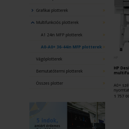
Grafikai plotterek
Multifunkciós plotterek
A1 24in MFP plotterek
A0-A0+ 36-44in MFP plotterek
HP
Vágóplotterek
HP Desi
Bemutatótermi plotterek
multif
Összes plotter
A0+ szél
nyomtató
1 757 0