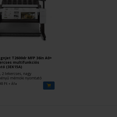
gnJet T2600dr MFP 36in A0+
ercses multifunkciós
tó (3EK15A)
, 2 tekercses, nagy
tményű mérnöki nyomtató
00 Ft
+ Áfa