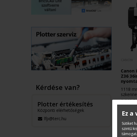
CANON
Canon 
Z36 36i
nyomt
Kérdése van?
1118 mm 44inch széles, 5 
szkenner
2 260 5
Plotter értékesítés
Központi elérhetőségek
Ez a
lfp@terc.hu
Sütiket 
szintű k
támogatá