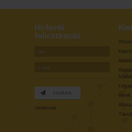
Hírlevél
Kie
feliratkozás
Rólun
Kapcs
Adatk
Általá
Szabá
Cégad
TOVÁBB
Hírek
Állása
Leiratkozás
Távol