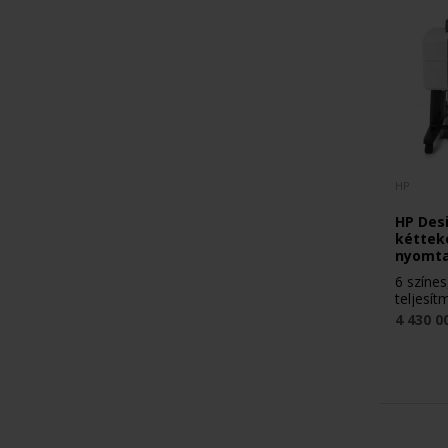
HP
HP Desi
kéttek
nyomta
6 színes
teljesí
4 430 0