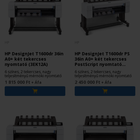
HP
HP
HP DesignJet T1600dr 36in
HP DesignJet T1600dr PS
A0+ két tekercses
36in A0+ két tekercses
nyomtató (3EK12A)
PostScript nyomtató
(3EK13A)
6 színes, 2 tekercses, nagy
6 színes, 2 tekercses, nagy
teljesítményű mérnöki nyomtató
teljesítményű mérnöki nyomtató
1 815 000 Ft
2 450 000 Ft
+ Áfa
+ Áfa