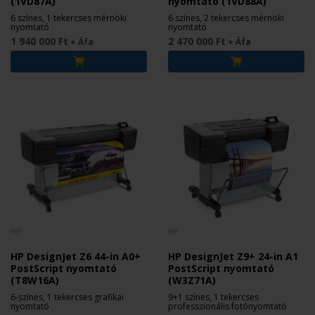
(1VD87A)
nyomtató (1VD88A)
6 színes, 1 tekercses mérnöki
6 színes, 2 tekercses mérnöki
nyomtató
nyomtató
1 940 000 Ft
2 470 000 Ft
+ Áfa
+ Áfa
HP
HP
HP DesignJet Z6 44-in A0+
HP DesignJet Z9+ 24-in A1
PostScript nyomtató
PostScript nyomtató
(T8W16A)
(W3Z71A)
6-színes, 1 tekercses grafikai
9+1 színes, 1 tekercses
nyomtató
professzionális fotónyomtató