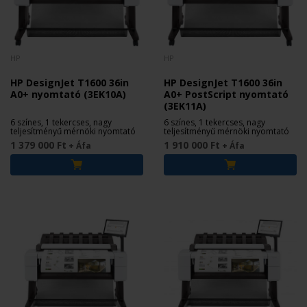
HP
HP
HP DesignJet T1600 36in
HP DesignJet T1600 36in
A0+ nyomtató (3EK10A)
A0+ PostScript nyomtató
(3EK11A)
6 színes, 1 tekercses, nagy
6 színes, 1 tekercses, nagy
teljesítményű mérnöki nyomtató
teljesítményű mérnöki nyomtató
1 379 000 Ft
1 910 000 Ft
+ Áfa
+ Áfa