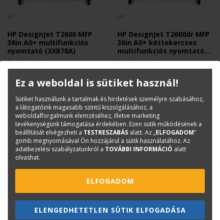
HP
HP
HP DesignJet T2600 MFP
HP DesignJet T2600dr MFP
36in A0+ multifunkciós
36in A0+ kéttekercses
nyomtató (3XB78A)
multifunkciós nyomtató
(3EK15A)
6 színes, 1 tekercses, nagy
6 színes, 2 tekercses, nagy
teljesítményű mérnöki nyomtató
teljesítményű mérnöki nyomtató
3 530 000 Ft
4 430 000 Ft
+ Áfa
+ Áfa
Ez a weboldal is sütiket használ!
Sütiket használunk a tartalmak és hirdetések személyre szabásához,
a látogatóink magasabb szintű kiszolgálásához, a
weboldalforgalmunk elemzéséhez, illetve marketing
tevékenységünk támogatása érdekében. Ezen sütik működésének a
beállítását elvégezheti a
TESTRESZABÁS
alatt. Az „
ELFOGADOM
”
gomb megnyomásával Ön hozzájárul a sütik használatához. Az
adatkezelési szabályzatunkról a
TOVÁBBI INFORMÁCIÓ
alatt
olvashat.
ELFOGADOM
ELENGEDHETETLEN SÜTIK ELFOGADÁSA
HP
HP