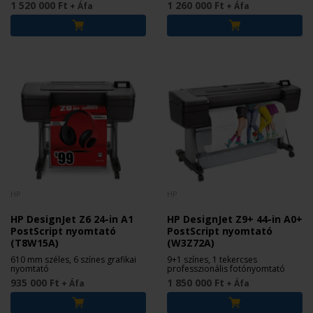
1 520 000 Ft
1 260 000 Ft
+ Áfa
+ Áfa
HP
HP
HP DesignJet Z6 24-in A1
HP DesignJet Z9+ 44-in A0+
PostScript nyomtató
PostScript nyomtató
(T8W15A)
(W3Z72A)
610 mm széles, 6 színes grafikai
9+1 színes, 1 tekercses
nyomtató
professzionális fotónyomtató
935 000 Ft
1 850 000 Ft
+ Áfa
+ Áfa