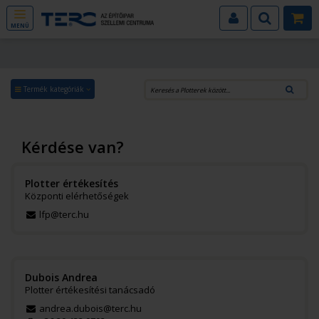
MENÜ
Termék kategóriák
Kérdése van?
Plotter értékesítés
Központi elérhetőségek
lfp@terc.hu
Dubois Andrea
Plotter értékesítési tanácsadó
andrea.dubois@terc.hu