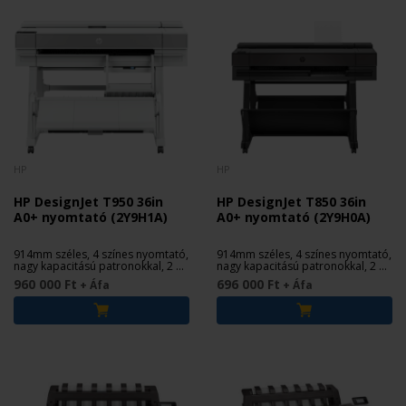
HP
HP
HP DesignJet T950 36in
HP DesignJet T850 36in
A0+ nyomtató (2Y9H1A)
A0+ nyomtató (2Y9H0A)
914mm széles, 4 színes nyomtató,
914mm széles, 4 színes nyomtató,
nagy kapacitású patronokkal, 2 év
nagy kapacitású patronokkal, 2 év
garanciával
garanciával
960 000 Ft
696 000 Ft
+ Áfa
+ Áfa