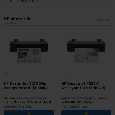
+36 20 432 0702
HP plotterek
Rendezés
- 26 találat
HP
HP
HP DesignJet T250 24in
HP DesignJet T230 24in
A1+ nyomtató (5HB06D)
A1+ nyomtató (5HB07D)
610mm (A1+) széles, 4 színes
Raktárról! 610 mm (A1+) széles, 4
mérnöki plotter 2 év garanciával
színes mérnöki plotter
225 000 Ft
210 000 Ft
+ Áfa
+ Áfa