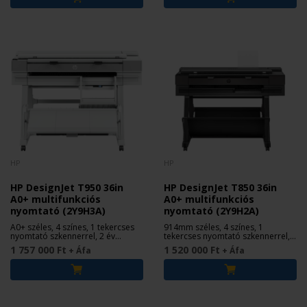
HP
HP
HP DesignJet T950 36in
HP DesignJet T850 36in
A0+ multifunkciós
A0+ multifunkciós
nyomtató (2Y9H3A)
nyomtató (2Y9H2A)
A0+ széles, 4 színes, 1 tekercses
914mm széles, 4 színes, 1
nyomtató szkennerrel, 2 év
tekercses nyomtató szkennerrel, 2
garanciával
év garanciával
1 757 000 Ft
1 520 000 Ft
+ Áfa
+ Áfa