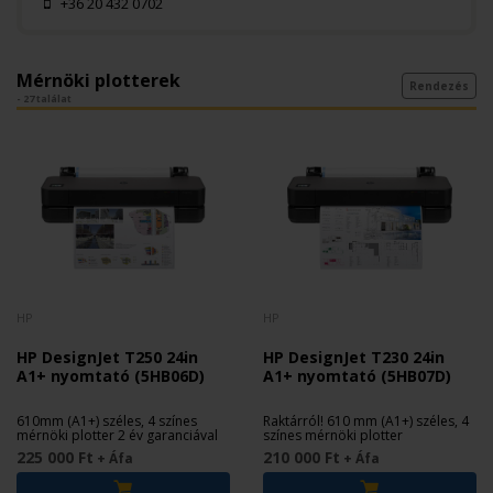
+36 20 432 0702
Mérnöki plotterek
Rendezés
- 27 találat
HP
HP
HP DesignJet T250 24in
HP DesignJet T230 24in
A1+ nyomtató (5HB06D)
A1+ nyomtató (5HB07D)
610mm (A1+) széles, 4 színes
Raktárról! 610 mm (A1+) széles, 4
mérnöki plotter 2 év garanciával
színes mérnöki plotter
225 000 Ft
210 000 Ft
+ Áfa
+ Áfa