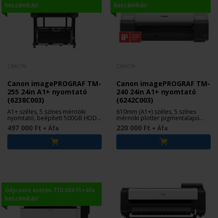
beszámítás!
beszámítás!
CANON
CANON
Canon imagePROGRAF TM-
Canon imagePROGRAF TM-
255 24in A1+ nyomtató
240 24in A1+ nyomtató
(6238C003)
(6242C003)
A1+ széles, 5 színes mérnöki
610mm (A1+) széles, 5 színes
nyomtató, beépített 500GB HDD-
mérnöki plotter pigmentalapú
vel
tintával
497 000 Ft
220 000 Ft
+ Áfa
+ Áfa
Gépcsere esetén 710.000 Ft+áfa
beszámítás!