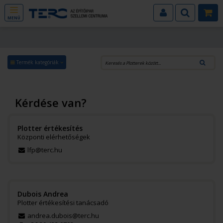
MENÜ
Termék kategóriák
Kérdése van?
Plotter értékesítés
Központi elérhetőségek
lfp@terc.hu
Dubois Andrea
Plotter értékesítési tanácsadó
andrea.dubois@terc.hu