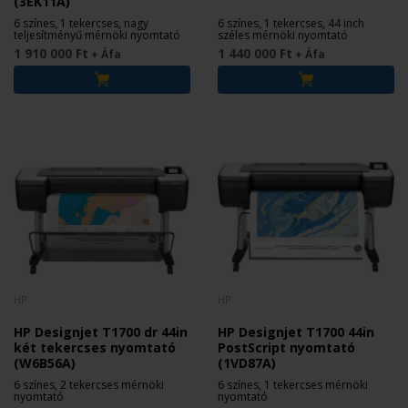
(3EK11A)
6 színes, 1 tekercses, nagy
6 színes, 1 tekercses, 44 inch
teljesítményű mérnöki nyomtató
széles mérnöki nyomtató
1 910 000 Ft
1 440 000 Ft
+ Áfa
+ Áfa
HP
HP
HP Designjet T1700 dr 44in
HP Designjet T1700 44in
két tekercses nyomtató
PostScript nyomtató
(W6B56A)
(1VD87A)
6 színes, 2 tekercses mérnöki
6 színes, 1 tekercses mérnöki
nyomtató
nyomtató