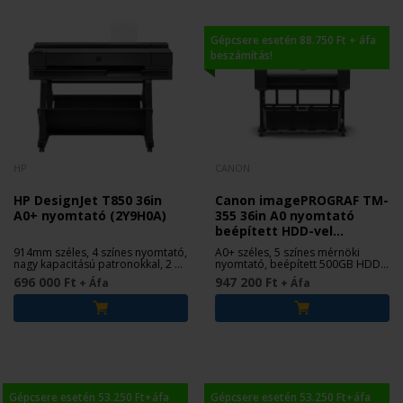
Gépcsere esetén 88.750 Ft + áfa
beszámítás!
HP
CANON
HP DesignJet T850 36in
Canon imagePROGRAF TM-
A0+ nyomtató (2Y9H0A)
355 36in A0 nyomtató
beépített HDD-vel
(6244C003)
914mm széles, 4 színes nyomtató,
A0+ széles, 5 színes mérnöki
nagy kapacitású patronokkal, 2 év
nyomtató, beépített 500GB HDD-
garanciával
vel
696 000 Ft
947 200 Ft
+ Áfa
+ Áfa
Gépcsere esetén 53.250 Ft+áfa
Gépcsere esetén 53.250 Ft+áfa