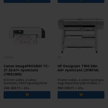
CANON
HP
Canon imagePROGRAF TC-
HP DesignJet T950 36in
21 24 A1+ nyomtató
A0+ nyomtató (2Y9H1A)
(7055c003)
610 mm széles, 4 színes
914mm széles, 4 színes nyomtató,
nyomtató, A4/A3 lapadagolóval
nagy kapacitású patronokkal, 2 év
garanciával
246 400 Ft
960 000 Ft
+ Áfa
+ Áfa