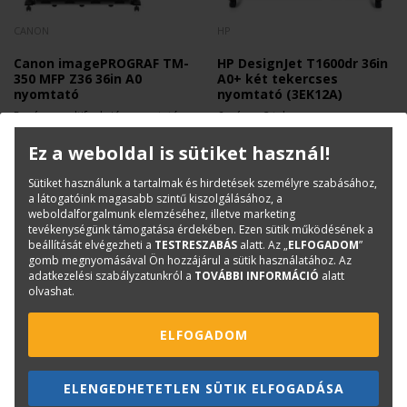
CANON
HP
Canon imagePROGRAF TM-
HP DesignJet T1600dr 36in
350 MFP Z36 36in A0
A0+ két tekercses
nyomtató
nyomtató (3EK12A)
5-színes multifunkciós nyomtató
6 színes, 2 tekercses, nagy
nagy teljesítményű szkennerrel
teljesítményű mérnöki nyomtató
2 025 800 Ft
1 815 000 Ft
+ Áfa
+ Áfa
Ez a weboldal is sütiket használ!
Sütiket használunk a tartalmak és hirdetések személyre szabásához,
a látogatóink magasabb szintű kiszolgálásához, a
weboldalforgalmunk elemzéséhez, illetve marketing
tevékenységünk támogatása érdekében. Ezen sütik működésének a
beállítását elvégezheti a
TESTRESZABÁS
alatt. Az „
ELFOGADOM
”
gomb megnyomásával Ön hozzájárul a sütik használatához. Az
adatkezelési szabályzatunkról a
TOVÁBBI INFORMÁCIÓ
alatt
olvashat.
ELFOGADOM
ELENGEDHETETLEN SÜTIK ELFOGADÁSA
HP
HP