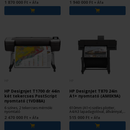
1 870 000 Ft
1 940 000 Ft
+ Áfa
+ Áfa
HP
HP
HP Designjet T1700 dr 44in
HP DesignJet T870 24in
két tekercses PostScript
A1+ nyomtató (AM0X9A)
nyomtató (1VD88A)
6 színes, 2 tekercses mérnöki
610mm (A1+) széles plotter,
nyomtató
A4/A3 lapadagolóval, állvánnyal,
nagy kapacitású patronokkal, 2 év
2 470 000 Ft
515 000 Ft
+ Áfa
+ Áfa
garanciával