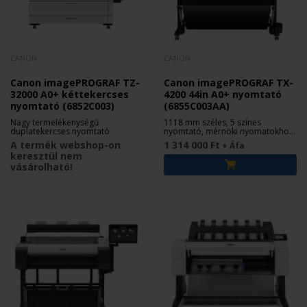
CANON
CANON
Canon imagePROGRAF TZ-
Canon imagePROGRAF TX-
32000 A0+ kéttekercses
4200 44in A0+ nyomtató
nyomtató (6852C003)
(6855C003AA)
Nagy termelékenységű
1118 mm széles, 5 színes
duplatekercses nyomtató
nyomtató, mérnöki nyomatokhoz,
grafikákhoz
A termék webshop-on
1 314 000 Ft
+ Áfa
keresztül nem
vásárolható!