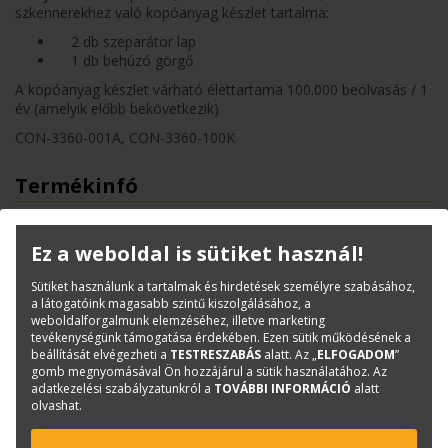
szkennerekhez való kopóanyag készlet tartalma:
2 db szeparátor lap
1 db behúzó görgő
A kopóanyag készlet várható élettartama 100.000 beolvasás / 1
év (amelyik előbb bekövetkezik)
CON-3360-001A, CON-3360-100K
Termékinfó
Kategóriák
Kopó-és tisztítóanyagok
Cikkszám:
CON-3360-100K
Ez a weboldal is sütiket használ!
Márka:
Fujitsu
Sütiket használunk a tartalmak és hirdetések személyre szabásához,
a látogatóink magasabb szintű kiszolgálásához, a
weboldalforgalmunk elemzéséhez, illetve marketing
Kérdése van?
tevékenységünk támogatása érdekében. Ezen sütik működésének a
beállítását elvégezheti a
TESTRESZABÁS
alatt. Az „
ELFOGADOM
”
gomb megnyomásával Ön hozzájárul a sütik használatához. Az
adatkezelési szabályzatunkról a
TOVÁBBI INFORMÁCIÓ
alatt
Bajkó Csaba
olvashat.
Szkenner értékesítési tanácsadó
csaba.bajko@terc.hu