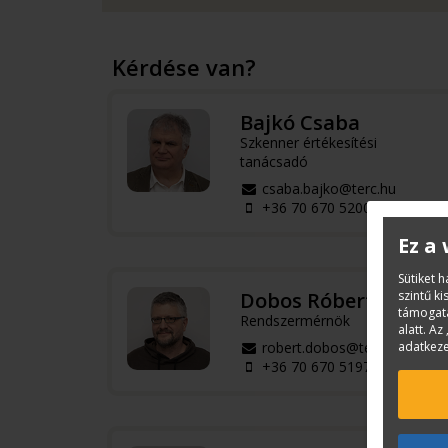
Kérdése van?
Bajkó Csaba
Szkenner értékesítési
tanácsadó
csaba.bajko@terc.hu
+36 70 670 5200
Ez a
Sütiket 
szintű k
Dobos Róbert
támogatá
Rendszermérnök
alatt. Az 
adatkeze
robert.dobos@terc.hu
+36 70 670 5197