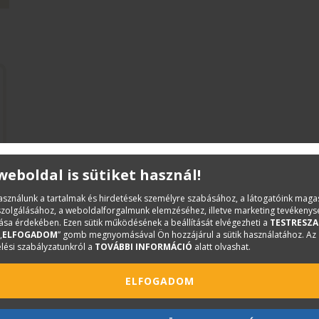
 weboldal is sütiket használ!
használunk a tartalmak és hirdetések személyre szabásához, a látogatóink mag
iszolgálásához, a weboldalforgalmunk elemzéséhez, illetve marketing tevékeny
sa érdekében. Ezen sütik működésének a beállítását elvégezheti a
TESTRESZA
„
ELFOGADOM
” gomb megnyomásával Ön hozzájárul a sütik használatához. Az
lési szabályzatunkról a
TOVÁBBI INFORMÁCIÓ
alatt olvashat.
ELFOGADOM