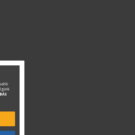
asabb
ségünk
BÁS