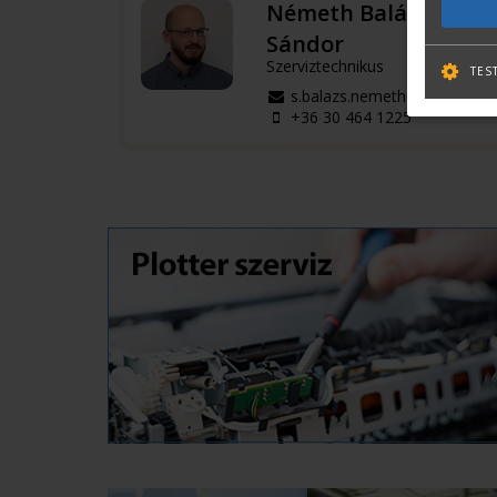
Németh Balázs
Sándor
Szerviztechnikus
TES
s.balazs.nemeth@terc.hu
+36 30 464 1225