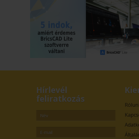
Hírlevél
Kie
feliratkozás
Rólun
Kapcs
Adatk
Általá