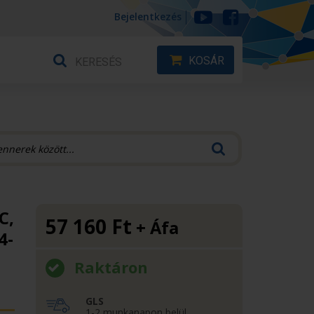
Bejelentkezés
KOSÁR
C,
57 160
Ft
+ Áfa
4-
Raktáron
GLS
1-2 munkanapon belül