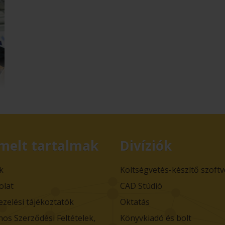
melt tartalmak
Divíziók
k
Költségvetés-készítő szoft
olat
CAD Stúdió
ezelési tájékoztatók
Oktatás
nos Szerződési Feltételek,
Könyvkiadó és bolt