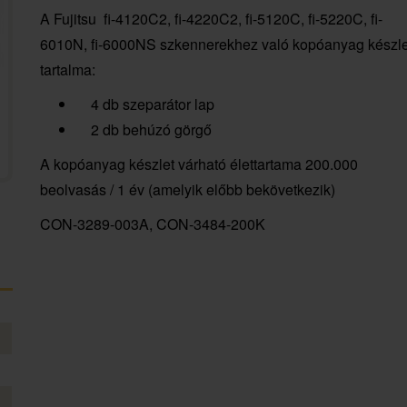
A Fujitsu fi-4120C2, fi-4220C2, fi-5120C, fi-5220C, fi-
6010N, fi-6000NS szkennerekhez való kopóanyag készle
tartalma:
4 db szeparátor lap
2 db behúzó görgő
A kopóanyag készlet várható élettartama 200.000
beolvasás / 1 év (amelyik előbb bekövetkezik)
CON-3289-003A, CON-3484-200K