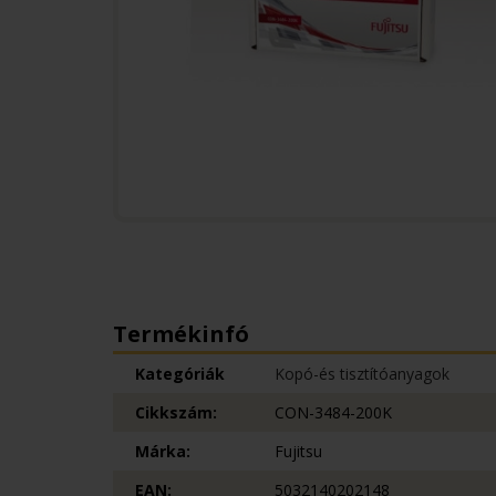
Termékinfó
Kategóriák
Kopó-és tisztítóanyagok
Cikkszám:
CON-3484-200K
Márka:
Fujitsu
EAN:
5032140202148