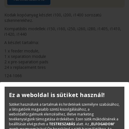
Kodak kopóanyag készlet i100, i200, i1400 sorozatú
szkennerekhez.
Kompatibilis modellek: i150, i160, i250, i260, i280, i1405, i1410,
i1420, i1440
A készlet tartalma:
1 x feeder module,
1 x separation module
2 x pre-separation pads
24 x replacement tires
124-1066
Termékinfó
Ez a weboldal is sütiket használ!
Kategóriák
Kodak
Sütiket használunk a tartalmak és hirdetések személyre szabásához,
Kopó-és tisztítóanyagok
a látogatóink magasabb szintű kiszolgálásához, a
Cikkszám:
1241066
weboldalforgalmunk elemzéséhez, illetve marketing
tevékenységünk támogatása érdekében. Ezen sütik működésének a
Márka:
Kodak
beállítását elvégezheti a
TESTRESZABÁS
alatt. Az „
ELFOGADOM
”
gomb megnyomásával Ön hozzájárul a sütik használatához. Az