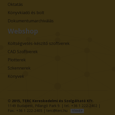
Oktatás
Könyvkiadó és bolt
Dokumentumarchiválás
Webshop
Költségvetés-készítő szoftverek
CAD Szoftverek
Plotterek
Szkennerek
Könyvek
© 2015,
TERC Kereskedelmi és Szolgáltató Kft.
1149
Budapest
,
Pillangó Park 9
. | tel.:
+36 1 222-2402
|
Fax.:
+36 1 222-2405
|
terc@terc.hu
TÉRKÉP