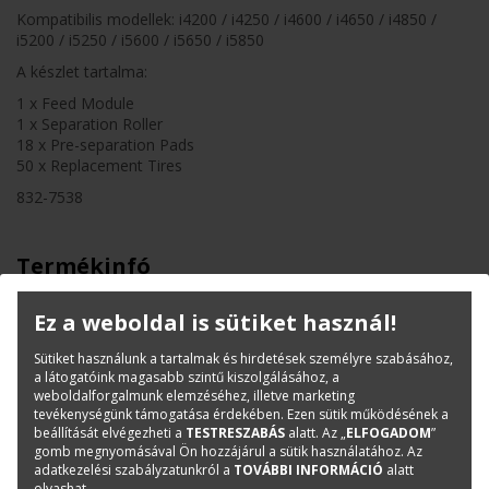
Kompatibilis modellek: i4200 / i4250 / i4600 / i4650 / i4850 /
i5200 / i5250 / i5600 / i5650 / i5850
A készlet tartalma:
1 x Feed Module
1 x Separation Roller
18 x Pre-separation Pads
50 x Replacement Tires
832-7538
Termékinfó
Kategóriák
Kodak
Ez a weboldal is sütiket használ!
Kopó-és tisztítóanyagok
Sütiket használunk a tartalmak és hirdetések személyre szabásához,
Cikkszám:
8327538
a látogatóink magasabb szintű kiszolgálásához, a
Márka:
Kodak
weboldalforgalmunk elemzéséhez, illetve marketing
tevékenységünk támogatása érdekében. Ezen sütik működésének a
beállítását elvégezheti a
TESTRESZABÁS
alatt. Az „
ELFOGADOM
”
gomb megnyomásával Ön hozzájárul a sütik használatához. Az
Kérdése van?
adatkezelési szabályzatunkról a
TOVÁBBI INFORMÁCIÓ
alatt
olvashat.