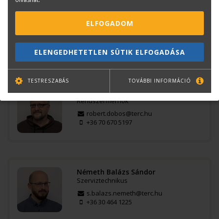
Bajkó Csaba
Szkenner értékesítési tanácsadó
ELFOGADOM
csaba.bajko@terc.hu
+36 70 670 5200
ELENGEDHETETLEN SÜTIK ELFOGADÁSA
TESTRESZABÁS
TOVÁBBI INFORMÁCIÓ
Dobos Róbert
Rendszermérnök
robert.dobos@terc.hu
+36 70 670 5197
Németh Balázs Sándor
Szerviztechnikus
s.balazs.nemeth@terc.hu
+36 30 464 1225