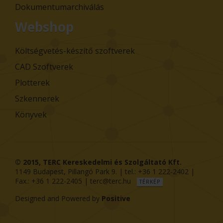
Dokumentumarchiválás
Webshop
Költségvetés-készítő szoftverek
CAD Szoftverek
Plotterek
Szkennerek
Könyvek
© 2015,
TERC Kereskedelmi és Szolgáltató Kft.
1149
Budapest
,
Pillangó Park 9
. | tel.:
+36 1 222-2402
|
Fax.:
+36 1 222-2405
|
terc@terc.hu
TÉRKÉP
Designed and Powered by
Positive