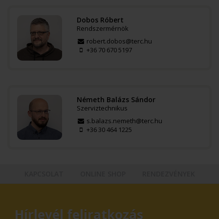
Dobos Róbert
Rendszermérnök
robert.dobos@terc.hu
+36 70 670 5197
Németh Balázs Sándor
Szerviztechnikus
s.balazs.nemeth@terc.hu
+36 30 464 1225
KAPCSOLAT
ONLINE SHOP
RENDEZVÉNYEK
Hírlevél feliratkozás