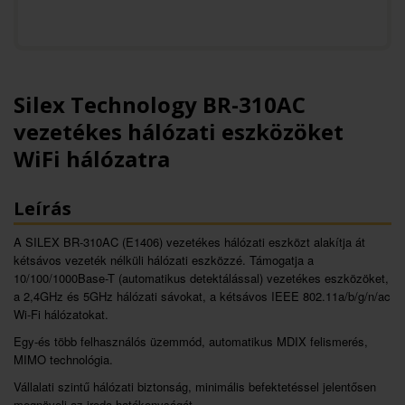
Silex Technology BR-310AC
vezetékes hálózati eszközöket
WiFi hálózatra
Leírás
A SILEX BR-310AC (E1406) vezetékes hálózati eszközt alakítja át
kétsávos vezeték nélküli hálózati eszközzé. Támogatja a
10/100/1000Base-T (automatikus detektálással) vezetékes eszközöket,
a 2,4GHz és 5GHz hálózati sávokat, a kétsávos IEEE 802.11a/b/g/n/ac
Wi-Fi hálózatokat.
Egy-és több felhasználós üzemmód, automatikus MDIX felismerés,
MIMO technológia.
Vállalati szintű hálózati biztonság, minimális befektetéssel jelentősen
megnöveli az iroda hatékonyságát.