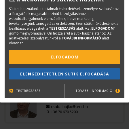
Sütiket használunk a tartalmak és hirdetések személyre szabásához,
Termékinfó
a látogatóink magasabb szintű kiszolgálásához, a
weboldalforgalmunk elemzéséhez, illetve marketing
Kategóriák
Hálózati eszközök
tevékenységünk támogatása érdekében. Ezen sütik működésének a
beállítását elvégezheti a
TESTRESZABÁS
alatt. Az „
ELFOGADOM
”
Márka szerint
gomb megnyomásával Ön hozzájárul a sütik használatához. Az
SILEX
adatkezelési szabályzatunkról a
TOVÁBBI INFORMÁCIÓ
alatt
olvashat.
Cikkszám:
E1406
Márka:
SILEX
ELFOGADOM
EAN:
4944406005435
ELENGEDHETETLEN SÜTIK ELFOGADÁSA
Kérdése van?
TESTRESZABÁS
TOVÁBBI INFORMÁCIÓ
Bajkó Csaba
Szkenner értékesítési tanácsadó
csaba.bajko@terc.hu
+36 70 670 5200