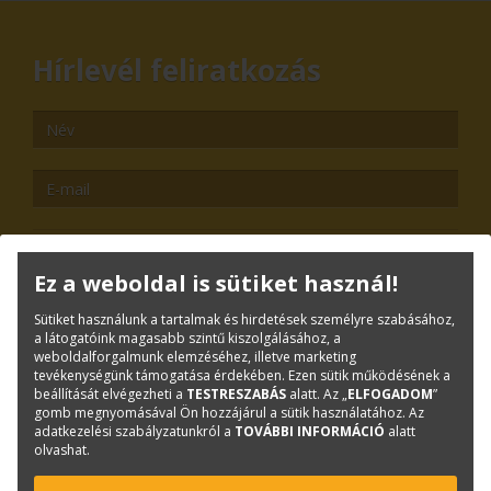
Hírlevél feliratkozás
Ez a weboldal is sütiket használ!
TOVÁBB
Sütiket használunk a tartalmak és hirdetések személyre szabásához,
Leiratkozás
a látogatóink magasabb szintű kiszolgálásához, a
weboldalforgalmunk elemzéséhez, illetve marketing
Kiemelt tartalmak
tevékenységünk támogatása érdekében. Ezen sütik működésének a
beállítását elvégezheti a
TESTRESZABÁS
alatt. Az „
ELFOGADOM
”
gomb megnyomásával Ön hozzájárul a sütik használatához. Az
Rólunk
adatkezelési szabályzatunkról a
TOVÁBBI INFORMÁCIÓ
alatt
olvashat.
Kapcsolat