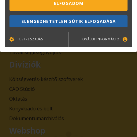
Adatkezelési tájékoztatók
ELFOGADOM
Általános Szerződési Feltételek, Szabályzatok
ELENGEDHETETLEN SÜTIK ELFOGADÁSA
Cégadatok
Hírek
TESTRESZABÁS
TOVÁBBI INFORMÁCIÓ
Állásajánlataink
Távoli segítségnyújtás
Divíziók
Költségvetés-készítő szoftverek
CAD Stúdió
Oktatás
Könyvkiadó és bolt
Dokumentumarchiválás
Webshop