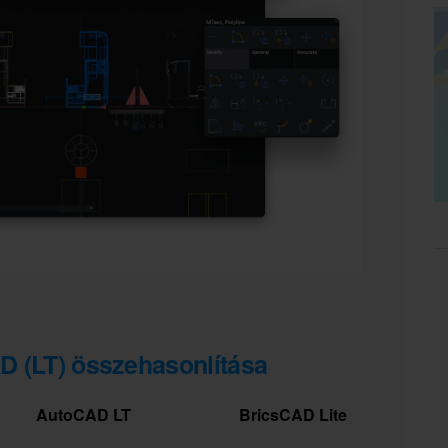
D (LT) összehasonlítása
AutoCAD LT
BricsCAD Lite