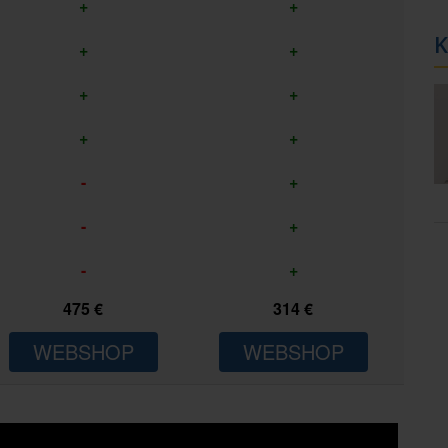
+
+
K
+
+
+
+
+
+
-
+
-
+
-
+
475 €
314 €
WEBSHOP
WEBSHOP