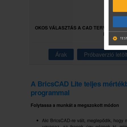
OKOS VÁLASZTÁS A CAD TERVEZÉSHEZ:
PARANCS
TES
Árak
Próbaverzió letöl
A BricsCAD Lite teljes mérté
programmal
Folytassa a munkát a megszokott módon
Aki BricsCAD-re vált, meglepődik, hogy m
ugyanaz, az ikonok úgy néznek ki, mi