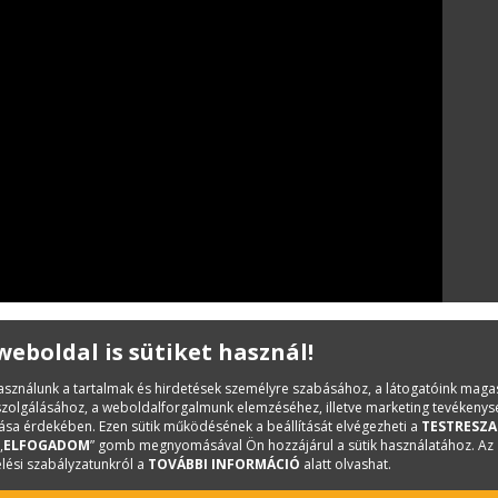
 weboldal is sütiket használ!
használunk a tartalmak és hirdetések személyre szabásához, a látogatóink mag
iszolgálásához, a weboldalforgalmunk elemzéséhez, illetve marketing tevékeny
sa érdekében. Ezen sütik működésének a beállítását elvégezheti a
TESTRESZA
„
ELFOGADOM
” gomb megnyomásával Ön hozzájárul a sütik használatához. Az
lési szabályzatunkról a
TOVÁBBI INFORMÁCIÓ
alatt olvashat.