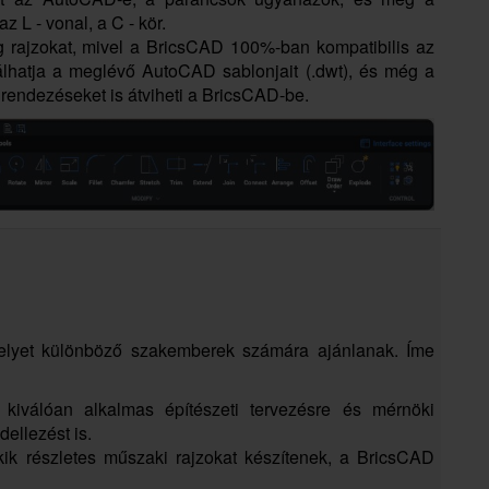
 L - vonal, a C - kör.
wg rajzokat, mivel a BricsCAD 100%-ban kompatibilis az
álhatja a meglévő AutoCAD sablonjait (.dwt), és még a
elrendezéseket is átviheti a BricsCAD-be.
elyet különböző szakemberek számára ajánlanak. Íme
kiválóan alkalmas építészeti tervezésre és mérnöki
ellezést is.
ik részletes műszaki rajzokat készítenek, a BricsCAD