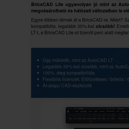
BricsCAD Lite ugyanolyan jó mint az
Auto
megvásárolható és hálózati változatban is el
Egyre többen térnek át a BricsCAD-re. Miért? 
kompatibilis, legalább 30%-kal
olcsóbb!
Emell
LT-t, a BricsCAD Lite-ot tizenöt perc alatt megtan
Úgy működik, mint az AutoCAD LT
Legalább 30%-kal olcsóbb, mint az Auto
100% .dwg kompatibilitás
Flexibilis licencek: Előfizetéses / örökös / 
AI-alapú CAD-eszközök