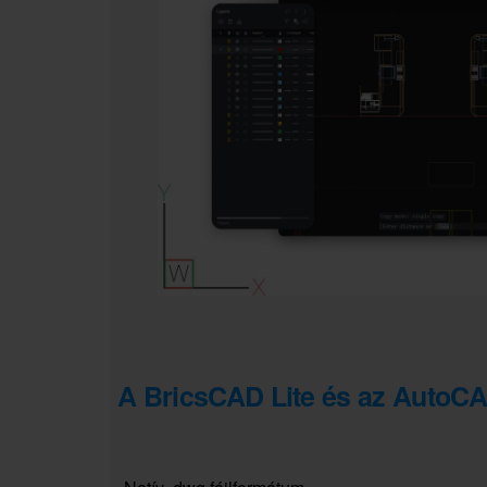
A BricsCAD Lite és az AutoCA