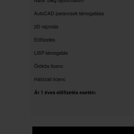
Natív .dwg fájlformátum
AutoCAD parancsok támogatása
2D rajzolás
Előfizetés
LISP-támogatás
Örökös licenc
Hálózati licenc
Ár 1 éves előfizetés esetén: