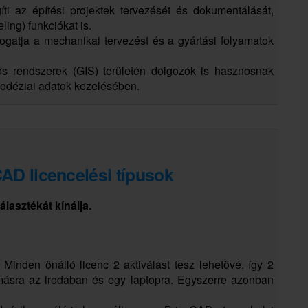
íti az építési projektek tervezését és dokumentálását,
ling) funkciókat is.
gatja a mechanikai tervezést és a gyártási folyamatok
ciós rendszerek (GIS) területén dolgozók is hasznosnak
eodéziai adatok kezelésében.
CAD licencelési típusok
lasztékát kínálja.
 Minden önálló licenc 2 aktiválást tesz lehetővé, így 2
omásra az irodában és egy laptopra. Egyszerre azonban