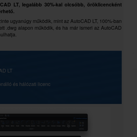
CAD LT
, legalább 30%-kal olcsóbb, öröklicencként
érhető.
Szinte ugyanúgy működik, mint az AutoCAD LT, 100%-ban
ett .dwg alapon működik, és ha már ismeri az AutoCAD
ulhatja.
CAD LT
önálló és hálózati licenc