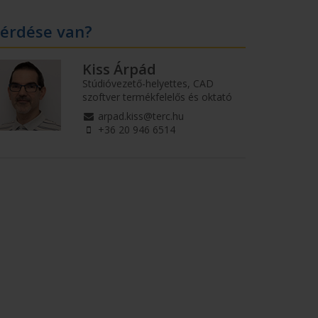
érdése van?
Kiss Árpád
Stúdióvezető-helyettes, CAD
szoftver termékfelelős és oktató
arpad.kiss@terc.hu
+36 20 946 6514