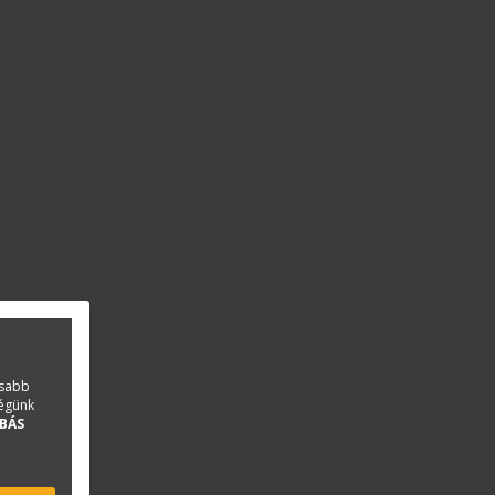
asabb
ségünk
BÁS