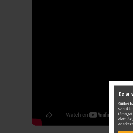
Ez a
Sütiket 
szintű k
támogatá
alatt. Az 
adatkeze