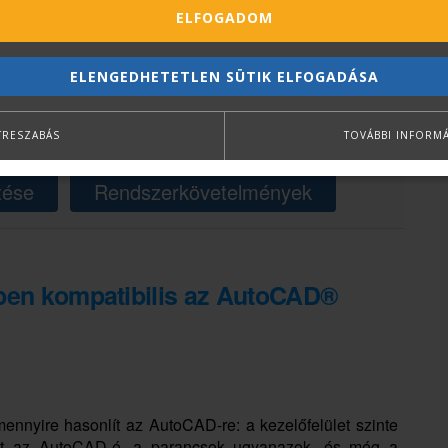
ELFOGADOM
ELENGEDHETETLEN SÜTIK ELFOGADÁSA
 KEDVEZŐ ÁR, DWG KOMPATIBILITÁS, ISMERŐS
OK,
ÖRÖKLICENC
!
TRESZABÁS
TOVÁBBI INFORM
tése
Rendszerkövetelmények
kben kompatibilis az AutoCAD®
ennyire hasonlít az AutoCAD-re: a kezelőfelület szinte
nt az AutoCAD-é, a parancsok ugyanazok, és még a