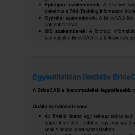
Építőipari szakemberek
: A szoftver seg
beleértve a BIM (Building Information Mode
Gyártási szakemberek
: A BricsCAD támo
optimalizálását.
GIS szakemberek
: A földrajzi informá
találhatják a BricsCAD-et a térképek és g
Egyedülállóan flexibilis Brics
A BricsCAD a licencmodellek legszélesebb vá
Önálló és hálózati licenc
Az
önálló licenc
egy felhasználóra szól.
gépre telepítheti, például egy munkaáll
csak 1 licenc lehet használatban.