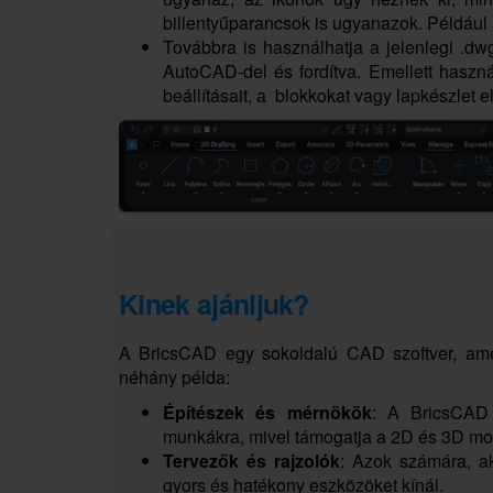
billentyűparancsok is ugyanazok. Például az
Továbbra is használhatja a jelenlegi .d
AutoCAD-del és fordítva. Emellett haszn
beállításait, a blokkokat vagy lapkészlet 
Kinek ajánljuk?
A BricsCAD egy sokoldalú CAD szoftver, am
néhány példa:
Építészek és mérnökök
: A BricsCAD 
munkákra, mivel támogatja a 2D és 3D mod
Tervezők és rajzolók
: Azok számára, ak
gyors és hatékony eszközöket kínál.