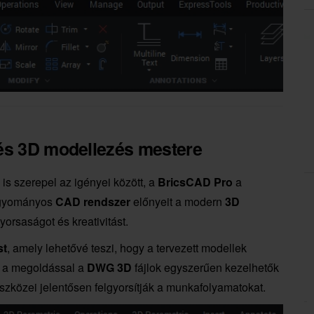
 és 3D modellezés mestere
is szerepel az igényei között, a
BricsCAD Pro
a
hagyományos
CAD rendszer
előnyeit a modern
3D
yorsaságot és kreativitást.
st
, amely lehetővé teszi, hogy a tervezett modellek
l a megoldással a
DWG 3D
fájlok egyszerűen kezelhetők
eszközei jelentősen felgyorsítják a munkafolyamatokat.