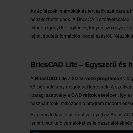
Az építészek, mérnökök és tervezők számára a 
nélkülözhetetlenek. A BricsCAD szoftvercsalád 
minden igényt kielégítenek, legyen szó egyszer
fejlett épületinformációs modellezésről. Nézzük 
BricsCAD Lite – Egyszerű és h
A
BricsCAD Lite
a
2D tervező programok
világ
költséghatékony megoldást keresnek. A szoftver
iparági szabvány a
CAD rajzok
esetében. Így a
használhatók, miközben a program modern eszkö
Ez a verzió kiváló alternatívát nyújt az AutoCAD L
ismert munkafolyamatokat és felhasználói élmény