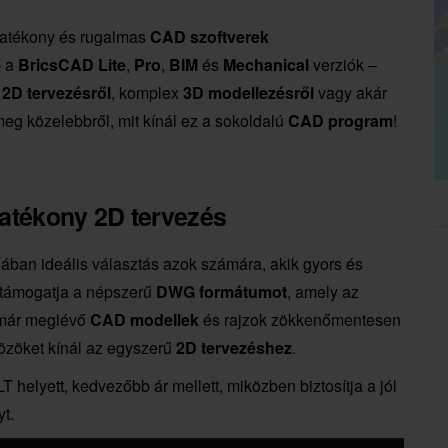
hatékony és rugalmas
CAD szoftverek
– a
BricsCAD Lite
,
Pro
,
BIM
és
Mechanical
verziók –
ű
2D tervezésről
, komplex
3D modellezésről
vagy akár
meg közelebbről, mit kínál ez a sokoldalú
CAD program
!
atékony 2D tervezés
ában ideális választás azok számára, akik gyors és
 támogatja a népszerű
DWG formátumot
, amely az
 már meglévő
CAD modellek
és rajzok zökkenőmentesen
zöket kínál az egyszerű
2D tervezéshez
.
T helyett, kedvezőbb ár mellett, miközben biztosítja a jól
t.