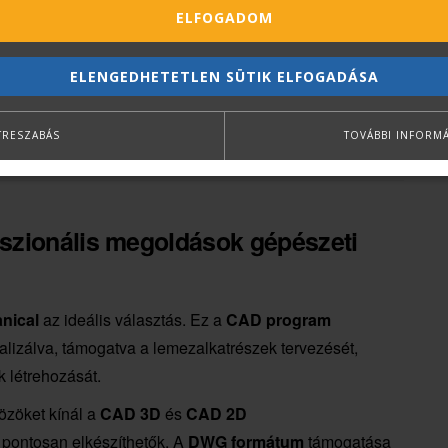
ELFOGADOM
ELENGEDHETETLEN SÜTIK ELFOGADÁSA
TRESZABÁS
TOVÁBBI INFORM
szionális megoldások gépészeti
nical
az ideális választás. Ez a
CAD program
malizálva, támogatva a lemezalkatrészek tervezését,
k létrehozását.
közöket kínál a
CAD 3D
és
CAD 2D
 pontosan elkészíthetők. A
DWG formátum
támogatása