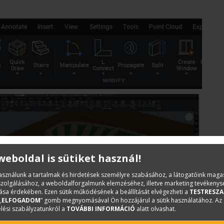
 weboldal is sütiket használ!
használunk a tartalmak és hirdetések személyre szabásához, a látogatóink mag
iszolgálásához, a weboldalforgalmunk elemzéséhez, illetve marketing tevékeny
sa érdekében. Ezen sütik működésének a beállítását elvégezheti a
TESTRESZA
„
ELFOGADOM
” gomb megnyomásával Ön hozzájárul a sütik használatához. Az
lési szabályzatunkról a
TOVÁBBI INFORMÁCIÓ
alatt olvashat.