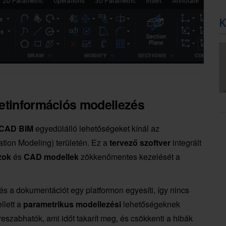
K
etinformációs modellezés
sCAD BIM
egyedülálló lehetőségeket kínál az
ation Modeling) területén. Ez a
tervező szoftver
integrált
zok
és
CAD modellek
zökkenőmentes kezelését a
s a dokumentációt egy platformon egyesíti, így nincs
llett a
parametrikus modellezési
lehetőségeknek
szabhatók, ami időt takarít meg, és csökkenti a hibák