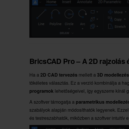
BricsCAD Pro –
A 2D rajzolás
Ha a
2D CAD tervezés
mellett a
3D modellezés
tökéletes választás. Ez a verzió kombinálja a 
programok
lehetőségeivel, így egyszerre kínál g
A szoftver támogatja a
parametrikus modellezé
szabályok alapján módosíthatók legyenek. Ezze
és testreszabhatók, miközben a szoftver intuitív 