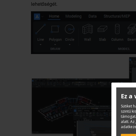
lehetőségét.
Ez a
Sütiket 
szintű k
támogatá
alatt. Az 
adatkeze