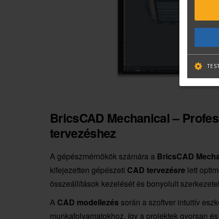
TES
BricsCAD Mechanical – Profes
tervezéshez
A gépészmérnökök számára a
BricsCAD Mecha
kifejezetten gépészeti
CAD tervezésre
lett opti
összeállítások kezelését és bonyolult szerkezete
A
CAD modellezés
során a szoftver intuitív esz
munkafolyamatokhoz, így a projektek gyorsan és