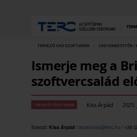
TERM
TERVEZŐ CAD SZOFTVEREK
CAD ISMERTETŐK /
Ismerje meg a Br
szoftvercsalád el
Kiss Árpád
2025. 
TERVEZŐ SZOFTVEREK
Szerző:
Kiss Árpád
/
arpad.kiss@terc.hu
/ +36 (