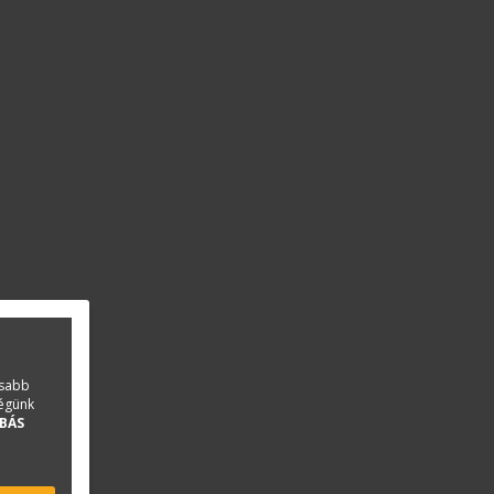
asabb
ségünk
BÁS