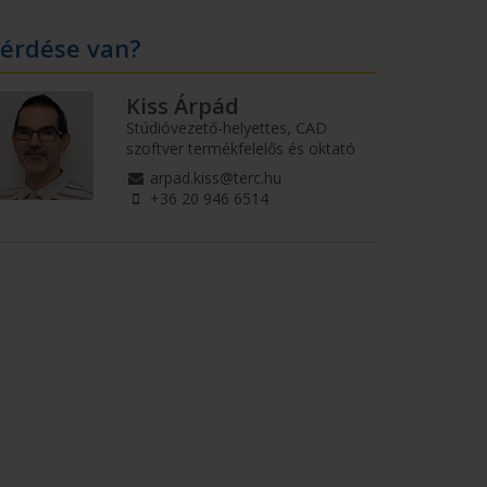
érdése van?
Kiss Árpád
Stúdióvezető-helyettes, CAD
szoftver termékfelelős és oktató
arpad.kiss@terc.hu
+36 20 946 6514