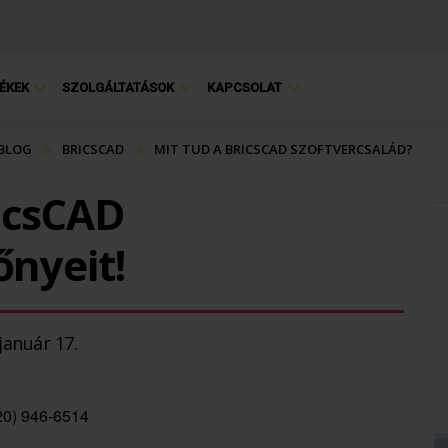
ÉKEK
SZOLGÁLTATÁSOK
KAPCSOLAT
 BLOG
BRICSCAD
MIT TUD A BRICSCAD SZOFTVERCSALÁD?
icsCAD
őnyeit!
január 17.
20) 946-6514