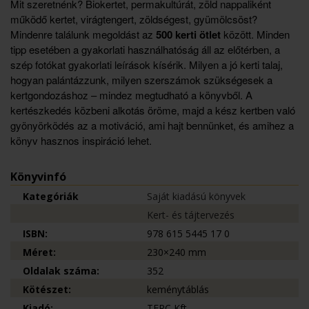
Mit szeretnénk? Biokertet, permakultúrát, zöld nappaliként
működő kertet, virágtengert, zöldségest, gyümölcsöst?
Mindenre találunk megoldást az
500 kerti ötlet
között. Minden
tipp esetében a gyakorlati használhatóság áll az előtérben, a
szép fotókat gyakorlati leírások kísérik. Milyen a jó kerti talaj,
hogyan palántázzunk, milyen szerszámok szükségesek a
kertgondozáshoz – mindez megtudható a könyvből. A
kertészkedés közbeni alkotás öröme, majd a kész kertben való
gyönyörködés az a motiváció, ami hajt bennünket, és amihez a
könyv hasznos inspiráció lehet.
Könyvinfó
Kategóriák
Saját kiadású könyvek
Kert- és tájtervezés
ISBN:
978 615 5445 17 0
Méret:
230×240 mm
Oldalak száma:
352
Kötészet:
keménytáblás
Kiadó:
TERC Kft.