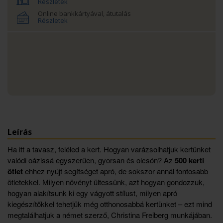
Részletek
Online bankkártyával, átutalás
Részletek
Leírás
Ha itt a tavasz, feléled a kert. Hogyan varázsolhatjuk kertünket
valódi oázissá egyszerűen, gyorsan és olcsón? Az
500 kerti
ötlet
ehhez nyújt segítséget apró, de sokszor annál fontosabb
ötletekkel. Milyen növényt ültessünk, azt hogyan gondozzuk,
hogyan alakítsunk ki egy vágyott stílust, milyen apró
kiegészítőkkel tehetjük még otthonosabbá kertünket – ezt mind
megtalálhatjuk a német szerző, Christina Freiberg munkájában.