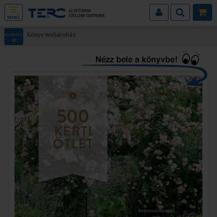
MENÜ
Könyv webáruház
ALMENÜ