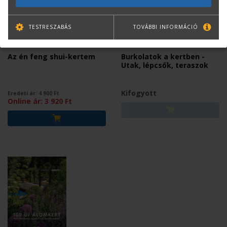
TESTRESZABÁS
TOVÁBBI INFORMÁCIÓ
SUSANNE SCHUMACHER
HEIDI HOWCROFT
Az én feng shui-kertem
Burkolatok a kertben -
Utak, lépcsők, teraszok
Kifogyott
Eredeti ár:
4 900
Ft
Online ár:
3 920
Ft