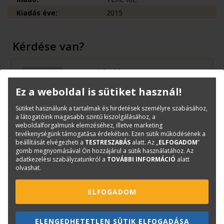
Kiadás éve:
2015
Kérdése van?
Bernáth Klára
Könyvesboltvezető
Ez a weboldal is sütiket használ!
konyvrendeles@terc.hu
+36 70 670 5194
Sütiket használunk a tartalmak és hirdetések személyre szabásához,
a látogatóink magasabb szintű kiszolgálásához, a
weboldalforgalmunk elemzéséhez, illetve marketing
tevékenységünk támogatása érdekében. Ezen sütik működésének a
beállítását elvégezheti a
TESTRESZABÁS
alatt. Az „
ELFOGADOM
”
gomb megnyomásával Ön hozzájárul a sütik használatához. Az
Mások ezt is megvásárolták...
adatkezelési szabályzatunkról a
TOVÁBBI INFORMÁCIÓ
alatt
olvashat.
ELFOGADOM
ELENGEDHETETLEN SÜTIK ELFOGADÁSA