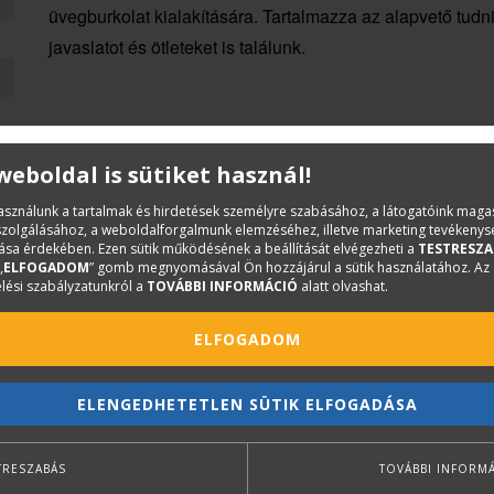
üvegburkolat kialakítására. Tartalmazza az alapvető tudn
javaslatot és ötleteket is találunk.
 weboldal is sütiket használ!
használunk a tartalmak és hirdetések személyre szabásához, a látogatóink mag
iszolgálásához, a weboldalforgalmunk elemzéséhez, illetve marketing tevékeny
sa érdekében. Ezen sütik működésének a beállítását elvégezheti a
TESTRESZA
„
ELFOGADOM
” gomb megnyomásával Ön hozzájárul a sütik használatához. Az
lési szabályzatunkról a
TOVÁBBI INFORMÁCIÓ
alatt olvashat.
ELFOGADOM
ELENGEDHETETLEN SÜTIK ELFOGADÁSA
TRESZABÁS
TOVÁBBI INFORM