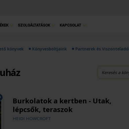
ÉKEK
SZOLGÁLTATÁSOK
KAPCSOLAT
hető könyvek
Könyvesboltjaink
Partnerek és Viszonteladó
ruház
Burkolatok a kertben - Utak,
lépcsők, teraszok
HEIDI HOWCROFT