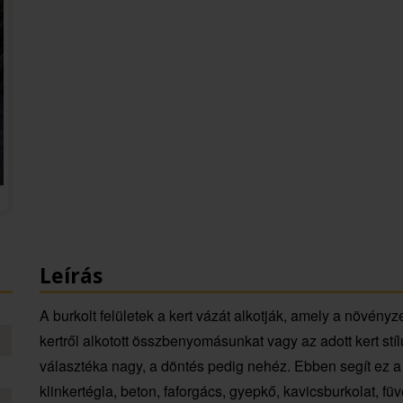
Leírás
A burkolt felületek a kert vázát alkotják, amely a növény
kertről alkotott összbenyomásunkat vagy az adott kert stí
választéka nagy, a döntés pedig nehéz. Ebben segít ez a
klinkertégla, beton, faforgács, gyepkő, kavicsburkolat, fü