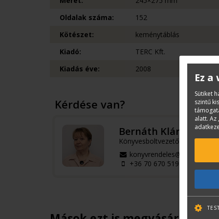
Méret:
245×275 mm
Oldalak száma:
152
Kötészet:
keménytáblás
Kiadó:
TERC Kft.
Kiadás éve:
2008
Ez a
Sütiket 
Kérdése van?
szintű k
támogatá
alatt. Az 
adatkeze
Bernáth Klára
Könyvesboltvezető
konyvrendeles@terc.hu
+36 70 670 5194
TES
Mások ezt is megvásárolták...