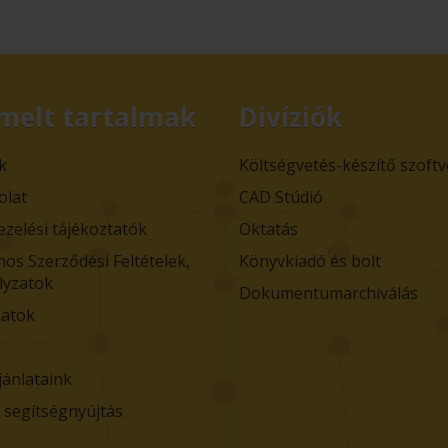
melt tartalmak
Divíziók
k
Költségvetés-készítő szoft
olat
CAD Stúdió
ezelési tájékoztatók
Oktatás
nos Szerződési Feltételek,
Könyvkiadó és bolt
lyzatok
Dokumentumarchiválás
atok
jánlataink
i segítségnyújtás