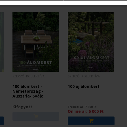
SZERZŐI KOLLEKTÍVA
SZERZŐI KOLLEKTÍVA
100 álomkert -
100 új álomkert
Németország -
Ausztria- Svájc
Kifogyott
Eredeti ár:
7 500
Ft
Online ár:
6 000
Ft