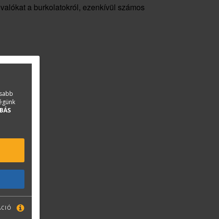
ivalókat a burkolatokról, ezenkívül számos
asabb
ségünk
BÁS
ÁCIÓ