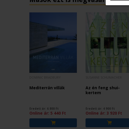
DOMINIC BRADBURY
SUSANNE SCHUMACHER
Mediterrán villák
Az én feng shui-
kertem
Eredeti ár:
6 800
Ft
Eredeti ár:
4 900
Ft
Online ár:
5 440
Ft
Online ár:
3 920
Ft