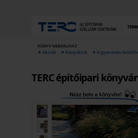
TERM
KÖNYV WEBÁRUHÁZ
Akciók
Könyvklub
Ingyenesen letölt
TERC építőipari könyvá