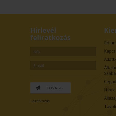
Hírlevél
Kie
feliratkozás
Rólun
Kapcs
Adatk
Általá
Szabá
Cégad
TOVÁBB
Hírek
Állása
Leiratkozás
Távol