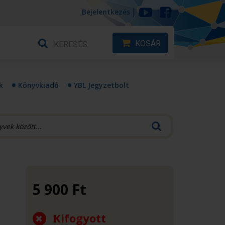
Bejelentkezés
KOSÁR
k
Könyvkiadó
YBL Jegyzetbolt
5 900
Ft
Kifogyott