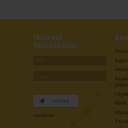
Hírlevél
Kie
feliratkozás
Rólun
Kapcs
Adatk
Általá
Szabá
Cégad
TOVÁBB
Hírek
Állása
Leiratkozás
Távol