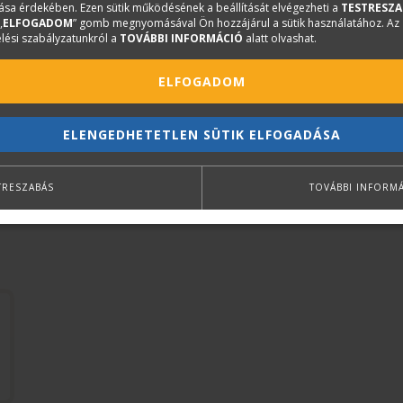
sa érdekében. Ezen sütik működésének a beállítását elvégezheti a
TESTRESZA
60. Alagútépítés
„
ELFOGADOM
” gomb megnyomásával Ön hozzájárul a sütik használatához. Az
lési szabályzatunkról a
TOVÁBBI INFORMÁCIÓ
alatt olvashat.
ELFOGADOM
ELENGEDHETETLEN SÜTIK ELFOGADÁSA
TRESZABÁS
TOVÁBBI INFORM