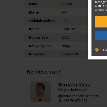
támogatá
ISBN:
ÖN 60.
alatt. Az 
adatkeze
Méret:
A/4
Oldalak száma:
100
Kiadó:
TERC Kft.
Kiadás éve:
2025
Könyv nyelve:
magyar
TES
Kötészet:
spirálozott
Kérdése van?
Bernáth Klára
Könyvesboltvezető
konyvrendeles@terc.hu
+36 70 670 5194