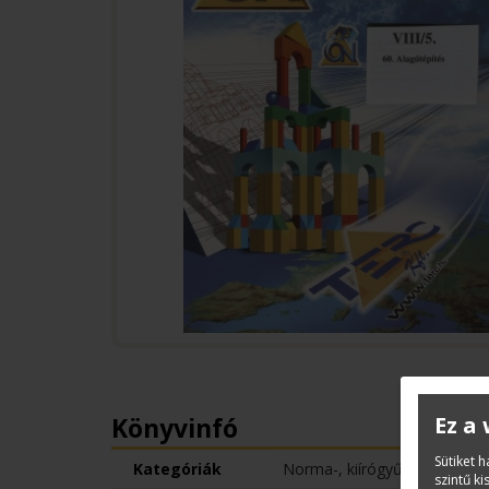
Könyvinfó
Ez a
Sütiket 
Kategóriák
Norma-, kiírógyűjtemények
szintű k