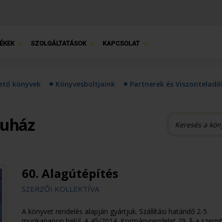
ÉKEK
SZOLGÁLTATÁSOK
KAPCSOLAT
hető könyvek
Könyvesboltjaink
Partnerek és Viszonteladó
ruház
60. Alagútépítés
SZERZŐI KOLLEKTÍVA
A könyvet rendelés alapján gyártjuk. Szállítási határidő 2-5
munkanapon belül. A 45/2014. Kormányrendelet 29. §-a szerint