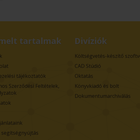
melt tartalmak
Divíziók
k
Költségvetés-készítő szoft
olat
CAD Stúdió
ezelési tájékoztatók
Oktatás
nos Szerződési Feltételek,
Könyvkiadó és bolt
lyzatok
Dokumentumarchiválás
atok
jánlataink
i segítségnyújtás