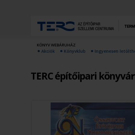
TERM
KÖNYV WEBÁRUHÁZ
Akciók
Könyvklub
Ingyenesen letölt
TERC építőipari könyvá