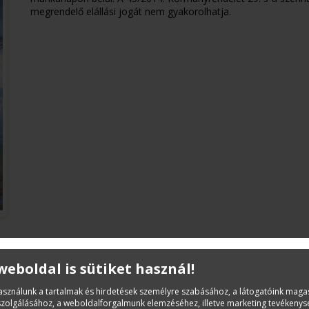
megrendelő elállási jogát nem gyakorolhatja.
 weboldal is sütiket használ!
Leírás
használunk a tartalmak és hirdetések személyre szabásához, a látogatóink mag
Összevont Építőipari Normarendszer ÖN VIII/5. Közle
iszolgálásához, a weboldalforgalmunk elemzéséhez, illetve marketing tevékeny