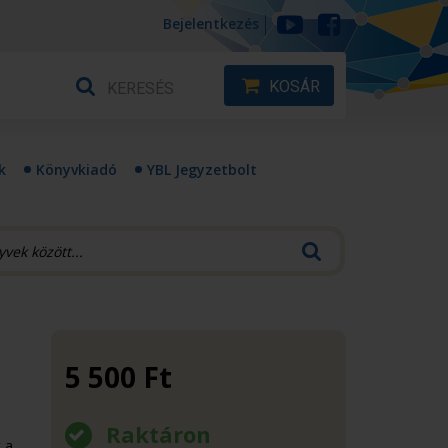
Bejelentkezés
KOSÁR
k
Könyvkiadó
YBL Jegyzetbolt
5 500
Ft
Raktáron
 a