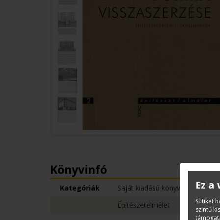
Könyvinfó
Ez a
Kategóriák
Saját kiadású könyvek
Sütiket 
Építészetelmélet
szintű k
támogatá