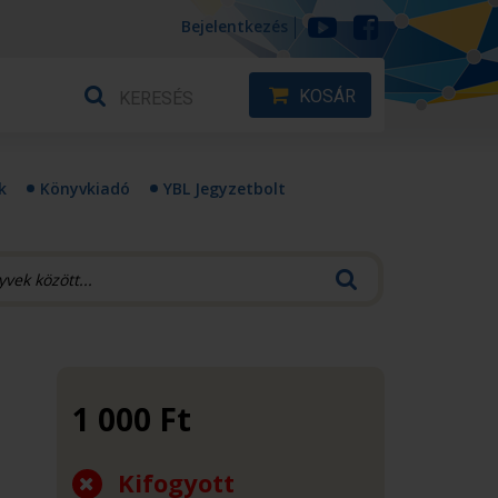
Bejelentkezés
KOSÁR
k
Könyvkiadó
YBL Jegyzetbolt
1 000
Ft
Kifogyott