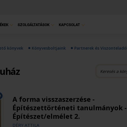
ÉKEK
SZOLGÁLTATÁSOK
KAPCSOLAT
hető könyvek
Könyvesboltjaink
Partnerek és Viszonteladó
ruház
A forma visszaszerzése -
Építészettörténeti tanulmányok -
Építészet/elmélet 2.
DÉRY ATTILA