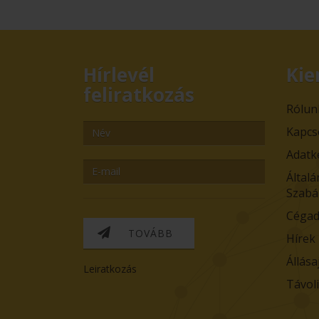
Hírlevél
Kie
feliratkozás
Rólun
Kapcs
Adatk
Általá
Szabá
Cégad
TOVÁBB
Hírek
Állása
Leiratkozás
Távol