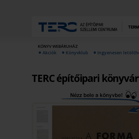
TERM
KÖNYV WEBÁRUHÁZ
Akciók
Könyvklub
Ingyenesen letölt
TERC építőipari könyvá