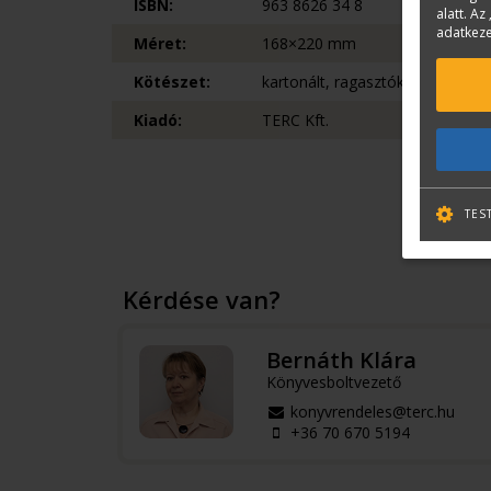
ISBN:
963 8626 34 8
alatt. Az 
adatkeze
Méret:
168×220 mm
Kötészet:
kartonált, ragasztókötéssel
Kiadó:
TERC Kft.
TES
Kérdése van?
Bernáth Klára
Könyvesboltvezető
konyvrendeles@terc.hu
+36 70 670 5194