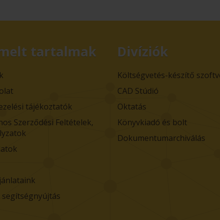
melt tartalmak
Divíziók
k
Költségvetés-készítő szoft
olat
CAD Stúdió
ezelési tájékoztatók
Oktatás
nos Szerződési Feltételek,
Könyvkiadó és bolt
lyzatok
Dokumentumarchiválás
atok
jánlataink
i segítségnyújtás