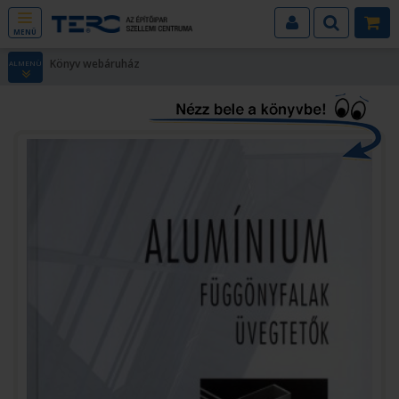
MENÜ
Könyv webáruház
ALMENÜ