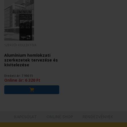
SZERZŐI KOLLEKTÍVA
Alumínium homlokzati
szerkezetek tervezése és
kivitelezése
Eredeti ár:
7 900
Ft
Online ár:
6 320
Ft
KAPCSOLAT
ONLINE SHOP
RENDEZVÉNYEK