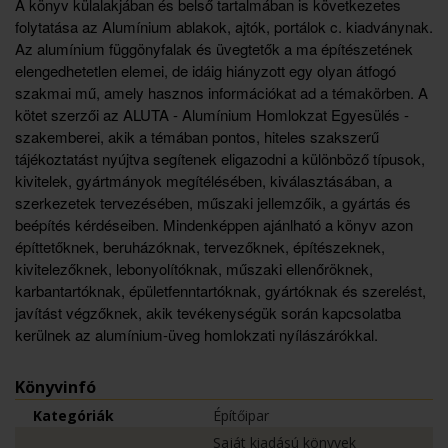
A könyv külalakjában és belső tartalmában is következetes
folytatása az Alumínium ablakok, ajtók, portálok c. kiadványnak.
Az alumínium függönyfalak és üvegtetők a ma építészetének
elengedhetetlen elemei, de idáig hiányzott egy olyan átfogó
szakmai mű, amely hasznos információkat ad a témakörben. A
kötet szerzői az ALUTA - Alumínium Homlokzat Egyesülés -
szakemberei, akik a témában pontos, hiteles szakszerű
tájékoztatást nyújtva segítenek eligazodni a különböző típusok,
kivitelek, gyártmányok megítélésében, kiválasztásában, a
szerkezetek tervezésében, műszaki jellemzőik, a gyártás és
beépítés kérdéseiben. Mindenképpen ajánlható a könyv azon
építtetőknek, beruházóknak, tervezőknek, építészeknek,
kivitelezőknek, lebonyolítóknak, műszaki ellenőröknek,
karbantartóknak, épületfenntartóknak, gyártóknak és szerelést,
javítást végzőknek, akik tevékenységük során kapcsolatba
kerülnek az alumínium-üveg homlokzati nyílászárókkal.
Könyvinfó
Kategóriák
Építőipar
Saját kiadású könyvek