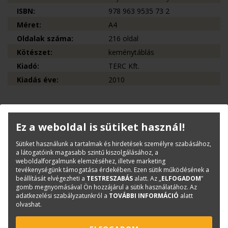
ISBN:
978 963 9535 73 2
Méret:
A4
Oldalak száma:
216 oldal
Kötészet:
keménytáblás
Kiadó:
TERC Kft.
Kiadás éve:
2010
Kérdése van?
Ez a weboldal is sütiket használ!
Bernáth Klára
Sütiket használunk a tartalmak és hirdetések személyre szabásához,
Könyvesboltvezető
a látogatóink magasabb szintű kiszolgálásához, a
weboldalforgalmunk elemzéséhez, illetve marketing
konyvrendeles@terc.hu
tevékenységünk támogatása érdekében. Ezen sütik működésének a
+36 70 670 5194
beállítását elvégezheti a
TESTRESZABÁS
alatt. Az „
ELFOGADOM
”
gomb megnyomásával Ön hozzájárul a sütik használatához. Az
adatkezelési szabályzatunkról a
TOVÁBBI INFORMÁCIÓ
alatt
olvashat.