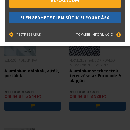
ELFOGADOM
Mások ezt is megvásárolták...
ELENGEDHETETLEN SÜTIK ELFOGADÁSA
TESTRESZABÁS
TOVÁBBI INFORMÁCIÓ
SZERZŐI KOLLEKTÍVA
FERNEZELYI SÁNDOR-KÖVESDI
BALÁZS-VIGH L. GERGELY
Alumínium ablakok, ajtók,
Alumíniumszerkezetek
portálok
tervezése az Eurocode 9
alapján
Eredeti ár:
6 930
Ft
Eredeti ár:
4 900
Ft
Online ár:
5 544
Ft
Online ár:
3 920
Ft