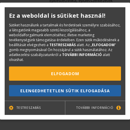
Építéstechnika, épületszerkezetek
ISBN:
963 9535 46 X
Ez a weboldal is sütiket használ!
Méret:
A4
Oldalak száma:
232
Sütiket használunk a tartalmak és hirdetések személyre szabásához,
a látogatóink magasabb szintű kiszolgálásához, a
Kötészet:
kartonált, ragasztókötött
weboldalforgalmunk elemzéséhez, illetve marketing
Kiadó:
TERC Kft.
tevékenységünk támogatása érdekében. Ezen sütik működésének a
beállítását elvégezheti a
TESTRESZABÁS
alatt. Az „
ELFOGADOM
”
Kiadás éve:
2006
gomb megnyomásával Ön hozzájárul a sütik használatához. Az
adatkezelési szabályzatunkról a
TOVÁBBI INFORMÁCIÓ
alatt
olvashat.
Kérdése van?
ELFOGADOM
Bernáth Klára
Könyvesboltvezető
ELENGEDHETETLEN SÜTIK ELFOGADÁSA
konyvrendeles@terc.hu
+36 70 670 5194
TESTRESZABÁS
TOVÁBBI INFORMÁCIÓ