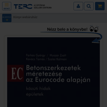
MENÜ
Könyv webáruház
ALMENÜ