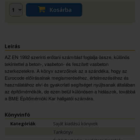
Kosárba
Leírás
AZ EN 1992 szerinti erőtani számítást foglalja össze, különös
tekintettel a beton-, vasbeton- és feszített vasbeton
szerkezetekre. A könyv szerzőinek az a szándéka, hogy az
Eurocode előírásainak megismeréséhez, értelmezéséhez és
használatához elvi és gyakorlati segítséget nyújtsanak általában
az építőmérnökök, de ezen belül különösen a hidászok, továbbá
a BME Építőmérnöki Kar hallgatói számára.
Könyvinfó
Kategóriák
Saját kiadású könyvek
Tankönyv