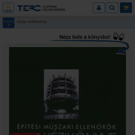
MENÜ
Könyv webáruház
ALMENÜ