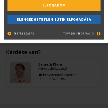
ISBN:
963 9535 16 8
ELFOGADOM
Méret:
B5
Oldalak száma:
1450 oldal
ELENGEDHETETLEN SÜTIK ELFOGADÁSA
Kötészet:
keménytáblás
Kiadó:
TERC Kft.
TESTRESZABÁS
TOVÁBBI INFORMÁCIÓ
Kiadás éve:
2005
Kérdése van?
Bernáth Klára
Könyvesboltvezető
konyvrendeles@terc.hu
+36 70 670 5194