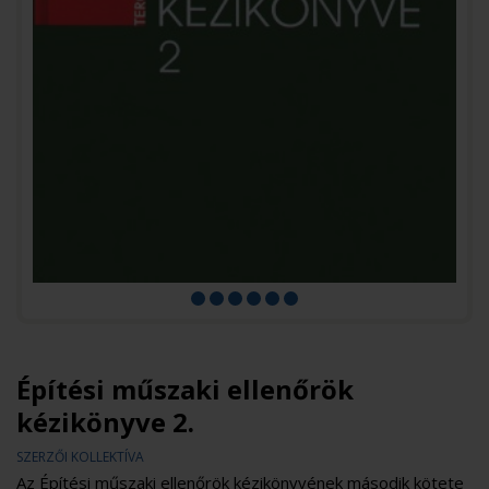
Építési műszaki ellenőrök
kézikönyve 2.
SZERZŐI KOLLEKTÍVA
Az Építési műszaki ellenőrök kézikönyvének második kötete