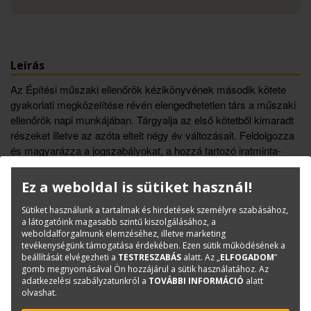
Leírás
Az Építési műszaki ellenőrök kézikönyvének második kötete
gyakorlati megközelítése révén elengedhetetlen társ a műszaki
ellenőrök napi munkájában. Tárgyalja az első kötetből kimaradt
részeket illetve az azóta eltelt négy év változásait. Feldolgozza
és magyarázza a jogszabályokat, a hozzá tartozó iratminta-
gyűjtemény pedig a napi munkát segíti. Ismerteti azokat a
műszaki követelményeket, amelyek az ellenőrzési munkához
Ez a weboldal is sütiket használ!
szükségesek az alapozási, a szerkezetépítési, a szakipari
munkák valamint az épületgépészet és épületvillamosság
Sütiket használunk a tartalmak és hirdetések személyre szabásához,
a látogatóink magasabb szintű kiszolgálásához, a
területén.
weboldalforgalmunk elemzéséhez, illetve marketing
tevékenységünk támogatása érdekében. Ezen sütik működésének a
beállítását elvégezheti a
TESTRESZABÁS
alatt. Az „
ELFOGADOM
”
Könyvinfó
gomb megnyomásával Ön hozzájárul a sütik használatához. Az
adatkezelési szabályzatunkról a
TOVÁBBI INFORMÁCIÓ
alatt
Kategóriák
Saját kiadású könyvek
olvashat.
Építőipar