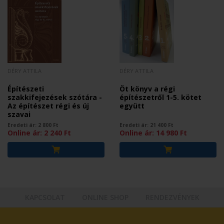
DÉRY ATTILA
DÉRY ATTILA
Építészeti
Öt könyv a régi
szakkifejezések szótára -
építészetről 1-5. kötet
Az építészet régi és új
együtt
szavai
Eredeti ár:
2 800
Ft
Eredeti ár:
21 400
Ft
Online ár:
2 240
Ft
Online ár:
14 980
Ft
KAPCSOLAT
ONLINE SHOP
RENDEZVÉNYEK