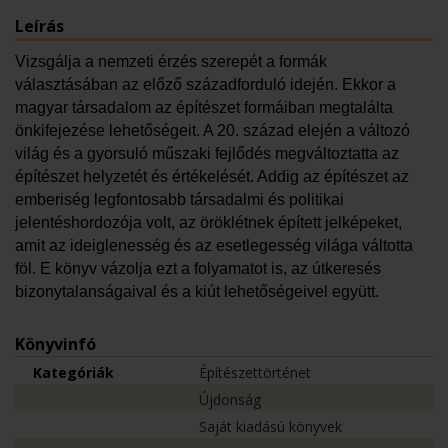
Leírás
Vizsgálja a nemzeti érzés szerepét a formák
választásában az előző századforduló idején. Ekkor a
magyar társadalom az építészet formáiban megtalálta
önkifejezése lehetőségeit. A 20. század elején a változó
világ és a gyorsuló műszaki fejlődés megváltoztatta az
építészet helyzetét és értékelését. Addig az építészet az
emberiség legfontosabb társadalmi és politikai
jelentéshordozója volt, az öröklétnek épített jelképeket,
amit az ideiglenesség és az esetlegesség világa váltotta
föl. E könyv vázolja ezt a folyamatot is, az útkeresés
bizonytalanságaival és a kiút lehetőségeivel együtt.
Könyvinfó
Kategóriák
Építészettörténet
Újdonság
Saját kiadású könyvek