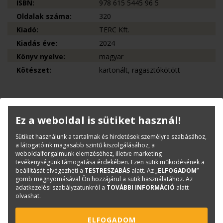
ISBN:
978 615 5445 96 5
Oldalak száma:
320
Kiadó:
TERC Kft.
Kiadás éve:
2024
Könyv nyelve:
magyar
Kötészet:
kartonált, ragasztókötött
Kérdése van?
Ez a weboldal is sütiket használ!
Bernáth Klára
Sütiket használunk a tartalmak és hirdetések személyre szabásához,
Könyvesboltvezető
a látogatóink magasabb szintű kiszolgálásához, a
konyvrendeles@terc.hu
weboldalforgalmunk elemzéséhez, illetve marketing
+36 70 670 5194
tevékenységünk támogatása érdekében. Ezen sütik működésének a
beállítását elvégezheti a
TESTRESZABÁS
alatt. Az „
ELFOGADOM
”
gomb megnyomásával Ön hozzájárul a sütik használatához. Az
adatkezelési szabályzatunkról a
TOVÁBBI INFORMÁCIÓ
alatt
olvashat.
Mások ezt is megvásárolták...
ELFOGADOM