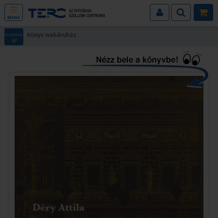
MENÜ
Könyv webáruház
ALMENÜ