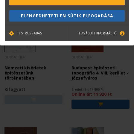
ELENGEDHETETLEN SÜTIK ELFOGADÁSA
TESTRESZABÁS
TOVÁBBI INFORMÁCIÓ
DÉRY ATTILA
DÉRY ATTILA
Nemzeti kísérletek
Budapest építészeti
építészetünk
topográfia 4. VIII. kerület -
történetében
Józsefváros
Kifogyott
Eredeti ár:
14 900
Ft
Online ár:
11 920
Ft