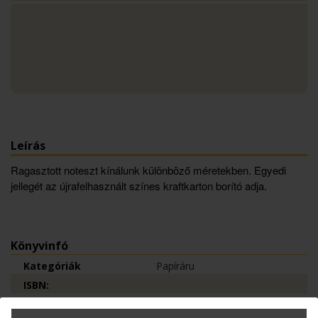
Leírás
Ragasztott noteszt kínálunk különböző méretekben. Egyedi
jellegét az újrafelhasznált színes kraftkarton borító adja.
Könyvinfó
Kategóriák
Papíráru
ISBN:
Méret:
148x210