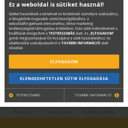
Oldalak száma:
192
Ez a weboldal is sütiket használ!
Kötészet:
kartonált, ragasztott
Sütiket használunk a tartalmak és hirdetések személyre szabásához,
Kiadó:
TERC Kft.
a látogatóink magasabb szintű kiszolgálásához, a
weboldalforgalmunk elemzéséhez, illetve marketing
Kiadás éve:
2015
tevékenységünk támogatása érdekében. Ezen sütik működésének a
beállítását elvégezheti a
TESTRESZABÁS
alatt. Az „
ELFOGADOM
”
gomb megnyomásával Ön hozzájárul a sütik használatához. Az
Kérdése van?
adatkezelési szabályzatunkról a
TOVÁBBI INFORMÁCIÓ
alatt
olvashat.
Bernáth Klára
ELFOGADOM
Könyvesboltvezető
konyvrendeles@terc.hu
+36 70 670 5194
ELENGEDHETETLEN SÜTIK ELFOGADÁSA
TESTRESZABÁS
TOVÁBBI INFORMÁCIÓ
KAPCSOLAT
ONLINE SHOP
RENDEZVÉNYEK