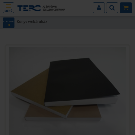
MENÜ
Könyv webáruház
ALMENÜ