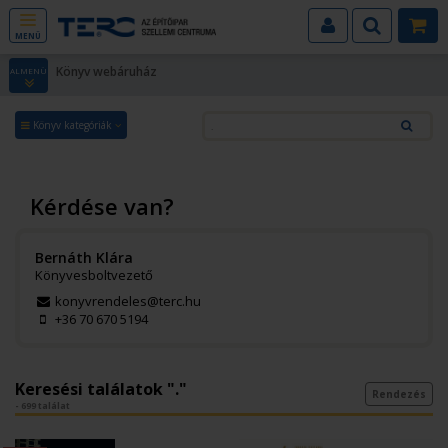
MENÜ
Könyv webáruház
ALMENÜ
Könyv kategóriák
Kérdése van?
Bernáth Klára
Könyvesboltvezető
konyvrendeles@terc.hu
+36 70 670 5194
Keresési találatok "."
Rendezés
- 699 találat