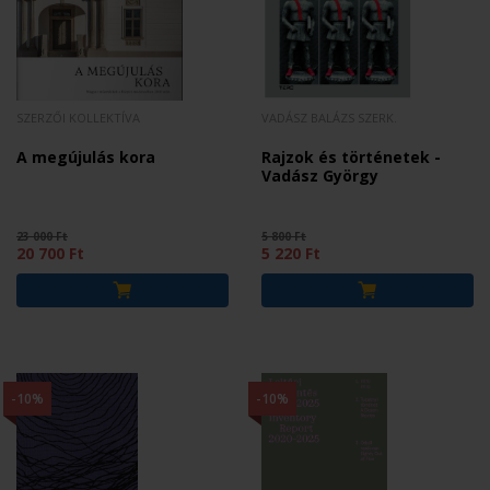
SZERZŐI KOLLEKTÍVA
VADÁSZ BALÁZS SZERK.
A megújulás kora
Rajzok és történetek -
Vadász György
23 000 Ft
5 800 Ft
20 700 Ft
5 220 Ft
-10%
-10%