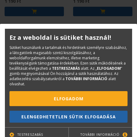
1 190 Ft
1 190 Ft
Ez a weboldal is sütiket használ!
Sütiket használunk a tartalmak és hirdetések személyre szabásához,
a látogatóink magasabb szintű kiszolgálásához, a
weboldalforgalmunk elemzéséhez, illetve marketing
tevékenységünk támogatása érdekében. Ezen sütik működésének a
beállítását elvégezheti a
TESTRESZABÁS
alatt. Az „
ELFOGADOM
”
gomb megnyomásával Ön hozzájárul a sütik használatához. Az
adatkezelési szabályzatunkról a
TOVÁBBI INFORMÁCIÓ
alatt
olvashat.
HORVÁTH TAMÁS FŐSZERKESZTŐ
Magyar Építőipar
Octogon 2025/3. 199.
ELFOGADOM
Különszám 2025
ELENGEDHETETLEN SÜTIK ELFOGADÁSA
3 000 Ft
Eredeti ár:
2 900
Ft
Online ár:
2 320
Ft
TESTRESZABÁS
TOVÁBBI INFORMÁCIÓ