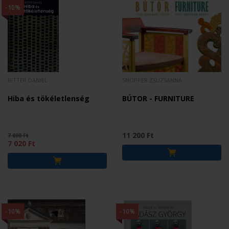
-10%
RITTER DÁNIEL
SNOPPER ZSUZSANNA
Hiba és tökéletlenség
BÚTOR - FURNITURE
11 200 Ft
7 800 Ft
7 020 Ft
-10%
-10%