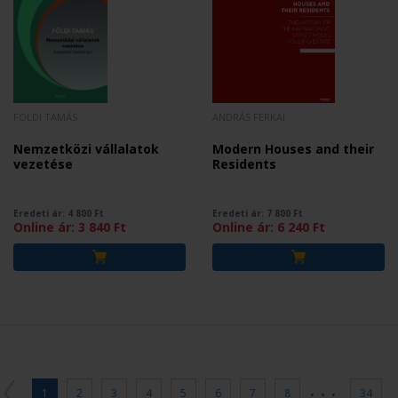
FÖLDI TAMÁS
ANDRÁS FERKAI
Nemzetközi vállalatok
Modern Houses and their
vezetése
Residents
Eredeti ár:
4 800
Ft
Eredeti ár:
7 800
Ft
Online ár:
3 840
Ft
Online ár:
6 240
Ft
...
1
2
3
4
5
6
7
8
34