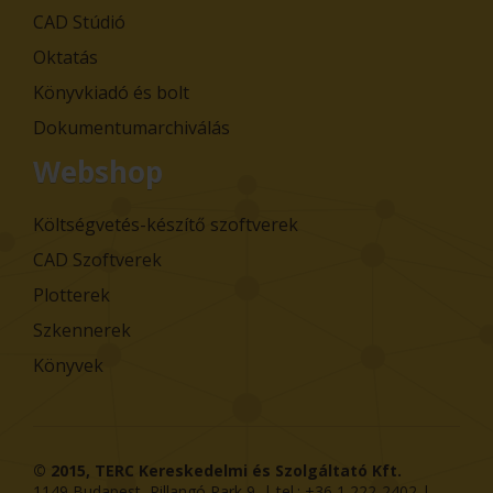
CAD Stúdió
Oktatás
Könyvkiadó és bolt
Dokumentumarchiválás
Webshop
Költségvetés-készítő szoftverek
CAD Szoftverek
Plotterek
Szkennerek
Könyvek
© 2015,
TERC Kereskedelmi és Szolgáltató Kft.
1149
Budapest
,
Pillangó Park 9
. | tel.:
+36 1 222-2402
|