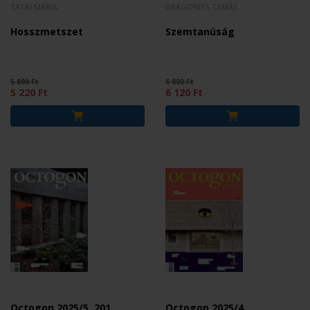
TATAI MÁRIA
DRAGONITS TAMÁS
Hosszmetszet
Szemtanúság
5 800 Ft
6 800 Ft
5 220 Ft
6 120 Ft
Octogon 2025/5. 201.
Octogon 2025/4.