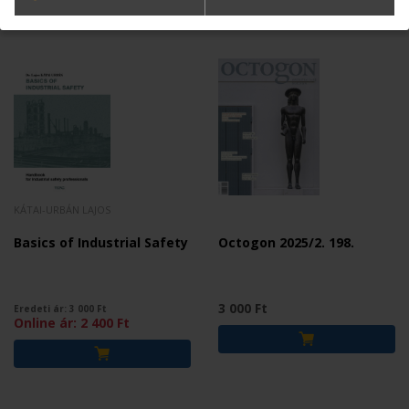
KÁTAI-URBÁN LAJOS
Basics of Industrial Safety
Octogon 2025/2. 198.
3 000 Ft
Eredeti ár:
3 000
Ft
Online ár:
2 400
Ft